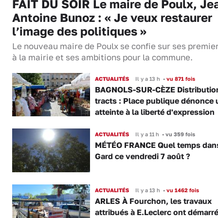
FAIT DU SOIR Le maire de Poulx, Je
Antoine Bunoz : « Je veux restaurer
l’image des politiques »
Le nouveau maire de Poulx se confie sur ses premie
à la mairie et ses ambitions pour la commune.
ACTUALITÉS
Il y a 13 h
•
vu 871 fois
BAGNOLS-SUR-CÈZE Distributio
tracts : Place publique dénonce 
atteinte à la liberté d'expression
ACTUALITÉS
Il y a 11 h
•
vu 359 fois
MÉTÉO FRANCE Quel temps dans
Gard ce vendredi 7 août ?
ACTUALITÉS
Il y a 13 h
•
vu 1462 fois
ARLES À Fourchon, les travaux
attribués à E.Leclerc ont démarr