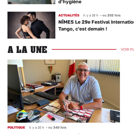
d’hygiène
ACTUALITÉS
Il y a 18 h
•
vu 202 fois
NÎMES Le 29e Festival Internatio
Tango, c'est demain !
A LA UNE
VOIR P
POLITIQUE
Il y a 10 h
•
vu 340 fois