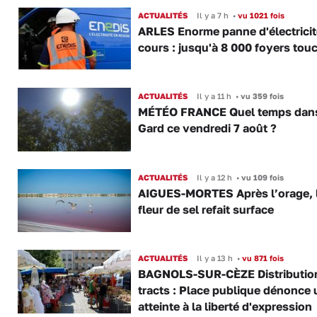
ACTUALITÉS
Il y a 7 h
•
vu 1021 fois
ARLES Enorme panne d'électricit
cours : jusqu'à 8 000 foyers tou
ACTUALITÉS
Il y a 11 h
•
vu 359 fois
MÉTÉO FRANCE Quel temps dans
Gard ce vendredi 7 août ?
ACTUALITÉS
Il y a 12 h
•
vu 109 fois
AIGUES-MORTES Après l’orage, 
fleur de sel refait surface
ACTUALITÉS
Il y a 13 h
•
vu 871 fois
BAGNOLS-SUR-CÈZE Distributio
tracts : Place publique dénonce 
atteinte à la liberté d'expression