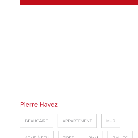
Pierre Havez
BEAUCAIRE
APPARTEMENT
MUR
ARME À FEU
TIRES
9MM
BALLES