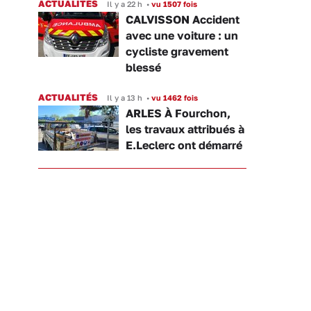
ACTUALITÉS
Il y a 22 h
•
vu 1507 fois
CALVISSON Accident
avec une voiture : un
cycliste gravement
blessé
ACTUALITÉS
Il y a 13 h
•
vu 1462 fois
ARLES À Fourchon,
les travaux attribués à
E.Leclerc ont démarré