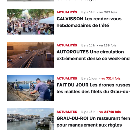
ACTUALITÉS
Il y a 14 h
•
vu 262 fois
CALVISSON Les rendez-vous
hebdomadaires de l’été
ACTUALITÉS
Il y a 15 h
•
vu 139 fois
AUTOROUTES Une circulation
extrêmement dense ce week-end
ACTUALITÉS
Il y a 1 jour
•
vu 7314 fois
FAIT DU JOUR Les drones russe
les mailles des filets du Grau-du
ACTUALITÉS
Il y a 16 h
•
vu 24740 fois
GRAU-DU-ROI Un restaurant fer
pour manquement aux règles