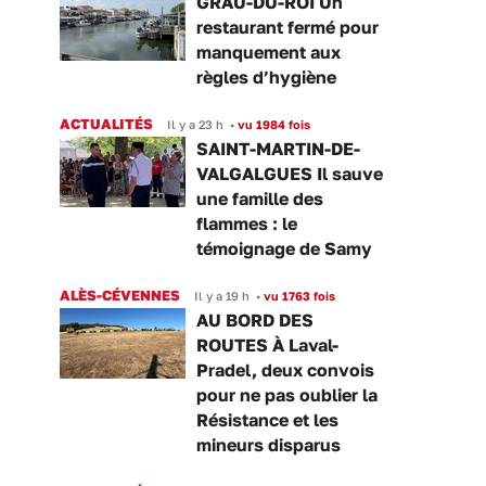
GRAU-DU-ROI Un
restaurant fermé pour
manquement aux
règles d’hygiène
ACTUALITÉS
Il y a 23 h
•
vu 1984 fois
SAINT-MARTIN-DE-
VALGALGUES Il sauve
une famille des
flammes : le
témoignage de Samy
ALÈS-CÉVENNES
Il y a 19 h
•
vu 1763 fois
AU BORD DES
ROUTES À Laval-
Pradel, deux convois
pour ne pas oublier la
Résistance et les
mineurs disparus