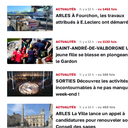
ACTUALITÉS
Il y a 13 h
•
vu 1462 fois
ARLES À Fourchon, les travaux
attribués à E.Leclerc ont démarr
ACTUALITÉS
Il y a 13 h
•
vu 1132 fois
SAINT-ANDRÉ-DE-VALBORGNE 
jeune fille se blesse en plongea
le Gardon
ACTUALITÉS
Il y a 13 h
•
vu 160 fois
SORTIES Découvrez les activités
incontournables à ne pas manqu
week-end !
ACTUALITÉS
Il y a 14 h
•
vu 463 fois
ARLES La Ville lance un appel à
candidatures pour renouveler s
Conseil des sages