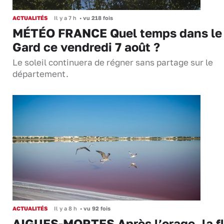
ACTUALITÉS
Il y a 7 h
•
vu 218 fois
MÉTÉO FRANCE Quel temps dans le
Gard ce vendredi 7 août ?
Le soleil continuera de régner sans partage sur le
département.
ACTUALITÉS
Il y a 8 h
•
vu 92 fois
AIGUES-MORTES Après l’orage, la f