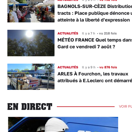
BAGNOLS-SUR-CÈZE Distributio
tracts : Place publique dénonce 
atteinte à la liberté d'expression
ACTUALITÉS
Il y a 7 h
•
vu 218 fois
MÉTÉO FRANCE Quel temps dans
Gard ce vendredi 7 août ?
ACTUALITÉS
Il y a 9 h
•
vu 876 fois
ARLES À Fourchon, les travaux
attribués à E.Leclerc ont démarr
EN DIRECT
VOIR P