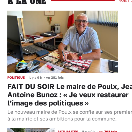
A LA UNE
VOIR P
POLITIQUE
Il y a 6 h
•
vu 281 fois
FAIT DU SOIR Le maire de Poulx, Je
Antoine Bunoz : « Je veux restaurer
l’image des politiques »
Le nouveau maire de Poulx se confie sur ses premie
à la mairie et ses ambitions pour la commune.
ACTUALITÉS
Il y a 9 h
•
vu 792 fois