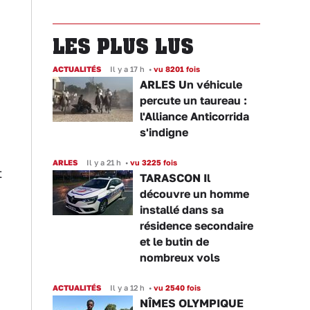
LES PLUS LUS
ACTUALITÉS
Il y a 17 h
•
vu 8201 fois
n
ARLES Un véhicule
percute un taureau :
l'Alliance Anticorrida
s'indigne
ARLES
Il y a 21 h
•
vu 3225 fois
t
TARASCON Il
découvre un homme
installé dans sa
résidence secondaire
et le butin de
nombreux vols
ACTUALITÉS
Il y a 12 h
•
vu 2540 fois
NÎMES OLYMPIQUE