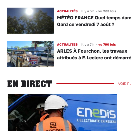
ACTUALITÉS
Il y a 5 h
•
vu 203 fois
MÉTÉO FRANCE Quel temps dans
Gard ce vendredi 7 août ?
ACTUALITÉS
Il y a 7 h
•
vu 790 fois
ARLES À Fourchon, les travaux
attribués à E.Leclerc ont démarr
EN DIRECT
VOIR P