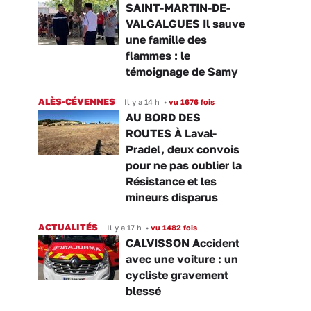
SAINT-MARTIN-DE-
VALGALGUES Il sauve
une famille des
flammes : le
témoignage de Samy
ALÈS-CÉVENNES
Il y a 14 h
•
vu 1676 fois
AU BORD DES
ROUTES À Laval-
Pradel, deux convois
pour ne pas oublier la
Résistance et les
mineurs disparus
ACTUALITÉS
Il y a 17 h
•
vu 1482 fois
CALVISSON Accident
avec une voiture : un
cycliste gravement
blessé