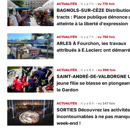
ACTUALITÉS
Il y a 7 h
•
vu 779 fois
BAGNOLS-SUR-CÈZE Distributio
tracts : Place publique dénonce 
atteinte à la liberté d'expression
ACTUALITÉS
Il y a 7 h
•
vu 790 fois
ARLES À Fourchon, les travaux
attribués à E.Leclerc ont démarr
ACTUALITÉS
Il y a 8 h
•
vu 998 fois
SAINT-ANDRÉ-DE-VALBORGNE 
jeune fille se blesse en plongea
le Gardon
ACTUALITÉS
Il y a 8 h
•
vu 147 fois
SORTIES Découvrez les activités
incontournables à ne pas manqu
week-end !