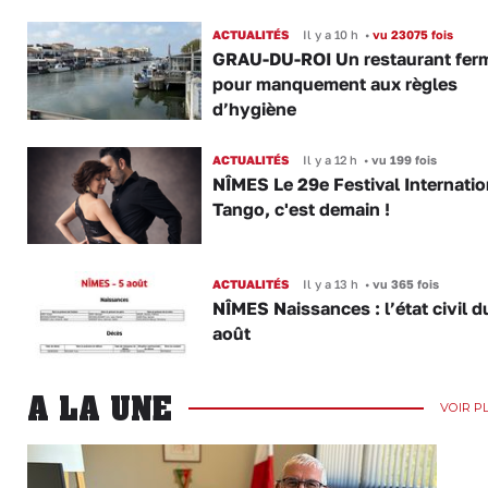
ACTUALITÉS
Il y a 10 h
•
vu 23075 fois
GRAU-DU-ROI Un restaurant fer
pour manquement aux règles
d’hygiène
ACTUALITÉS
Il y a 12 h
•
vu 199 fois
NÎMES Le 29e Festival Internatio
Tango, c'est demain !
ACTUALITÉS
Il y a 13 h
•
vu 365 fois
NÎMES Naissances : l’état civil d
août
A LA UNE
VOIR P