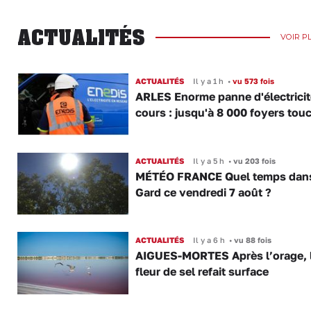
ACTUALITÉS
VOIR P
ACTUALITÉS
Il y a 1 h
•
vu 573 fois
ARLES Enorme panne d'électricit
cours : jusqu'à 8 000 foyers tou
ACTUALITÉS
Il y a 5 h
•
vu 203 fois
MÉTÉO FRANCE Quel temps dans
Gard ce vendredi 7 août ?
ACTUALITÉS
Il y a 6 h
•
vu 88 fois
AIGUES-MORTES Après l’orage, 
fleur de sel refait surface