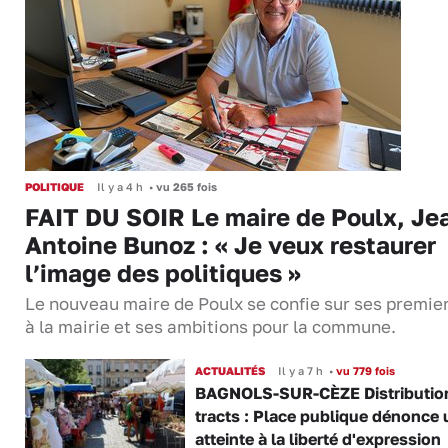
POLITIQUE
Il y a 4 h
•
vu 265 fois
FAIT DU SOIR Le maire de Poulx, Je
Antoine Bunoz : « Je veux restaurer
l’image des politiques »
Le nouveau maire de Poulx se confie sur ses premie
à la mairie et ses ambitions pour la commune.
ACTUALITÉS
Il y a 7 h
•
vu 779 fois
BAGNOLS-SUR-CÈZE Distributio
tracts : Place publique dénonce 
atteinte à la liberté d'expression