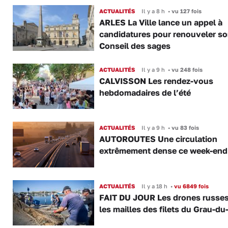
ACTUALITÉS
Il y a 8 h
•
vu 127 fois
ARLES La Ville lance un appel à
candidatures pour renouveler s
Conseil des sages
ACTUALITÉS
Il y a 9 h
•
vu 248 fois
CALVISSON Les rendez-vous
hebdomadaires de l’été
ACTUALITÉS
Il y a 9 h
•
vu 83 fois
AUTOROUTES Une circulation
extrêmement dense ce week-end
ACTUALITÉS
Il y a 18 h
•
vu 6849 fois
FAIT DU JOUR Les drones russe
les mailles des filets du Grau-du