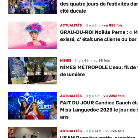
des quatre jours de festivités da
cité ducale
ACTUALITÉS
Il y a 3 h
•
vu 886 fois
GRAU-DU-ROI Noëlle Perna : « M
existé, c' était une cliente du bar
NÎMES
Il y a 4 h
•
vu 98 fois
NÎMES MÉTROPOLE L’eau, fil de v
de lumière
ACTUALITÉS
Il y a 5 h
•
vu 2258 fois
FAIT DU JOUR Candice Gauch él
Miss Languedoc 2026 le jour de 
ans
ACTUALITÉS
Il y a 14 h
•
vu 326 fois
USAM Première sortie, première