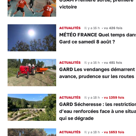
victoire
ACTUALITÉS
Il y a 16 h
•
vu 426 fois
MÉTÉO FRANCE Quel temps dans
Gard ce samedi 8 août ?
ACTUALITÉS
Il y a 16 h
•
vu 481 fois
GARD Les vendanges démarrent
avance, prudence sur les routes
ACTUALITÉS
Il y a 18 h
•
vu 1359 fois
GARD Sécheresse : les restrictio
d’eau renforcées face à une situ
qui se dégrade
ACTUALITÉS
Il y a 18 h
•
vu 1653 fois