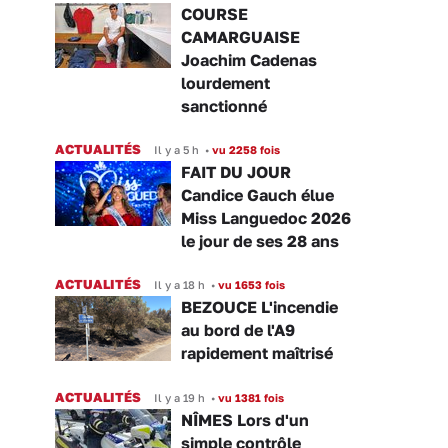
COURSE
CAMARGUAISE
Joachim Cadenas
lourdement
sanctionné
ACTUALITÉS
Il y a 5 h
•
vu 2258 fois
FAIT DU JOUR
Candice Gauch élue
Miss Languedoc 2026
le jour de ses 28 ans
ACTUALITÉS
Il y a 18 h
•
vu 1653 fois
BEZOUCE L'incendie
au bord de l'A9
rapidement maîtrisé
ACTUALITÉS
Il y a 19 h
•
vu 1381 fois
NÎMES Lors d'un
simple contrôle