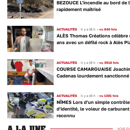
BEZOUCE L'incendie au bord de l
rapidement maîtrisé
ACTUALITÉS
Il y a 18 h
•
vu 640 fois
ALÈS Thomas Créations célèbre 
ans avec un défilé rock à Alès P
ACTUALITÉS
Il y a 19 h
•
vu 3516 fois
COURSE CAMARGUAISE Joachi
Cadenas lourdement sanctionné
ACTUALITÉS
Il y a 19 h
•
vu 1381 fois
NÎMES Lors d'un simple contrôle
d'identité, le voleur de carburant
reconnu
A LA UNE
VOIR P