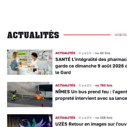
ACTUALITÉS
VOIR P
ACTUALITÉS
Il y a 1 h
•
vu 42 fois
SANTÉ L’intégralité des pharmac
garde ce dimanche 9 août 2026 
le Gard
ACTUALITÉS
Il y a 2 h
•
vu 783 fois
NÎMES Un bus prend feu : l'agent
propreté intervient avec sa lance
ACTUALITÉS
Il y a 2 h
•
vu 138 fois
UZÈS Retour en images sur l'ouv