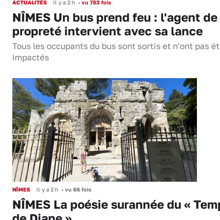
ACTUALITÉS
Il y a 2 h
•
vu 783 fois
NÎMES Un bus prend feu : l'agent de
propreté intervient avec sa lance
Tous les occupants du bus sont sortis et n'ont pas é
impactés
NÎMES
Il y a 2 h
•
vu 66 fois
NÎMES La poésie surannée du « Tem
de Diane »