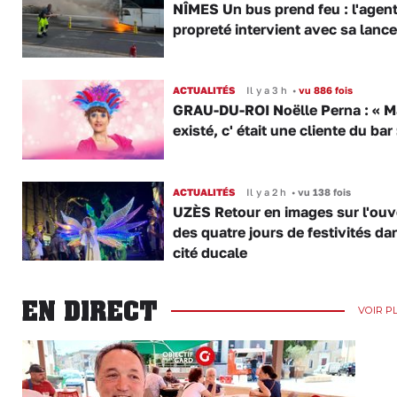
NÎMES Un bus prend feu : l'agent
propreté intervient avec sa lance
ACTUALITÉS
Il y a 3 h
•
vu 886 fois
GRAU-DU-ROI Noëlle Perna : « M
existé, c' était une cliente du bar
ACTUALITÉS
Il y a 2 h
•
vu 138 fois
UZÈS Retour en images sur l'ouv
des quatre jours de festivités da
cité ducale
EN DIRECT
VOIR P