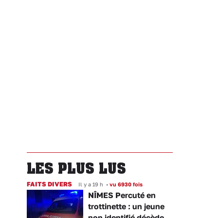
LES PLUS LUS
FAITS DIVERS
Il y a 19 h
•
vu 6930 fois
NÎMES Percuté en
trottinette : un jeune
non identifié décède