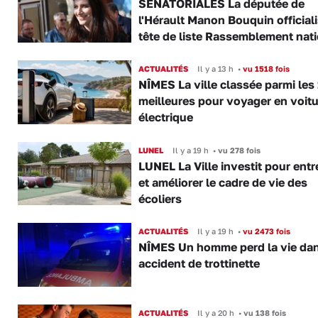
SÉNATORIALES La députée de
l'Hérault Manon Bouquin official
tête de liste Rassemblement nat
ACTUALITÉS
Il y a 13 h
•
vu 1518 fois
NÎMES La ville classée parmi les
meilleures pour voyager en voitu
électrique
LUNEL
Il y a 19 h
•
vu 278 fois
LUNEL La Ville investit pour entr
et améliorer le cadre de vie des
écoliers
ACTUALITÉS
Il y a 19 h
•
vu 2473 fois
NÎMES Un homme perd la vie da
accident de trottinette
ACTUALITÉS
Il y a 20 h
•
vu 138 fois