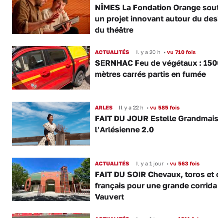
NÎMES La Fondation Orange sout
un projet innovant autour du des
du théâtre
ACTUALITÉS
Il y a 20 h
•
vu 710 fois
SERNHAC Feu de végétaux : 150
mètres carrés partis en fumée
ARLES
Il y a 22 h
•
vu 585 fois
FAIT DU JOUR Estelle Grandmai
l’Arlésienne 2.0
ACTUALITÉS
Il y a 1 jour
•
vu 563 fois
FAIT DU SOIR Chevaux, toros et 
français pour une grande corrida
Vauvert