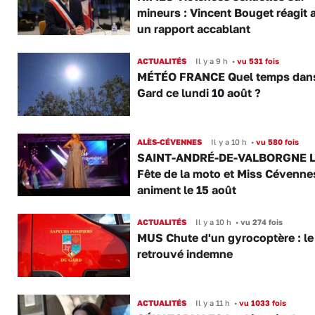
mineurs : Vincent Bouget réagit 
un rapport accablant
ACTUALITÉS
Il y a 9 h
•
vu 531 fois
MÉTÉO FRANCE Quel temps dans
Gard ce lundi 10 août ?
ALÈS-CÉVENNES
Il y a 10 h
•
vu 580 fois
SAINT-ANDRÉ-DE-VALBORGNE L
Fête de la moto et Miss Cévenne
animent le 15 août
ACTUALITÉS
Il y a 10 h
•
vu 274 fois
MUS Chute d'un gyrocoptère : le 
retrouvé indemne
ACTUALITÉS
Il y a 11 h
•
vu 1033 fois