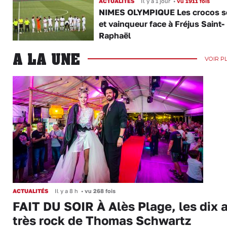
ACTUALITÉS
Il y a 1 jour
•
vu 1911 fois
NIMES OLYMPIQUE Les crocos s
et vainqueur face à Fréjus Saint-
Raphaël
A LA UNE
VOIR P
ACTUALITÉS
Il y a 8 h
•
vu 268 fois
FAIT DU SOIR À Alès Plage, les dix 
très rock de Thomas Schwartz