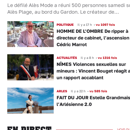
Le défilé Alès Mode a réuni 500 personnes samedi so
Alès Plage, au bord du Gardon. Le créateur de…
POLITIQUE
Il y a 17 h
•
vu 1097 fois
HOMME DE L’OMBRE De ripper à
directeur de cabinet, l’ascension
Cédric Marrot
ACTUALITÉS
Il y a 8 h
•
vu 1316 fois
NÎMES Violences sexuelles sur
mineurs : Vincent Bouget réagit 
un rapport accablant
ARLES
Il y a 22 h
•
vu 585 fois
FAIT DU JOUR Estelle Grandmai
l’Arlésienne 2.0
EN DIRECT
VOIR P