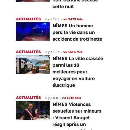
cette nuit
ACTUALITÉS
Il y a 19 h
•
vu 2473 fois
NÎMES Un homme
perd la vie dans un
accident de trottinette
ACTUALITÉS
Il y a 13 h
•
vu 1518 fois
NÎMES La ville classée
parmi les 10
meilleures pour
voyager en voiture
électrique
ACTUALITÉS
Il y a 8 h
•
vu 1316 fois
NÎMES Violences
sexuelles sur mineurs
: Vincent Bouget
réagit après un