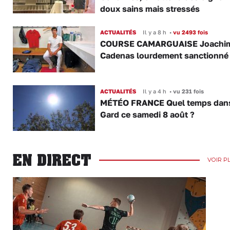
doux sains mais stressés
ACTUALITÉS
Il y a 8 h
•
vu 2493 fois
COURSE CAMARGUAISE Joachi
Cadenas lourdement sanctionné
ACTUALITÉS
Il y a 4 h
•
vu 231 fois
MÉTÉO FRANCE Quel temps dans
Gard ce samedi 8 août ?
EN DIRECT
VOIR P