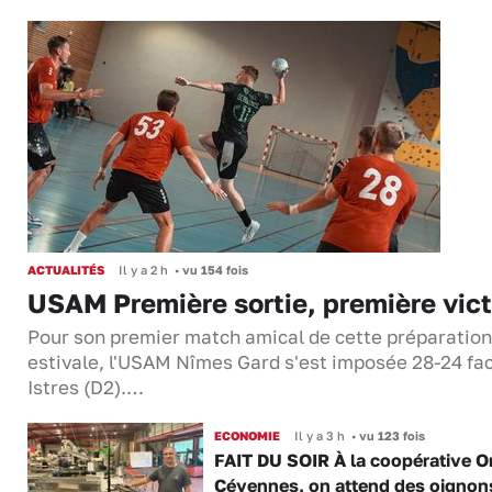
ACTUALITÉS
Il y a 2 h
•
vu 154 fois
USAM Première sortie, première vict
Pour son premier match amical de cette préparation
estivale, l'USAM Nîmes Gard s'est imposée 28-24 fa
Istres (D2).…
ECONOMIE
Il y a 3 h
•
vu 123 fois
FAIT DU SOIR À la coopérative O
Cévennes, on attend des oignon