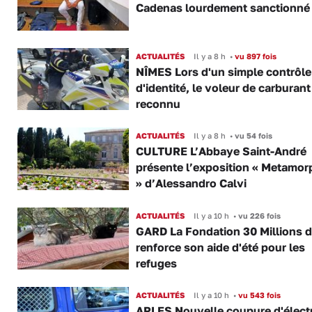
Cadenas lourdement sanctionné
ACTUALITÉS
Il y a 8 h
•
vu 897 fois
NÎMES Lors d'un simple contrôle
d'identité, le voleur de carburant
reconnu
ACTUALITÉS
Il y a 8 h
•
vu 54 fois
CULTURE L’Abbaye Saint-André
présente l’exposition « Metamor
» d’Alessandro Calvi
ACTUALITÉS
Il y a 10 h
•
vu 226 fois
GARD La Fondation 30 Millions d
renforce son aide d'été pour les
refuges
ACTUALITÉS
Il y a 10 h
•
vu 543 fois
ARLES Nouvelle coupure d'électr