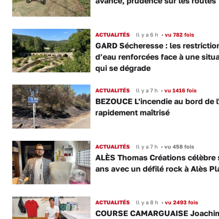
avance, prudence sur les routes
ACTUALITÉS
Il y a 6 h
•
vu 782 fois
GARD Sécheresse : les restrictio
d’eau renforcées face à une situ
qui se dégrade
ACTUALITÉS
Il y a 7 h
•
vu 1416 fois
BEZOUCE L'incendie au bord de l
rapidement maîtrisé
ACTUALITÉS
Il y a 7 h
•
vu 458 fois
ALÈS Thomas Créations célèbre 
ans avec un défilé rock à Alès P
ACTUALITÉS
Il y a 8 h
•
vu 2493 fois
COURSE CAMARGUAISE Joachi