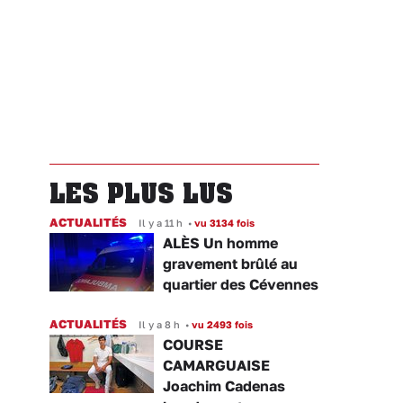
LES PLUS LUS
ACTUALITÉS
Il y a 11 h
•
vu 3134 fois
ALÈS Un homme
gravement brûlé au
quartier des Cévennes
ACTUALITÉS
Il y a 8 h
•
vu 2493 fois
COURSE
CAMARGUAISE
Joachim Cadenas