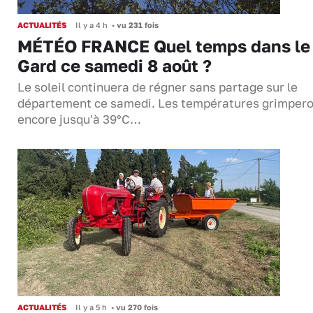
ACTUALITÉS
Il y a 4 h
•
vu 231 fois
MÉTÉO FRANCE Quel temps dans le
Gard ce samedi 8 août ?
Le soleil continuera de régner sans partage sur le
département ce samedi. Les températures grimper
encore jusqu'à 39°C…
ACTUALITÉS
Il y a 5 h
•
vu 270 fois