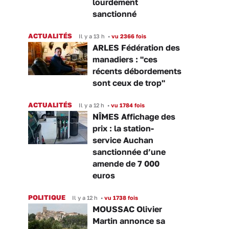
lourdement
sanctionné
ACTUALITÉS
Il y a 13 h
•
vu 2366 fois
ARLES Fédération des
manadiers : "ces
récents débordements
sont ceux de trop"
ACTUALITÉS
Il y a 12 h
•
vu 1784 fois
NÎMES Affichage des
prix : la station-
service Auchan
sanctionnée d’une
amende de 7 000
euros
POLITIQUE
Il y a 12 h
•
vu 1738 fois
MOUSSAC Olivier
Martin annonce sa