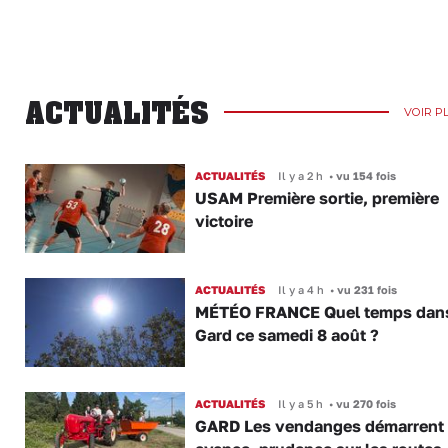
ACTUALITÉS
VOIR P
ACTUALITÉS
Il y a 2 h
•
vu 154 fois
USAM Première sortie, première
victoire
ACTUALITÉS
Il y a 4 h
•
vu 231 fois
MÉTÉO FRANCE Quel temps dans
Gard ce samedi 8 août ?
ACTUALITÉS
Il y a 5 h
•
vu 270 fois
GARD Les vendanges démarrent