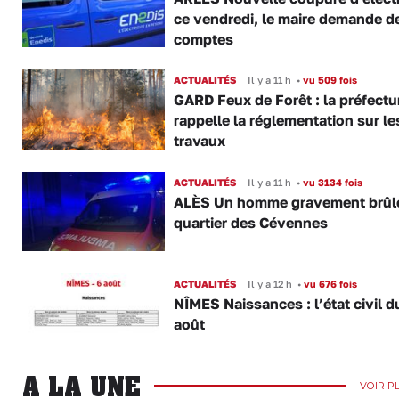
ce vendredi, le maire demande d
comptes
ACTUALITÉS
Il y a 11 h
•
vu 509 fois
GARD Feux de Forêt : la préfectu
rappelle la réglementation sur le
travaux
ACTUALITÉS
Il y a 11 h
•
vu 3134 fois
ALÈS Un homme gravement brûl
quartier des Cévennes
ACTUALITÉS
Il y a 12 h
•
vu 676 fois
NÎMES Naissances : l’état civil d
août
A LA UNE
VOIR P