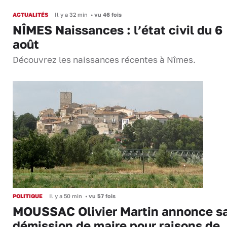
ACTUALITÉS
Il y a 32 min
•
vu 46 fois
NÎMES Naissances : l’état civil du 6
août
Découvrez les naissances récentes à Nîmes.
POLITIQUE
Il y a 50 min
•
vu 57 fois
MOUSSAC Olivier Martin annonce s
démission de maire pour raisons de