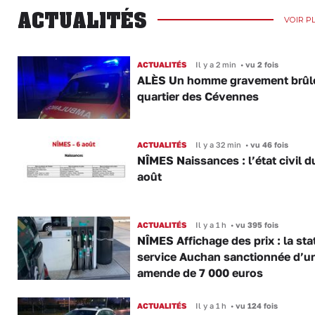
ACTUALITÉS
VOIR P
ACTUALITÉS
Il y a 2 min
•
vu 2 fois
ALÈS Un homme gravement brûl
quartier des Cévennes
ACTUALITÉS
Il y a 32 min
•
vu 46 fois
NÎMES Naissances : l’état civil d
août
ACTUALITÉS
Il y a 1 h
•
vu 395 fois
NÎMES Affichage des prix : la sta
service Auchan sanctionnée d’u
amende de 7 000 euros
ACTUALITÉS
Il y a 1 h
•
vu 124 fois