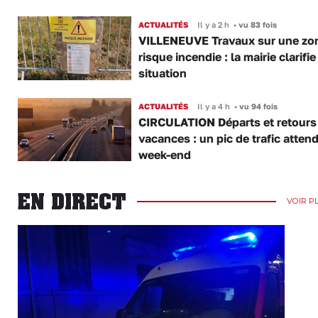
ACTUALITÉS
Il y a 2 h
•
vu 83 fois
VILLENEUVE Travaux sur une zo
risque incendie : la mairie clarifie
situation
ACTUALITÉS
Il y a 4 h
•
vu 94 fois
CIRCULATION Départs et retours
vacances : un pic de trafic atten
week-end
EN DIRECT
VOIR P