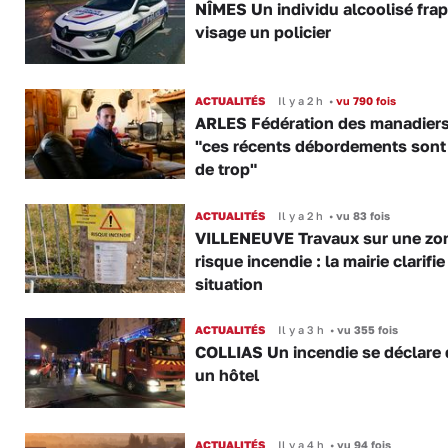
NÎMES Un individu alcoolisé fra
visage un policier
ACTUALITÉS
Il y a 2 h
•
vu 790 fois
ARLES Fédération des manadiers
"ces récents débordements sont
de trop"
ACTUALITÉS
Il y a 2 h
•
vu 83 fois
VILLENEUVE Travaux sur une zo
risque incendie : la mairie clarifie
situation
ACTUALITÉS
Il y a 3 h
•
vu 355 fois
COLLIAS Un incendie se déclare
un hôtel
ACTUALITÉS
Il y a 4 h
•
vu 94 fois