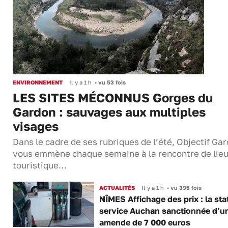
ENVIRONNEMENT
Il y a 1 h
•
vu 53 fois
LES SITES MÉCONNUS Gorges du
Gardon : sauvages aux multiples
visages
Dans le cadre de ses rubriques de l’été, Objectif Gar
vous emmène chaque semaine à la rencontre de lie
touristique…
ACTUALITÉS
Il y a 1 h
•
vu 395 fois
NÎMES Affichage des prix : la sta
service Auchan sanctionnée d’u
amende de 7 000 euros