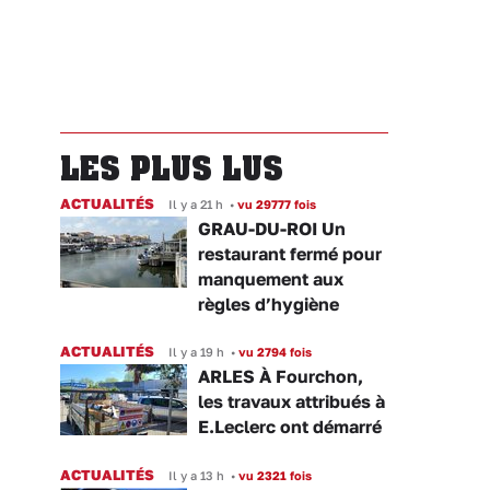
LES PLUS LUS
ACTUALITÉS
Il y a 21 h
•
vu 29777 fois
GRAU-DU-ROI Un
restaurant fermé pour
manquement aux
règles d’hygiène
ACTUALITÉS
Il y a 19 h
•
vu 2794 fois
ARLES À Fourchon,
les travaux attribués à
E.Leclerc ont démarré
ACTUALITÉS
Il y a 13 h
•
vu 2321 fois