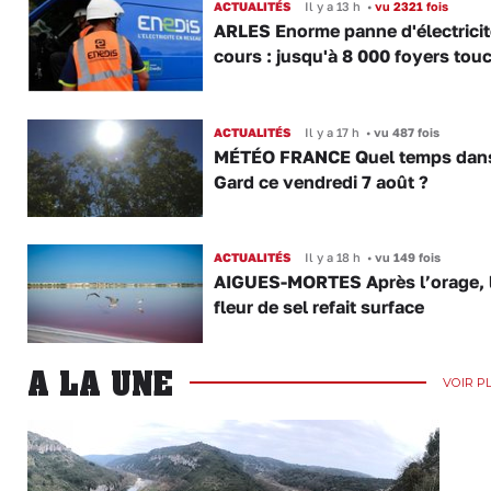
ACTUALITÉS
Il y a 13 h
•
vu 2321 fois
ARLES Enorme panne d'électricit
cours : jusqu'à 8 000 foyers tou
ACTUALITÉS
Il y a 17 h
•
vu 487 fois
MÉTÉO FRANCE Quel temps dans
Gard ce vendredi 7 août ?
ACTUALITÉS
Il y a 18 h
•
vu 149 fois
AIGUES-MORTES Après l’orage, 
fleur de sel refait surface
A LA UNE
VOIR P