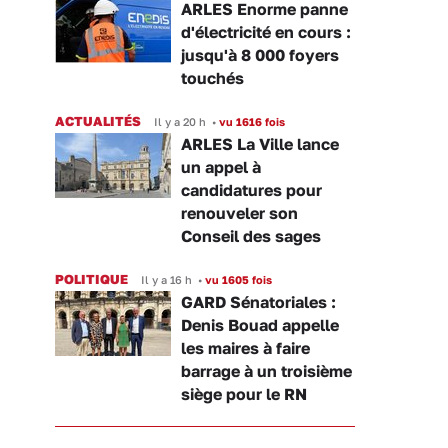
ARLES Enorme panne
d'électricité en cours :
jusqu'à 8 000 foyers
touchés
ACTUALITÉS
Il y a 20 h
•
vu 1616 fois
ARLES La Ville lance
un appel à
candidatures pour
renouveler son
Conseil des sages
POLITIQUE
Il y a 16 h
•
vu 1605 fois
GARD Sénatoriales :
Denis Bouad appelle
les maires à faire
barrage à un troisième
siège pour le RN