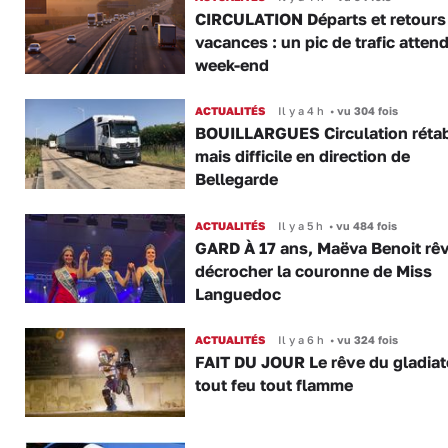
CIRCULATION Départs et retours
vacances : un pic de trafic atten
week-end
ACTUALITÉS
Il y a 4 h
•
vu 304 fois
BOUILLARGUES Circulation rétab
mais difficile en direction de
Bellegarde
ACTUALITÉS
Il y a 5 h
•
vu 484 fois
GARD À 17 ans, Maëva Benoit rê
décrocher la couronne de Miss
Languedoc
ACTUALITÉS
Il y a 6 h
•
vu 324 fois
FAIT DU JOUR Le rêve du gladiat
tout feu tout flamme