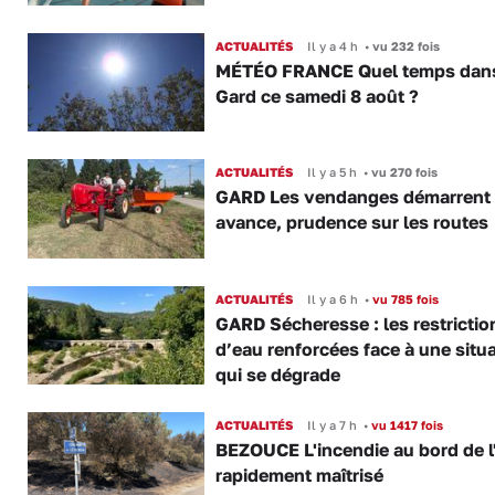
ACTUALITÉS
Il y a 4 h
•
vu 232 fois
MÉTÉO FRANCE Quel temps dans
Gard ce samedi 8 août ?
ACTUALITÉS
Il y a 5 h
•
vu 270 fois
GARD Les vendanges démarrent
avance, prudence sur les routes
ACTUALITÉS
Il y a 6 h
•
vu 785 fois
GARD Sécheresse : les restrictio
d’eau renforcées face à une situ
qui se dégrade
ACTUALITÉS
Il y a 7 h
•
vu 1417 fois
BEZOUCE L'incendie au bord de l
rapidement maîtrisé