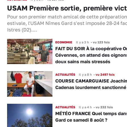
USAM Première sortie, première vict
Pour son premier match amical de cette préparation
estivale, l'USAM Nîmes Gard s'est imposée 28-24 fa
Istres (D2).…
ECONOMIE
Il y a 3 h
•
vu 123 fois
FAIT DU SOIR À la coopérative O
Cévennes, on attend des oignon
doux sains mais stressés
ACTUALITÉS
Il y a 8 h
•
vu 2497 fois
COURSE CAMARGUAISE Joachi
Cadenas lourdement sanctionné
ACTUALITÉS
Il y a 4 h
•
vu 232 fois
MÉTÉO FRANCE Quel temps dans
Gard ce samedi 8 août ?