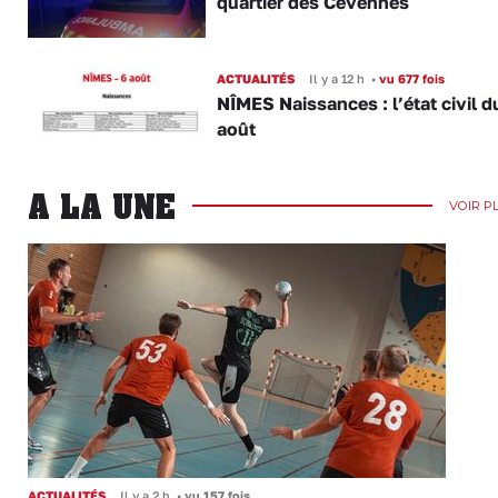
quartier des Cévennes
ACTUALITÉS
Il y a 12 h
•
vu 677 fois
NÎMES Naissances : l’état civil d
août
A LA UNE
VOIR P
ACTUALITÉS
Il y a 2 h
•
vu 157 fois