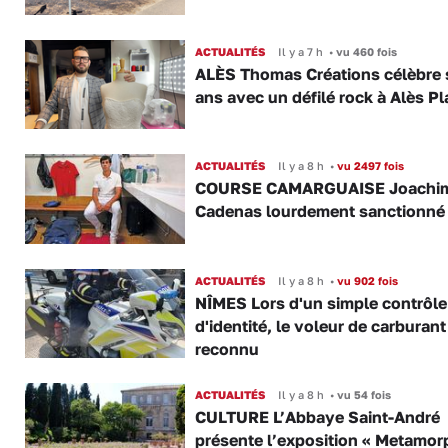
ACTUALITÉS
Il y a 7 h
•
vu 460 fois
ALÈS Thomas Créations célèbre 
ans avec un défilé rock à Alès P
ACTUALITÉS
Il y a 8 h
•
vu 2497 fois
COURSE CAMARGUAISE Joachi
Cadenas lourdement sanctionné
ACTUALITÉS
Il y a 8 h
•
vu 902 fois
NÎMES Lors d'un simple contrôle
d'identité, le voleur de carburant
reconnu
ACTUALITÉS
Il y a 8 h
•
vu 54 fois
CULTURE L’Abbaye Saint-André
présente l’exposition « Metamor