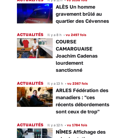
ALÈS Un homme
gravement brûlé au
quartier des Cévennes
ACTUALITÉS
Il y a 8 h
•
vu 2497 fois
COURSE
CAMARGUAISE
Joachim Cadenas
lourdement
sanctionné
ACTUALITÉS
Il y a 13 h
•
vu 2367 fois
ARLES Fédération des
manadiers : "ces
récents débordements
sont ceux de trop"
ACTUALITÉS
Il y a 12 h
•
vu 1784 fois
NÎMES Affichage des