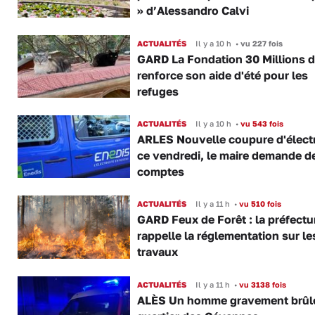
» d’Alessandro Calvi
ACTUALITÉS
Il y a 10 h
•
vu 227 fois
GARD La Fondation 30 Millions d
renforce son aide d'été pour les
refuges
ACTUALITÉS
Il y a 10 h
•
vu 543 fois
ARLES Nouvelle coupure d'électr
ce vendredi, le maire demande d
comptes
ACTUALITÉS
Il y a 11 h
•
vu 510 fois
GARD Feux de Forêt : la préfectu
rappelle la réglementation sur le
travaux
ACTUALITÉS
Il y a 11 h
•
vu 3138 fois
ALÈS Un homme gravement brûl