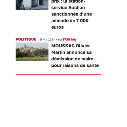
prix : la station-
service Auchan
sanctionnée d’une
amende de 7 000
euros
POLITIQUE
Il y a 12 h
•
vu 1738 fois
MOUSSAC Olivier
Martin annonce sa
démission de maire
pour raisons de santé