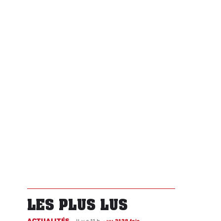
LES PLUS LUS
ACTUALITÉS
Il y a 11 h
•
vu 3138 fois