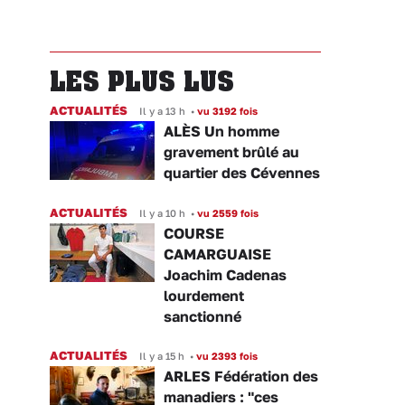
LES PLUS LUS
ACTUALITÉS
Il y a 13 h
•
vu 3192 fois
ALÈS Un homme
gravement brûlé au
quartier des Cévennes
ACTUALITÉS
Il y a 10 h
•
vu 2559 fois
COURSE
CAMARGUAISE
Joachim Cadenas
lourdement
sanctionné
ACTUALITÉS
Il y a 15 h
•
vu 2393 fois
ARLES Fédération des
manadiers : "ces