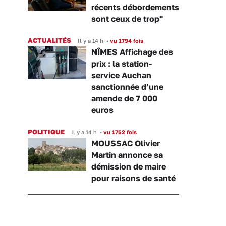
récents débordements
sont ceux de trop"
ACTUALITÉS
Il y a 14 h
•
vu 1794 fois
NÎMES Affichage des
prix : la station-
service Auchan
sanctionnée d’une
amende de 7 000
euros
POLITIQUE
Il y a 14 h
•
vu 1752 fois
MOUSSAC Olivier
Martin annonce sa
démission de maire
pour raisons de santé