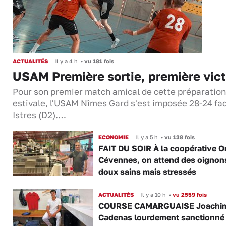
ACTUALITÉS
Il y a 4 h
•
vu 181 fois
USAM Première sortie, première vict
Pour son premier match amical de cette préparation
estivale, l'USAM Nîmes Gard s'est imposée 28-24 fa
Istres (D2).…
ECONOMIE
Il y a 5 h
•
vu 138 fois
FAIT DU SOIR À la coopérative O
Cévennes, on attend des oignon
doux sains mais stressés
ACTUALITÉS
Il y a 10 h
•
vu 2559 fois
COURSE CAMARGUAISE Joachi
Cadenas lourdement sanctionné