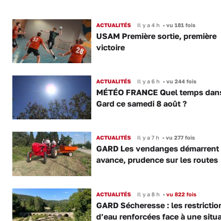
ACTUALITÉS
Il y a 4 h
•
vu 181 fois
USAM Première sortie, première
victoire
ACTUALITÉS
Il y a 6 h
•
vu 244 fois
MÉTÉO FRANCE Quel temps dans
Gard ce samedi 8 août ?
ACTUALITÉS
Il y a 7 h
•
vu 277 fois
GARD Les vendanges démarrent
avance, prudence sur les routes
ACTUALITÉS
Il y a 8 h
•
vu 822 fois
GARD Sécheresse : les restrictio
d’eau renforcées face à une situ