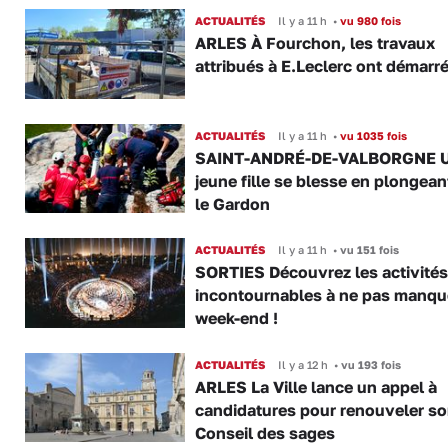
ACTUALITÉS
Il y a 11 h
•
vu 980 fois
ARLES À Fourchon, les travaux
attribués à E.Leclerc ont démarr
ACTUALITÉS
Il y a 11 h
•
vu 1035 fois
SAINT-ANDRÉ-DE-VALBORGNE 
jeune fille se blesse en plongea
le Gardon
ACTUALITÉS
Il y a 11 h
•
vu 151 fois
SORTIES Découvrez les activités
incontournables à ne pas manqu
week-end !
ACTUALITÉS
Il y a 12 h
•
vu 193 fois
ARLES La Ville lance un appel à
candidatures pour renouveler s
Conseil des sages