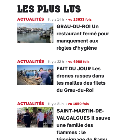
LES PLUS LUS
ACTUALITÉS
Il y a 14 h
•
vu 23633 fois
GRAU-DU-ROI Un
restaurant fermé pour
manquement aux
règles d’hygiène
ACTUALITÉS
Il y a 22 h
•
vu 6988 fois
FAIT DU JOUR Les
drones russes dans
les mailles des filets
du Grau-du-Roi
ACTUALITÉS
Il y a 21 h
•
vu 1950 fois
SAINT-MARTIN-DE-
VALGALGUES Il sauve
une famille des
flammes : le
témoignage de Samy