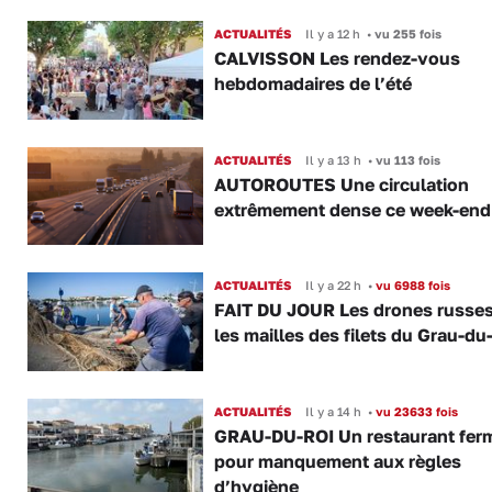
ACTUALITÉS
Il y a 12 h
•
vu 255 fois
CALVISSON Les rendez-vous
hebdomadaires de l’été
ACTUALITÉS
Il y a 13 h
•
vu 113 fois
AUTOROUTES Une circulation
extrêmement dense ce week-end
ACTUALITÉS
Il y a 22 h
•
vu 6988 fois
FAIT DU JOUR Les drones russe
les mailles des filets du Grau-du
ACTUALITÉS
Il y a 14 h
•
vu 23633 fois
GRAU-DU-ROI Un restaurant fer
pour manquement aux règles
d’hygiène