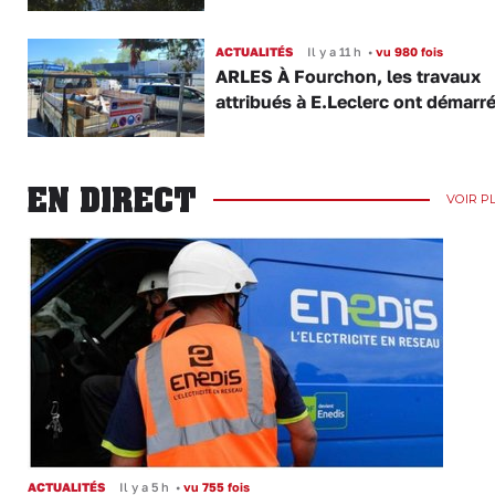
ACTUALITÉS
Il y a 11 h
•
vu 980 fois
ARLES À Fourchon, les travaux
attribués à E.Leclerc ont démarr
EN DIRECT
VOIR P
ACTUALITÉS
Il y a 5 h
•
vu 755 fois