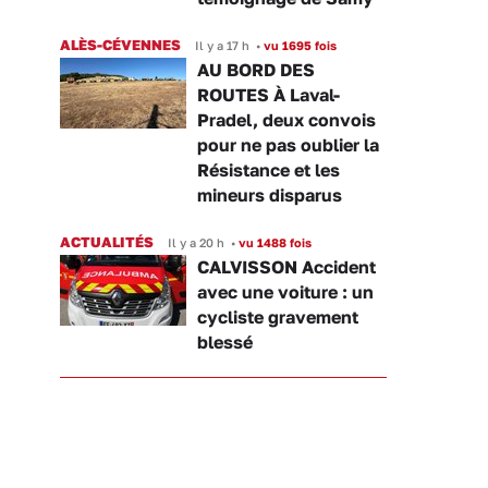
ALÈS-CÉVENNES
Il y a 17 h
•
vu 1695 fois
AU BORD DES
ROUTES À Laval-
Pradel, deux convois
pour ne pas oublier la
Résistance et les
mineurs disparus
ACTUALITÉS
Il y a 20 h
•
vu 1488 fois
CALVISSON Accident
avec une voiture : un
cycliste gravement
blessé