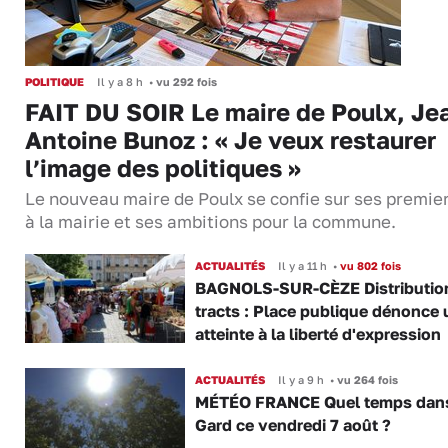
POLITIQUE
Il y a 8 h
•
vu 292 fois
FAIT DU SOIR Le maire de Poulx, Je
Antoine Bunoz : « Je veux restaurer
l’image des politiques »
Le nouveau maire de Poulx se confie sur ses premie
à la mairie et ses ambitions pour la commune.
ACTUALITÉS
Il y a 11 h
•
vu 802 fois
BAGNOLS-SUR-CÈZE Distributio
tracts : Place publique dénonce 
atteinte à la liberté d'expression
ACTUALITÉS
Il y a 9 h
•
vu 264 fois
MÉTÉO FRANCE Quel temps dans
Gard ce vendredi 7 août ?