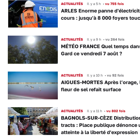
ACTUALITÉS
Il y a 5 h
•
vu 755 fois
ARLES Enorme panne d'électricit
cours : jusqu'à 8 000 foyers tou
ACTUALITÉS
Il y a 9 h
•
vu 264 fois
MÉTÉO FRANCE Quel temps dans
Gard ce vendredi 7 août ?
ACTUALITÉS
Il y a 10 h
•
vu 92 fois
AIGUES-MORTES Après l’orage, 
fleur de sel refait surface
ACTUALITÉS
Il y a 11 h
•
vu 802 fois
BAGNOLS-SUR-CÈZE Distributio
tracts : Place publique dénonce 
atteinte à la liberté d'expression