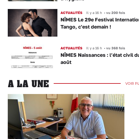
ACTUALITÉS
Il y a 16 h
•
vu 200 fois
NÎMES Le 29e Festival Internatio
Tango, c'est demain !
ACTUALITÉS
Il y a 16 h
•
vu 368 fois
NÎMES Naissances : l’état civil d
août
A LA UNE
VOIR P