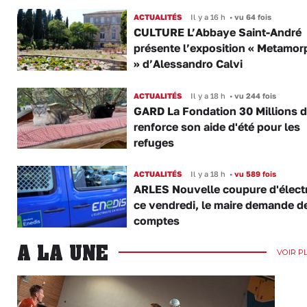
ACTUALITÉS
Il y a 16 h
•
vu 64 fois
CULTURE L’Abbaye Saint-André
présente l’exposition « Metamor
» d’Alessandro Calvi
ACTUALITÉS
Il y a 18 h
•
vu 244 fois
GARD La Fondation 30 Millions d
renforce son aide d'été pour les
refuges
ACTUALITÉS
Il y a 18 h
•
vu 589 fois
ARLES Nouvelle coupure d'électr
ce vendredi, le maire demande d
comptes
A LA UNE
VOIR P