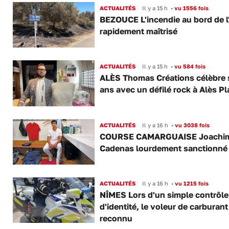
ACTUALITÉS
Il y a 15 h
•
vu 1556 fois
BEZOUCE L'incendie au bord de l
rapidement maîtrisé
ACTUALITÉS
Il y a 15 h
•
vu 584 fois
ALÈS Thomas Créations célèbre 
ans avec un défilé rock à Alès P
ACTUALITÉS
Il y a 16 h
•
vu 3038 fois
COURSE CAMARGUAISE Joachi
Cadenas lourdement sanctionné
ACTUALITÉS
Il y a 16 h
•
vu 1215 fois
NÎMES Lors d'un simple contrôle
d'identité, le voleur de carburant
reconnu