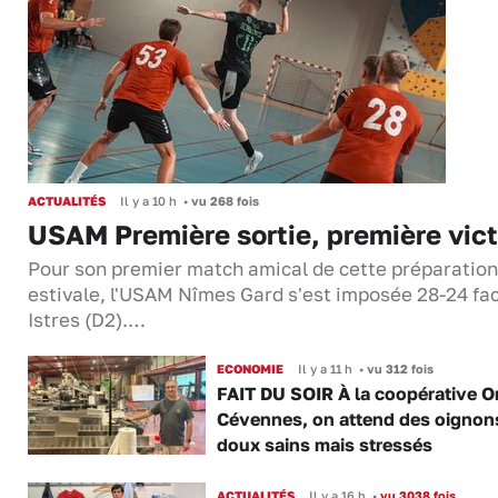
ACTUALITÉS
Il y a 10 h
•
vu 268 fois
USAM Première sortie, première vict
Pour son premier match amical de cette préparation
estivale, l'USAM Nîmes Gard s'est imposée 28-24 fa
Istres (D2).…
ECONOMIE
Il y a 11 h
•
vu 312 fois
FAIT DU SOIR À la coopérative O
Cévennes, on attend des oignon
doux sains mais stressés
ACTUALITÉS
Il y a 16 h
•
vu 3038 fois