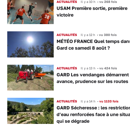
ACTUALITÉS
Il y a 10 h
•
vu 268 fois
USAM Première sortie, première
victoire
ACTUALITÉS
Il y a 12 h
•
vu 380 fois
MÉTÉO FRANCE Quel temps dans
Gard ce samedi 8 août ?
ACTUALITÉS
Il y a 13 h
•
vu 424 fois
GARD Les vendanges démarrent
avance, prudence sur les routes
ACTUALITÉS
Il y a 14 h
•
vu 1133 fois
GARD Sécheresse : les restrictio
d’eau renforcées face à une situ
qui se dégrade