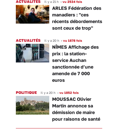
ACTUALITÉS
Il y a 21 h
•
vu 2534 fois
ARLES Fédération des
manadiers : "ces
récents débordements
sont ceux de trop"
ACTUALITÉS
Il y a 20 h
•
vu 1878 fois
NÎMES Affichage des
prix : la station-
service Auchan
sanctionnée d’une
amende de 7 000
euros
POLITIQUE
Il y a 20 h
•
vu 1852 fois
MOUSSAC Olivier
Martin annonce sa
démission de maire
pour raisons de santé