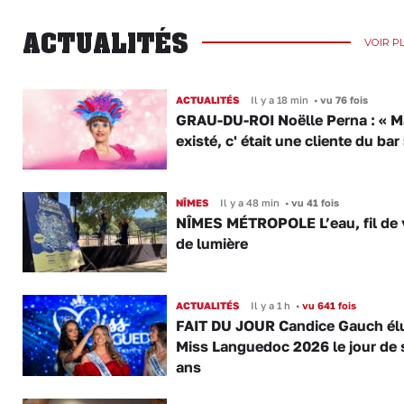
ACTUALITÉS
VOIR P
ACTUALITÉS
Il y a 18 min
•
vu 76 fois
GRAU-DU-ROI Noëlle Perna : « M
existé, c' était une cliente du bar
NÎMES
Il y a 48 min
•
vu 41 fois
NÎMES MÉTROPOLE L’eau, fil de v
de lumière
ACTUALITÉS
Il y a 1 h
•
vu 641 fois
FAIT DU JOUR Candice Gauch él
Miss Languedoc 2026 le jour de 
ans