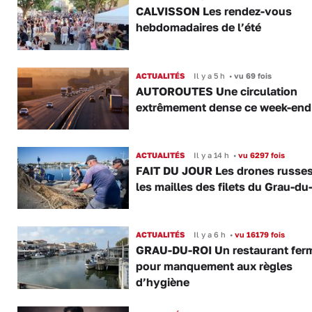
CALVISSON Les rendez-vous
hebdomadaires de l’été
ACTUALITÉS
Il y a 5 h
•
vu 69 fois
AUTOROUTES Une circulation
extrêmement dense ce week-end
ACTUALITÉS
Il y a 14 h
•
vu 6297 fois
FAIT DU JOUR Les drones russe
les mailles des filets du Grau-du
ACTUALITÉS
Il y a 6 h
•
vu 16179 fois
GRAU-DU-ROI Un restaurant fer
pour manquement aux règles
d’hygiène