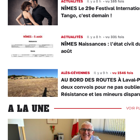
ACTUALITÉS
Il y a 8 h
•
vu 165 fois
NÎMES Le 29e Festival Internatio
Tango, c'est demain !
ACTUALITÉS
Il y a 8 h
•
vu 331 fois
NÎMES Naissances : l’état civil d
août
ALÈS-CÉVENNES
Il y a 9 h
•
vu 1546 fois
AU BORD DES ROUTES À Laval-P
deux convois pour ne pas oublier
Résistance et les mineurs dispar
A LA UNE
VOIR P