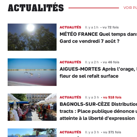
ACTUALITÉS
VOIR P
ACTUALITÉS
Il y a 1 h
•
vu 72 fois
MÉTÉO FRANCE Quel temps dans
Gard ce vendredi 7 août ?
ACTUALITÉS
Il y a 2 h
•
vu 46 fois
AIGUES-MORTES Après l’orage, 
fleur de sel refait surface
ACTUALITÉS
Il y a 3 h
•
vu 518 fois
BAGNOLS-SUR-CÈZE Distributio
tracts : Place publique dénonce 
atteinte à la liberté d'expression
ACTUALITÉS
Il y a 3 h
•
vu 371 fois