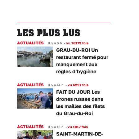
LES PLUS LUS
ACTUALITÉS
Il y a 6 h
•
vu 16179 fois
GRAU-DU-ROI Un
restaurant fermé pour
manquement aux
règles d’hygiène
ACTUALITÉS
Il y a 14 h
•
vu 6297 fois
FAIT DU JOUR Les
drones russes dans
les mailles des filets
du Grau-du-Roi
ACTUALITÉS
Il y a 13 h
•
vu 1817 fois
SAINT-MARTIN-DE-