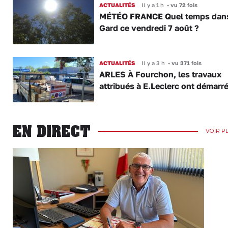
ACTUALITÉS
Il y a 1 h
•
vu 72 fois
MÉTÉO FRANCE Quel temps dans
Gard ce vendredi 7 août ?
ACTUALITÉS
Il y a 3 h
•
vu 371 fois
ARLES À Fourchon, les travaux
attribués à E.Leclerc ont démarr
EN DIRECT
VOIR P