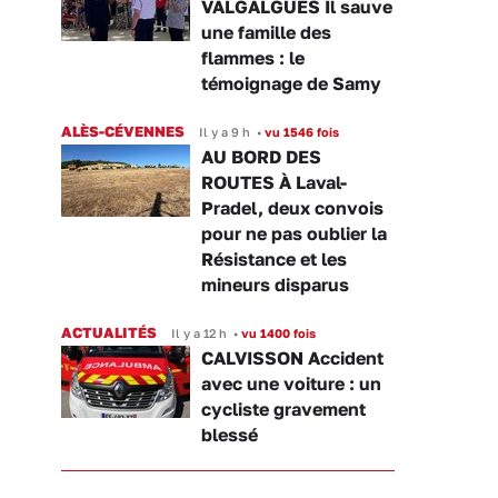
VALGALGUES Il sauve
une famille des
flammes : le
témoignage de Samy
ALÈS-CÉVENNES
Il y a 9 h
•
vu 1546 fois
AU BORD DES
ROUTES À Laval-
Pradel, deux convois
pour ne pas oublier la
Résistance et les
mineurs disparus
ACTUALITÉS
Il y a 12 h
•
vu 1400 fois
CALVISSON Accident
avec une voiture : un
cycliste gravement
blessé