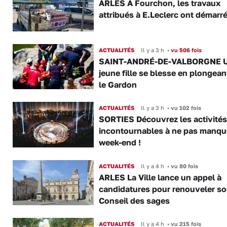
ARLES À Fourchon, les travaux
attribués à E.Leclerc ont démarr
ACTUALITÉS
Il y a 3 h
•
vu 506 fois
SAINT-ANDRÉ-DE-VALBORGNE 
jeune fille se blesse en plongea
le Gardon
ACTUALITÉS
Il y a 3 h
•
vu 102 fois
SORTIES Découvrez les activités
incontournables à ne pas manqu
week-end !
ACTUALITÉS
Il y a 4 h
•
vu 80 fois
ARLES La Ville lance un appel à
candidatures pour renouveler s
Conseil des sages
ACTUALITÉS
Il y a 4 h
•
vu 215 fois