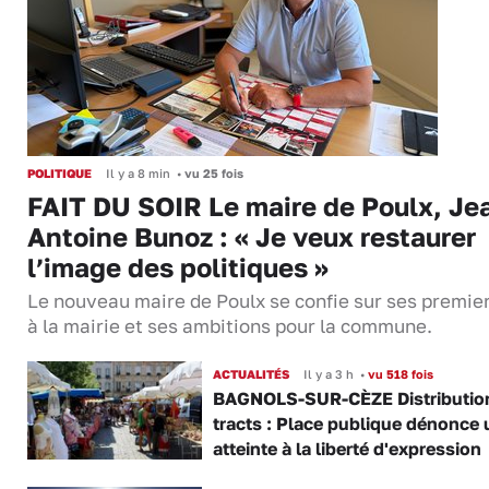
POLITIQUE
Il y a 8 min
•
vu 25 fois
FAIT DU SOIR Le maire de Poulx, Je
Antoine Bunoz : « Je veux restaurer
l’image des politiques »
Le nouveau maire de Poulx se confie sur ses premie
à la mairie et ses ambitions pour la commune.
ACTUALITÉS
Il y a 3 h
•
vu 518 fois
BAGNOLS-SUR-CÈZE Distributio
tracts : Place publique dénonce 
atteinte à la liberté d'expression