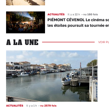
ACTUALITÉS
Il y a 22 h
•
vu 180 fois
PIÉMONT CÉVENOL Le cinéma s
les étoiles poursuit sa tournée e
A LA UNE
VOIR P
ACTUALITÉS
Il y a 1 h
•
vu 2579 fois