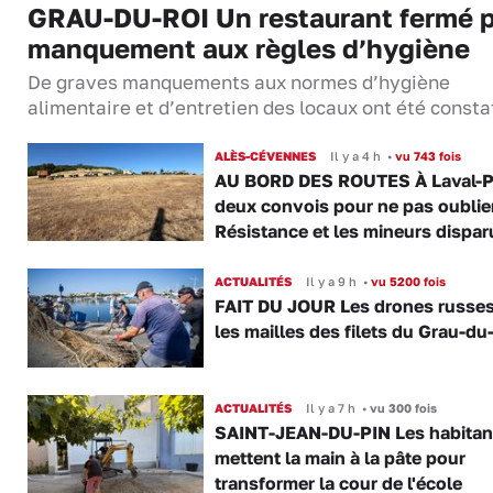
GRAU-DU-ROI Un restaurant fermé 
manquement aux règles d’hygiène
De graves manquements aux normes d’hygiène
alimentaire et d’entretien des locaux ont été consta
ALÈS-CÉVENNES
Il y a 4 h
•
vu 743 fois
AU BORD DES ROUTES À Laval-P
deux convois pour ne pas oublier
Résistance et les mineurs dispar
ACTUALITÉS
Il y a 9 h
•
vu 5200 fois
FAIT DU JOUR Les drones russe
les mailles des filets du Grau-du
ACTUALITÉS
Il y a 7 h
•
vu 300 fois
SAINT-JEAN-DU-PIN Les habitan
mettent la main à la pâte pour
transformer la cour de l'école