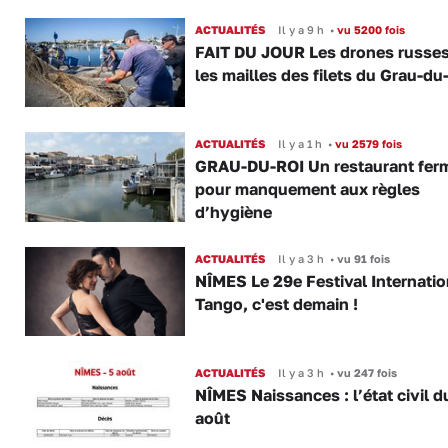
ACTUALITÉS
Il y a 9 h
•
vu 5200 fois
FAIT DU JOUR Les drones russe
les mailles des filets du Grau-du
ACTUALITÉS
Il y a 1 h
•
vu 2579 fois
GRAU-DU-ROI Un restaurant fer
pour manquement aux règles
d’hygiène
ACTUALITÉS
Il y a 3 h
•
vu 91 fois
NÎMES Le 29e Festival Internatio
Tango, c'est demain !
ACTUALITÉS
Il y a 3 h
•
vu 247 fois
NÎMES Naissances : l’état civil d
août