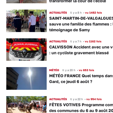
transformer la cour de l'école
ACTUALITÉS
Il y a 8 h
•
vu 1482 fois
SAINT-MARTIN-DE-VALGALGUES 
sauve une famille des flammes : 
témoignage de Samy
ACTUALITÉS
Il y a 7 h
•
vu 1162 fois
CALVISSON Accident avec une v
: un cycliste gravement blessé
MÉTÉO
Il y a 20 h
•
vu 653 fois
MÉTÉO FRANCE Quel temps dans
Gard, ce jeudi 6 août ?
ACTUALITÉS
Il y a 22 h
•
vu 954 fois
FÊTES VOTIVES Programme com
des communes du 6 au 9 août 2