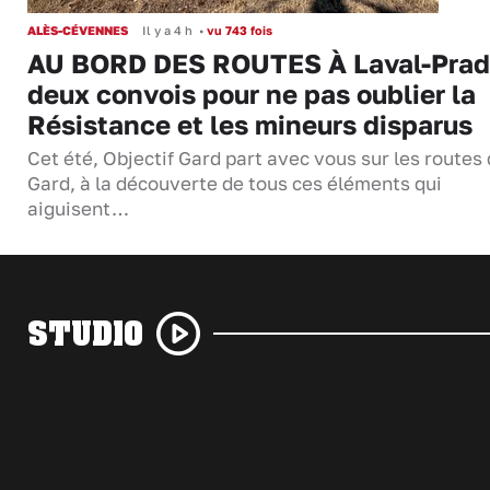
ALÈS-CÉVENNES
Il y a 4 h
•
vu 743 fois
AU BORD DES ROUTES À Laval-Prad
deux convois pour ne pas oublier la
Résistance et les mineurs disparus
Cet été, Objectif Gard part avec vous sur les routes
Gard, à la découverte de tous ces éléments qui
aiguisent…
STUDIO