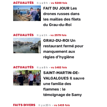
ACTUALITÉS
Il y a 9 h
•
vu 5200 fois
FAIT DU JOUR Les
drones russes dans
les mailles des filets
du Grau-du-Roi
ACTUALITÉS
Il y a 1 h
•
vu 2579 fois
GRAU-DU-ROI Un
restaurant fermé pour
manquement aux
règles d’hygiène
ACTUALITÉS
Il y a 8 h
•
vu 1482 fois
SAINT-MARTIN-DE-
VALGALGUES Il sauve
une famille des
flammes : le
témoignage de Samy
FAITS DIVERS
Il y a 20 h
•
vu 1415 fois