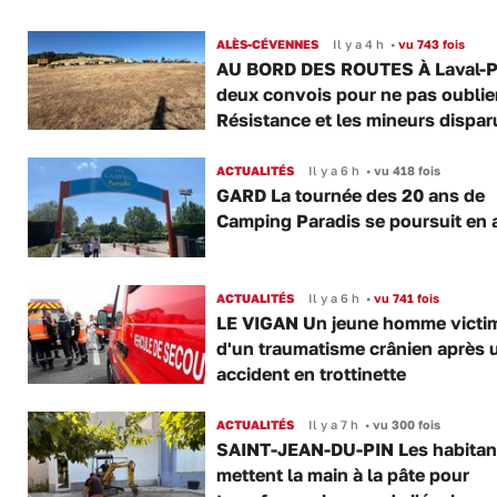
ALÈS-CÉVENNES
Il y a 4 h
•
vu 743 fois
AU BORD DES ROUTES À Laval-P
deux convois pour ne pas oublier
Résistance et les mineurs dispar
ACTUALITÉS
Il y a 6 h
•
vu 418 fois
GARD La tournée des 20 ans de
Camping Paradis se poursuit en 
ACTUALITÉS
Il y a 6 h
•
vu 741 fois
LE VIGAN Un jeune homme victi
d'un traumatisme crânien après 
accident en trottinette
ACTUALITÉS
Il y a 7 h
•
vu 300 fois
SAINT-JEAN-DU-PIN Les habitan
mettent la main à la pâte pour