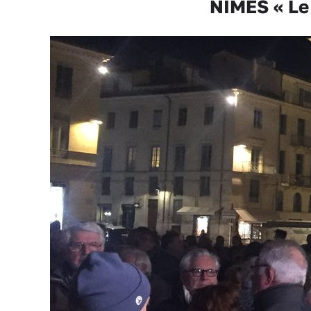
NÎMES « Le 