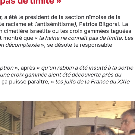
pas de limite »
r, a été le président de la section nîmoise de la
le racisme et l'antisémitisme
)
, Patrice Bilgorai. La
un cimetière israélite ou les croix gammées taguées
nt montré que «
la haine ne connaît pas de limite. Les
açon décomplexée
», se désole le responsable
ption
», après «
qu’un rabbin a été insulté à la sortie
’une croix gammée aient été découverte près du
ça puisse paraître, «
l
es juifs de la France du XXIe