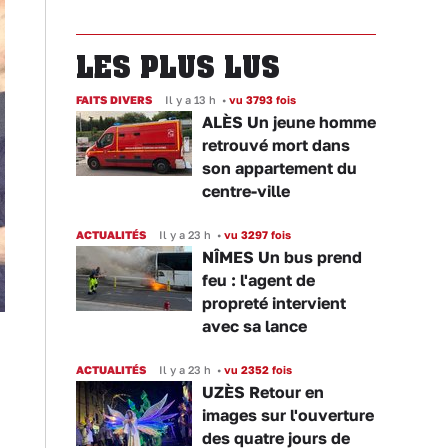
LES PLUS LUS
FAITS DIVERS
Il y a 13 h
•
vu 3793 fois
ALÈS Un jeune homme
retrouvé mort dans
son appartement du
centre-ville
ACTUALITÉS
Il y a 23 h
•
vu 3297 fois
NÎMES Un bus prend
feu : l'agent de
propreté intervient
avec sa lance
ACTUALITÉS
Il y a 23 h
•
vu 2352 fois
UZÈS Retour en
images sur l'ouverture
des quatre jours de