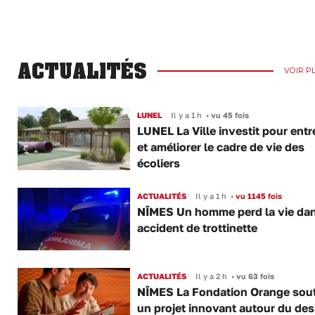
ACTUALITÉS
VOIR P
LUNEL
Il y a 1 h
•
vu 45 fois
LUNEL La Ville investit pour entr
et améliorer le cadre de vie des
écoliers
ACTUALITÉS
Il y a 1 h
•
vu 1145 fois
NÎMES Un homme perd la vie da
accident de trottinette
ACTUALITÉS
Il y a 2 h
•
vu 63 fois
NÎMES La Fondation Orange sout
un projet innovant autour du des