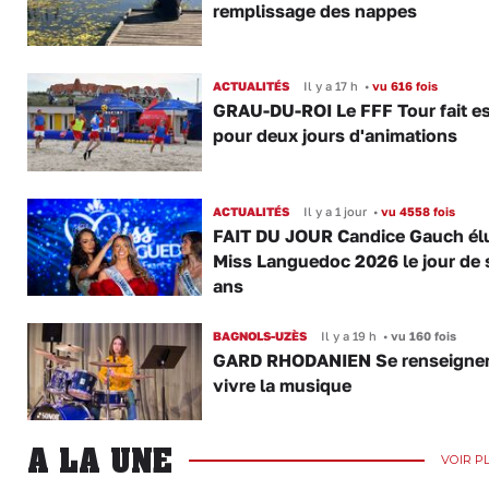
remplissage des nappes
ACTUALITÉS
Il y a 17 h
•
vu 616 fois
GRAU-DU-ROI Le FFF Tour fait e
pour deux jours d'animations
ACTUALITÉS
Il y a 1 jour
•
vu 4558 fois
FAIT DU JOUR Candice Gauch él
Miss Languedoc 2026 le jour de 
ans
BAGNOLS-UZÈS
Il y a 19 h
•
vu 160 fois
GARD RHODANIEN Se renseigner,
vivre la musique
A LA UNE
VOIR P