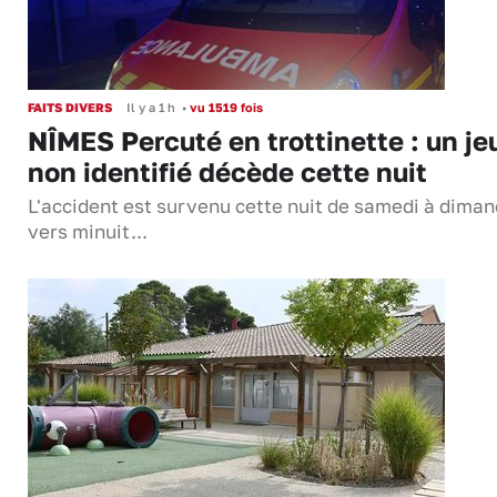
FAITS DIVERS
Il y a 1 h
•
vu 1519 fois
NÎMES Percuté en trottinette : un je
non identifié décède cette nuit
L'accident est survenu cette nuit de samedi à dima
vers minuit...