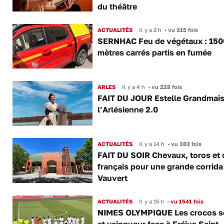
du théâtre
ACTUALITÉS
Il y a 2 h
•
vu 315 fois
SERNHAC Feu de végétaux : 150
mètres carrés partis en fumée
ARLES
Il y a 4 h
•
vu 228 fois
FAIT DU JOUR Estelle Grandmai
l’Arlésienne 2.0
ACTUALITÉS
Il y a 14 h
•
vu 383 fois
FAIT DU SOIR Chevaux, toros et 
français pour une grande corrida
Vauvert
ACTUALITÉS
Il y a 15 h
•
vu 1541 fois
NIMES OLYMPIQUE Les crocos s
et vainqueur face à Fréjus Saint-