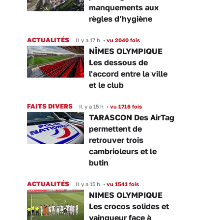
manquements aux
règles d’hygiène
ACTUALITÉS
Il y a 17 h
•
vu 2040 fois
NÎMES OLYMPIQUE
Les dessous de
l'accord entre la ville
et le club
FAITS DIVERS
Il y a 15 h
•
vu 1716 fois
TARASCON Des AirTag
permettent de
retrouver trois
cambrioleurs et le
butin
ACTUALITÉS
Il y a 15 h
•
vu 1541 fois
NIMES OLYMPIQUE
Les crocos solides et
vainqueur face à