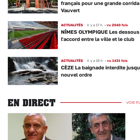
français pour une grande corrida
Vauvert
ACTUALITÉS
Il y a 17 h
•
vu 2040 fois
NÎMES OLYMPIQUE Les dessous
l'accord entre la ville et le club
ACTUALITÉS
Il y a 19 h
•
vu 1431 fois
CÈZE La baignade interdite jusqu
nouvel ordre
EN DIRECT
VOIR P