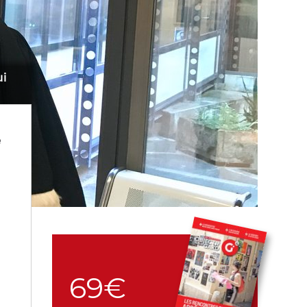
ui
e
69€