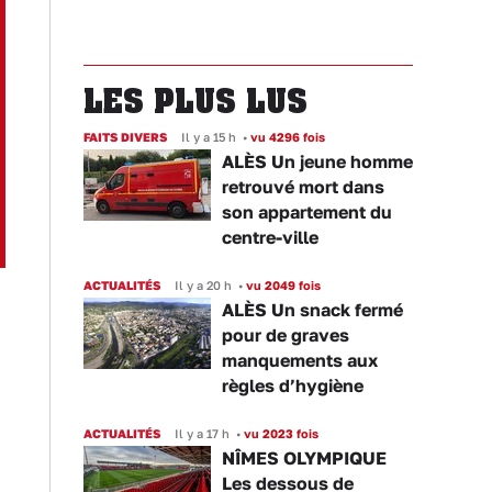
LES PLUS LUS
FAITS DIVERS
Il y a 15 h
•
vu 4296 fois
ALÈS Un jeune homme
retrouvé mort dans
son appartement du
centre-ville
ACTUALITÉS
Il y a 20 h
•
vu 2049 fois
ALÈS Un snack fermé
pour de graves
manquements aux
règles d’hygiène
ACTUALITÉS
Il y a 17 h
•
vu 2023 fois
NÎMES OLYMPIQUE
Les dessous de