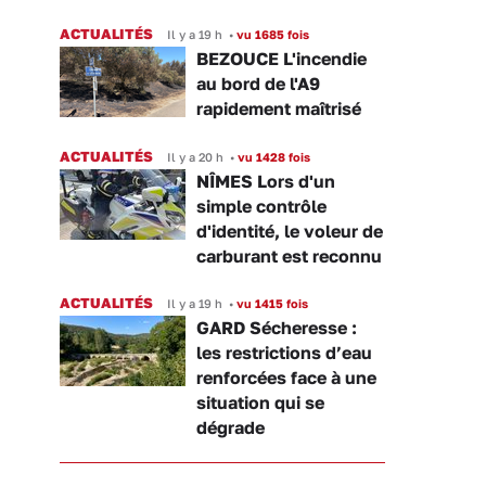
ACTUALITÉS
Il y a 19 h
•
vu 1685 fois
BEZOUCE L'incendie
au bord de l'A9
rapidement maîtrisé
ACTUALITÉS
Il y a 20 h
•
vu 1428 fois
NÎMES Lors d'un
simple contrôle
d'identité, le voleur de
carburant est reconnu
ACTUALITÉS
Il y a 19 h
•
vu 1415 fois
GARD Sécheresse :
les restrictions d’eau
renforcées face à une
situation qui se
dégrade