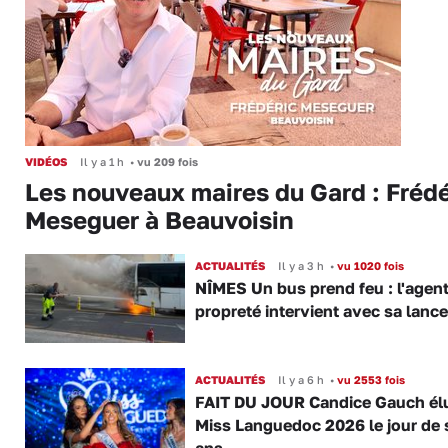
VIDÉOS
Il y a 1 h
•
vu 209 fois
Les nouveaux maires du Gard : Frédé
Meseguer à Beauvoisin
ACTUALITÉS
Il y a 3 h
•
vu 1020 fois
NÎMES Un bus prend feu : l'agent
propreté intervient avec sa lance
ACTUALITÉS
Il y a 6 h
•
vu 2553 fois
FAIT DU JOUR Candice Gauch él
Miss Languedoc 2026 le jour de 