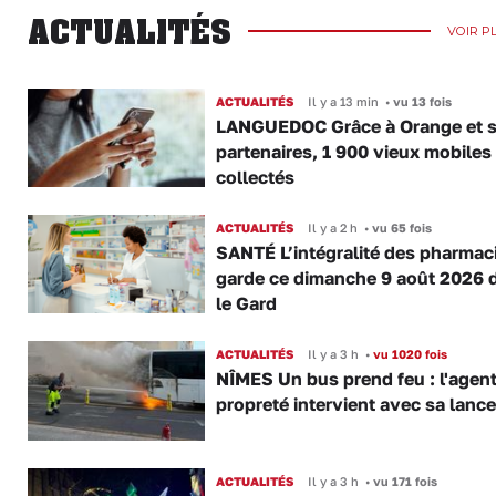
ACTUALITÉS
VOIR P
ACTUALITÉS
Il y a 13 min
•
vu 13 fois
LANGUEDOC Grâce à Orange et 
partenaires, 1 900 vieux mobiles
collectés
ACTUALITÉS
Il y a 2 h
•
vu 65 fois
SANTÉ L’intégralité des pharmac
garde ce dimanche 9 août 2026 
le Gard
ACTUALITÉS
Il y a 3 h
•
vu 1020 fois
NÎMES Un bus prend feu : l'agent
propreté intervient avec sa lance
ACTUALITÉS
Il y a 3 h
•
vu 171 fois