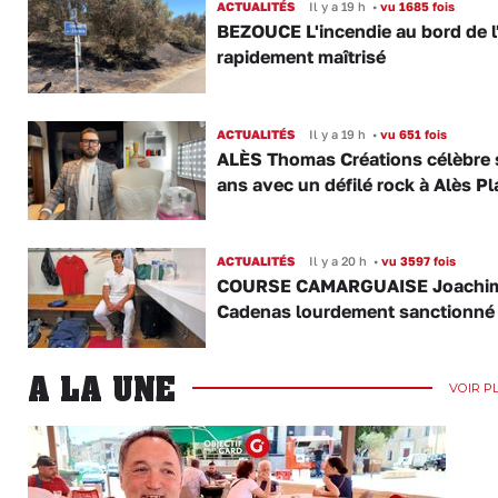
ACTUALITÉS
Il y a 19 h
•
vu 1685 fois
BEZOUCE L'incendie au bord de l
rapidement maîtrisé
ACTUALITÉS
Il y a 19 h
•
vu 651 fois
ALÈS Thomas Créations célèbre 
ans avec un défilé rock à Alès P
ACTUALITÉS
Il y a 20 h
•
vu 3597 fois
COURSE CAMARGUAISE Joachi
Cadenas lourdement sanctionné
A LA UNE
VOIR P