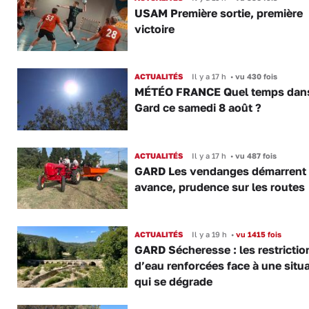
USAM Première sortie, première
victoire
ACTUALITÉS
Il y a 17 h
•
vu 430 fois
MÉTÉO FRANCE Quel temps dans
Gard ce samedi 8 août ?
ACTUALITÉS
Il y a 17 h
•
vu 487 fois
GARD Les vendanges démarrent
avance, prudence sur les routes
ACTUALITÉS
Il y a 19 h
•
vu 1415 fois
GARD Sécheresse : les restrictio
d’eau renforcées face à une situ
qui se dégrade