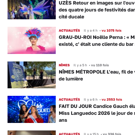
UZÈS Retour en images sur l'ouv
des quatre jours de festivités da
cité ducale
ACTUALITÉS
Il y a 4 h
•
vu 1075 fois
GRAU-DU-ROI Noëlle Perna : « M
existé, c' était une cliente du bar
NÎMES
Il y a 5 h
•
vu 110 fois
NÎMES MÉTROPOLE L’eau, fil de v
de lumière
ACTUALITÉS
Il y a 6 h
•
vu 2553 fois
FAIT DU JOUR Candice Gauch él
Miss Languedoc 2026 le jour de 
ans
ACTUALITÉS
Il y a 15 h
•
vu 336 fois