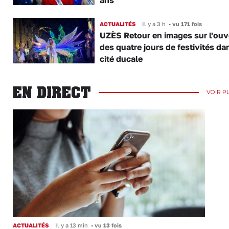
ans
ACTUALITÉS
Il y a 3 h
•
vu 171 fois
UZÈS Retour en images sur l'ouv
des quatre jours de festivités da
cité ducale
EN DIRECT
VOIR P
ACTUALITÉS
Il y a 13 min
•
vu 13 fois