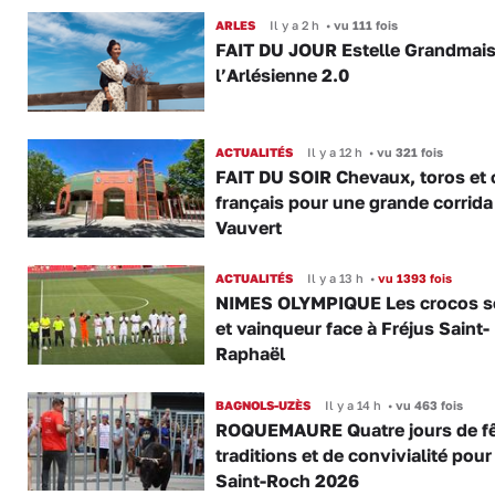
ARLES
Il y a 2 h
•
vu 111 fois
FAIT DU JOUR Estelle Grandmai
l’Arlésienne 2.0
ACTUALITÉS
Il y a 12 h
•
vu 321 fois
FAIT DU SOIR Chevaux, toros et 
français pour une grande corrida
Vauvert
ACTUALITÉS
Il y a 13 h
•
vu 1393 fois
NIMES OLYMPIQUE Les crocos s
et vainqueur face à Fréjus Saint-
Raphaël
BAGNOLS-UZÈS
Il y a 14 h
•
vu 463 fois
ROQUEMAURE Quatre jours de fê
traditions et de convivialité pour
Saint-Roch 2026