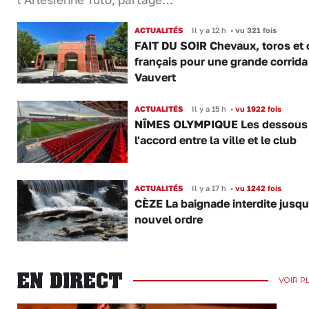
ACTUALITÉS
Il y a 12 h
•
vu 321 fois
FAIT DU SOIR Chevaux, toros et 
français pour une grande corrida
Vauvert
ACTUALITÉS
Il y a 15 h
•
vu 1922 fois
NÎMES OLYMPIQUE Les dessous
l'accord entre la ville et le club
ACTUALITÉS
Il y a 17 h
•
vu 1242 fois
CÈZE La baignade interdite jusqu
nouvel ordre
EN DIRECT
VOIR P