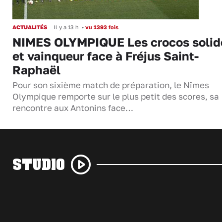
ACTUALITÉS
Il y a 13 h
•
vu 1393 fois
NIMES OLYMPIQUE Les crocos solid
et vainqueur face à Fréjus Saint-
Raphaël
Pour son sixième match de préparation, le Nîmes
Olympique remporte sur le plus petit des scores, sa
rencontre aux Antonins face…
STUDIO