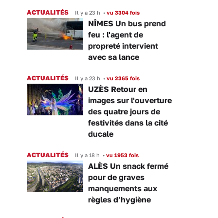
ACTUALITÉS
Il y a 23 h
•
vu 3304 fois
NÎMES Un bus prend
feu : l'agent de
propreté intervient
avec sa lance
ACTUALITÉS
Il y a 23 h
•
vu 2365 fois
UZÈS Retour en
images sur l'ouverture
des quatre jours de
festivités dans la cité
ducale
ACTUALITÉS
Il y a 18 h
•
vu 1953 fois
ALÈS Un snack fermé
pour de graves
manquements aux
règles d’hygiène