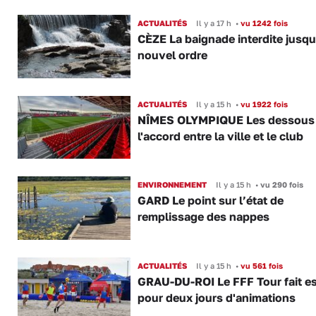
ACTUALITÉS
Il y a 17 h
•
vu 1242 fois
CÈZE La baignade interdite jusqu
nouvel ordre
ACTUALITÉS
Il y a 15 h
•
vu 1922 fois
NÎMES OLYMPIQUE Les dessous
l'accord entre la ville et le club
ENVIRONNEMENT
Il y a 15 h
•
vu 290 fois
GARD Le point sur l’état de
remplissage des nappes
ACTUALITÉS
Il y a 15 h
•
vu 561 fois
GRAU-DU-ROI Le FFF Tour fait e
pour deux jours d'animations