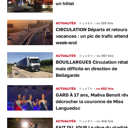
un hôtel
ACTUALITÉS
Il y a 6 h
•
vu 115 fois
CIRCULATION Départs et retours
vacances : un pic de trafic atten
week-end
ACTUALITÉS
Il y a 6 h
•
vu 367 fois
BOUILLARGUES Circulation rétab
mais difficile en direction de
Bellegarde
ACTUALITÉS
Il y a 7 h
•
vu 602 fois
GARD À 17 ans, Maëva Benoit rê
décrocher la couronne de Miss
Languedoc
ACTUALITÉS
Il y a 8 h
•
vu 416 fois
FAIT DU JOUR Le rêve du gladiat