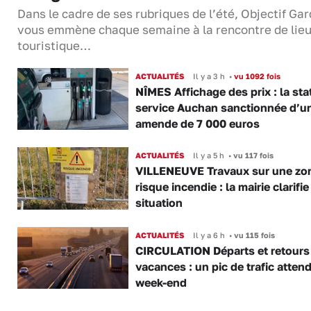
Dans le cadre de ses rubriques de l’été, Objectif Gar
vous emmène chaque semaine à la rencontre de lie
touristique…
ACTUALITÉS
Il y a 3 h
•
vu 1092 fois
NÎMES Affichage des prix : la sta
service Auchan sanctionnée d’u
amende de 7 000 euros
ACTUALITÉS
Il y a 5 h
•
vu 117 fois
VILLENEUVE Travaux sur une zo
risque incendie : la mairie clarifie
situation
ACTUALITÉS
Il y a 6 h
•
vu 115 fois
CIRCULATION Départs et retours
vacances : un pic de trafic atten
week-end