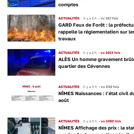
comptes
ACTUALITÉS
Il y a 2 h
•
vu 167 fois
GARD Feux de Forêt : la préfectu
rappelle la réglementation sur le
travaux
ACTUALITÉS
Il y a 2 h
•
vu 1012 fois
ALÈS Un homme gravement brûl
quartier des Cévennes
ACTUALITÉS
Il y a 3 h
•
vu 230 fois
NÎMES Naissances : l’état civil d
août
ACTUALITÉS
Il y a 3 h
•
vu 1092 fois
NÎMES Affichage des prix : la sta