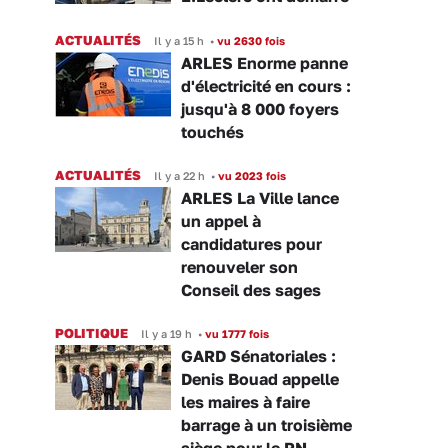
ACTUALITÉS
Il y a 15 h
•
vu 2630 fois
ARLES Enorme panne
d'électricité en cours :
jusqu'à 8 000 foyers
touchés
ACTUALITÉS
Il y a 22 h
•
vu 2023 fois
ARLES La Ville lance
un appel à
candidatures pour
renouveler son
Conseil des sages
POLITIQUE
Il y a 19 h
•
vu 1777 fois
GARD Sénatoriales :
Denis Bouad appelle
les maires à faire
barrage à un troisième
siège pour le RN