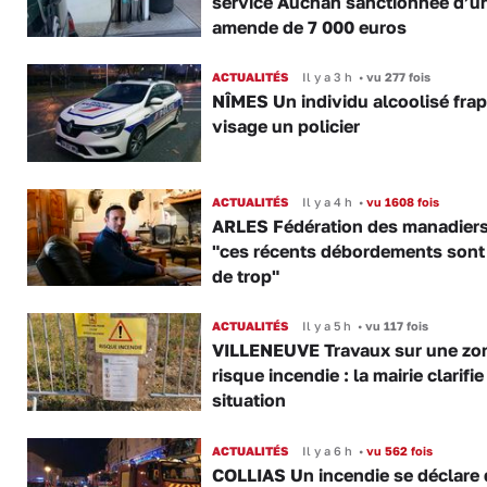
service Auchan sanctionnée d’u
amende de 7 000 euros
ACTUALITÉS
Il y a 3 h
•
vu 277 fois
NÎMES Un individu alcoolisé fra
visage un policier
ACTUALITÉS
Il y a 4 h
•
vu 1608 fois
ARLES Fédération des manadiers
"ces récents débordements sont
de trop"
ACTUALITÉS
Il y a 5 h
•
vu 117 fois
VILLENEUVE Travaux sur une zo
risque incendie : la mairie clarifie
situation
ACTUALITÉS
Il y a 6 h
•
vu 562 fois
COLLIAS Un incendie se déclare