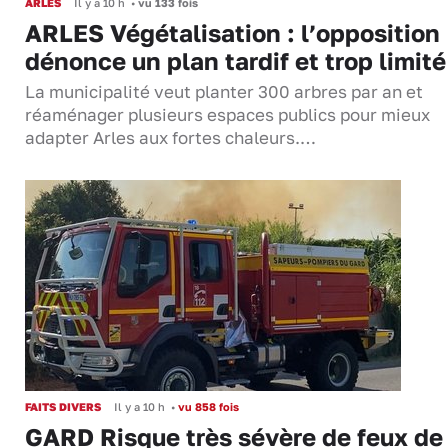
ARLES
Il y a 10 h
•
vu 133 fois
ARLES Végétalisation : l’opposition
dénonce un plan tardif et trop limité
La municipalité veut planter 300 arbres par an et
réaménager plusieurs espaces publics pour mieux
adapter Arles aux fortes chaleurs.…
FAITS DIVERS
Il y a 10 h
•
vu 858 fois
GARD Risque très sévère de feux de