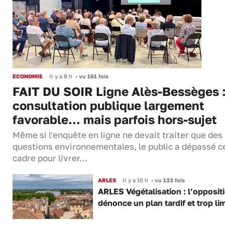
ECONOMIE
Il y a 8 h
•
vu 161 fois
FAIT DU SOIR Ligne Alès-Bessèges :
consultation publique largement
favorable... mais parfois hors-sujet
Même si l'enquête en ligne ne devait traiter que des
questions environnementales, le public a dépassé c
cadre pour livrer…
ARLES
Il y a 10 h
•
vu 133 fois
ARLES Végétalisation : l’opposit
dénonce un plan tardif et trop lim