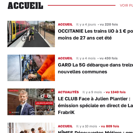
ACCUEIL
VOIR P
ACCUEIL
Il y a 4 jours
•
vu 220 fois
OCCITANIE Les trains liO à 1 € po
moins de 27 ans cet été
ACCUEIL
Il y a 4 mois
•
vu 430 fois
GARD La 5G débarque dans treiz
nouvelles communes
ACTUALITÉS
Il y a 9 mois
•
vu 1340 fois
LE CLUB Face à Julien Plantier :
émission spéciale en direct de La
FrabriK
ACCUEIL
Il y a 10 mois
•
vu 809 fois
NÎMES Découvertes Métiers : emp