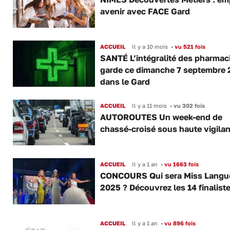
avenir avec FACE Gard
ACCUEIL
Il y a 10 mois
•
vu 521 fois
SANTÉ L’intégralité des pharmac
garde ce dimanche 7 septembre
dans le Gard
ACCUEIL
Il y a 11 mois
•
vu 302 fois
AUTOROUTES Un week-end de
chassé-croisé sous haute vigila
ACCUEIL
Il y a 1 an
•
vu 1663 fois
CONCOURS Qui sera Miss Langu
2025 ? Découvrez les 14 finalist
ACCUEIL
Il y a 1 an
•
vu 896 fois