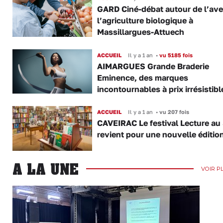
GARD Ciné-débat autour de l’ave
l’agriculture biologique à
Massillargues-Attuech
ACCUEIL
Il y a 1 an
•
vu 5185 fois
AIMARGUES Grande Braderie
Eminence, des marques
incontournables à prix irrésistibl
ACCUEIL
Il y a 1 an
•
vu 207 fois
CAVEIRAC Le festival Lecture au 
revient pour une nouvelle éditio
A LA UNE
VOIR P