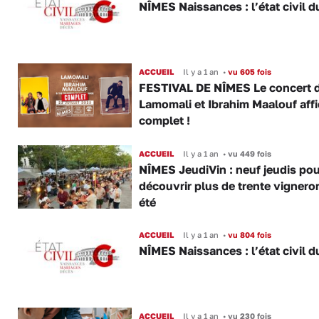
NÎMES Naissances : l’état civil d
ACCUEIL
Il y a 1 an
•
vu 605 fois
FESTIVAL DE NÎMES Le concert 
Lamomali et Ibrahim Maalouf aff
complet !
ACCUEIL
Il y a 1 an
•
vu 449 fois
NÎMES JeudiVin : neuf jeudis pou
découvrir plus de trente vignero
été
ACCUEIL
Il y a 1 an
•
vu 804 fois
NÎMES Naissances : l’état civil d
ACCUEIL
Il y a 1 an
•
vu 230 fois