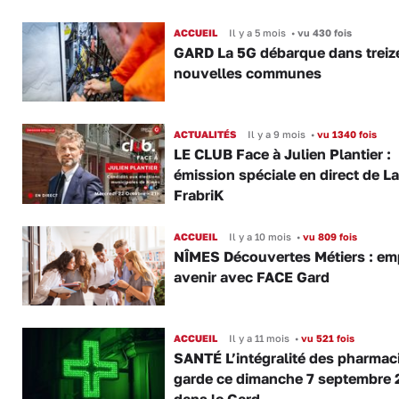
ACCUEIL
Il y a 5 mois
•
vu 430 fois
GARD La 5G débarque dans treiz
nouvelles communes
ACTUALITÉS
Il y a 9 mois
•
vu 1340 fois
LE CLUB Face à Julien Plantier :
émission spéciale en direct de La
FrabriK
ACCUEIL
Il y a 10 mois
•
vu 809 fois
NÎMES Découvertes Métiers : emp
avenir avec FACE Gard
ACCUEIL
Il y a 11 mois
•
vu 521 fois
SANTÉ L’intégralité des pharmac
garde ce dimanche 7 septembre