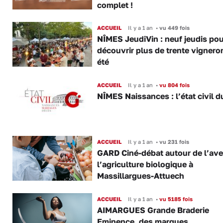
complet !
ACCUEIL
Il y a 1 an
•
vu 449 fois
NÎMES JeudiVin : neuf jeudis pou
découvrir plus de trente vignero
été
ACCUEIL
Il y a 1 an
•
vu 804 fois
NÎMES Naissances : l’état civil d
ACCUEIL
Il y a 1 an
•
vu 231 fois
GARD Ciné-débat autour de l’ave
l’agriculture biologique à
Massillargues-Attuech
ACCUEIL
Il y a 1 an
•
vu 5185 fois
AIMARGUES Grande Braderie
Eminence, des marques