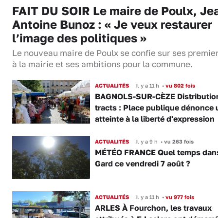
FAIT DU SOIR Le maire de Poulx, Je
Antoine Bunoz : « Je veux restaurer
l’image des politiques »
Le nouveau maire de Poulx se confie sur ses premie
à la mairie et ses ambitions pour la commune.
ACTUALITÉS
Il y a 11 h
•
vu 802 fois
BAGNOLS-SUR-CÈZE Distributio
tracts : Place publique dénonce 
atteinte à la liberté d'expression
ACTUALITÉS
Il y a 9 h
•
vu 263 fois
MÉTÉO FRANCE Quel temps dans
Gard ce vendredi 7 août ?
ACTUALITÉS
Il y a 11 h
•
vu 977 fois
ARLES À Fourchon, les travaux