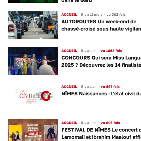
dans le Gard
ACCUEIL
Il y a 11 mois
•
vu 302 fois
AUTOROUTES Un week-end de
chassé-croisé sous haute vigila
ACCUEIL
Il y a 1 an
•
vu 1663 fois
CONCOURS Qui sera Miss Langu
2025 ? Découvrez les 14 finalist
ACCUEIL
Il y a 1 an
•
vu 897 fois
NÎMES Naissances : l’état civil d
ACCUEIL
Il y a 1 an
•
vu 605 fois
FESTIVAL DE NÎMES Le concert 
Lamomali et Ibrahim Maalouf aff