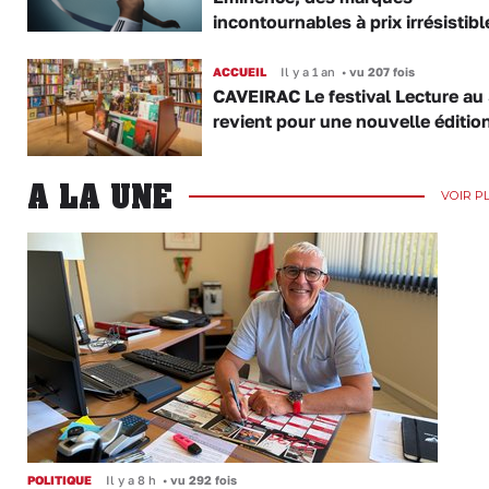
incontournables à prix irrésistibl
ACCUEIL
Il y a 1 an
•
vu 207 fois
CAVEIRAC Le festival Lecture au 
revient pour une nouvelle éditio
A LA UNE
VOIR P
POLITIQUE
Il y a 8 h
•
vu 292 fois