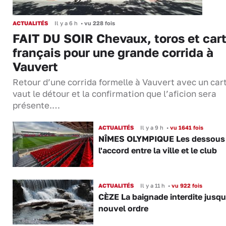
ACTUALITÉS
Il y a 6 h
•
vu 228 fois
FAIT DU SOIR Chevaux, toros et cart
français pour une grande corrida à
Vauvert
Retour d’une corrida formelle à Vauvert avec un cart
vaut le détour et la confirmation que l’aficion sera
présente.…
ACTUALITÉS
Il y a 9 h
•
vu 1641 fois
NÎMES OLYMPIQUE Les dessous
l'accord entre la ville et le club
ACTUALITÉS
Il y a 11 h
•
vu 922 fois
CÈZE La baignade interdite jusqu
nouvel ordre