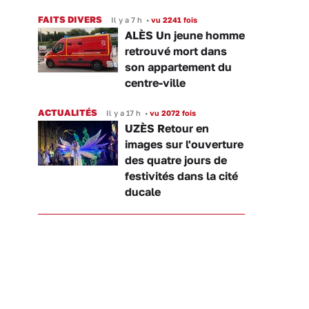
FAITS DIVERS
Il y a 7 h
•
vu 2241 fois
ALÈS Un jeune homme
retrouvé mort dans
son appartement du
centre-ville
ACTUALITÉS
Il y a 17 h
•
vu 2072 fois
UZÈS Retour en
images sur l'ouverture
des quatre jours de
festivités dans la cité
ducale