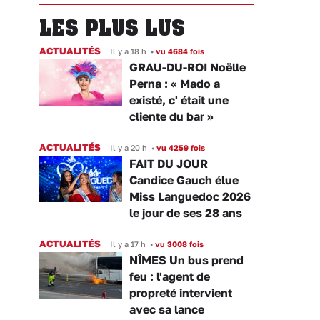
LES PLUS LUS
ACTUALITÉS
Il y a 18 h
•
vu 4684 fois
GRAU-DU-ROI Noëlle
Perna : « Mado a
existé, c' était une
cliente du bar »
ACTUALITÉS
Il y a 20 h
•
vu 4259 fois
FAIT DU JOUR
Candice Gauch élue
Miss Languedoc 2026
le jour de ses 28 ans
ACTUALITÉS
Il y a 17 h
•
vu 3008 fois
NÎMES Un bus prend
feu : l'agent de
propreté intervient
avec sa lance