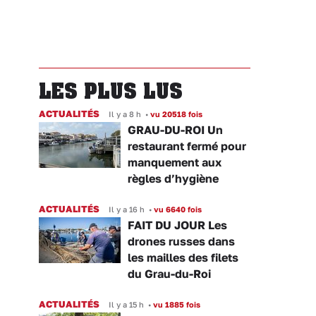
LES PLUS LUS
ACTUALITÉS
Il y a 8 h
•
vu 20518 fois
GRAU-DU-ROI Un
restaurant fermé pour
manquement aux
règles d’hygiène
ACTUALITÉS
Il y a 16 h
•
vu 6640 fois
FAIT DU JOUR Les
drones russes dans
les mailles des filets
du Grau-du-Roi
ACTUALITÉS
Il y a 15 h
•
vu 1885 fois