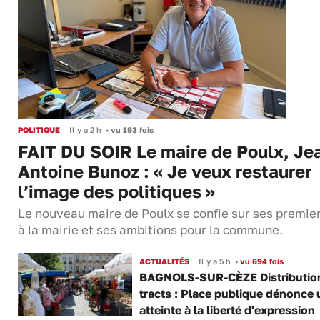
POLITIQUE
Il y a 2 h
•
vu 193 fois
FAIT DU SOIR Le maire de Poulx, Je
Antoine Bunoz : « Je veux restaurer
l’image des politiques »
Le nouveau maire de Poulx se confie sur ses premie
à la mairie et ses ambitions pour la commune.
ACTUALITÉS
Il y a 5 h
•
vu 694 fois
BAGNOLS-SUR-CÈZE Distributio
tracts : Place publique dénonce 
atteinte à la liberté d'expression