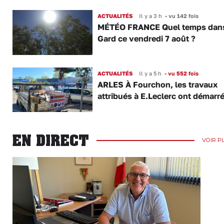
ACTUALITÉS
Il y a 3 h
•
vu 142 fois
MÉTÉO FRANCE Quel temps dans
Gard ce vendredi 7 août ?
ACTUALITÉS
Il y a 5 h
•
vu 552 fois
ARLES À Fourchon, les travaux
attribués à E.Leclerc ont démarr
EN DIRECT
VOIR P