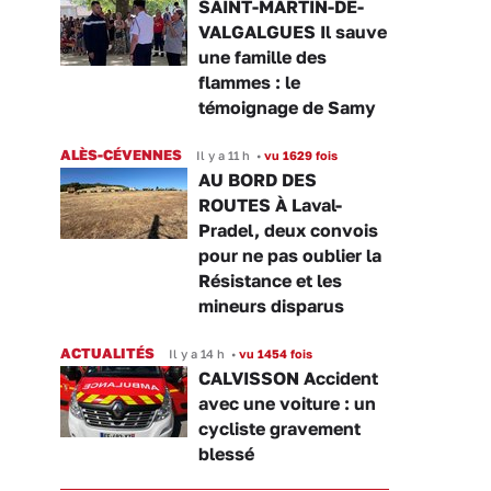
SAINT-MARTIN-DE-
VALGALGUES Il sauve
une famille des
flammes : le
témoignage de Samy
ALÈS-CÉVENNES
Il y a 11 h
•
vu 1629 fois
AU BORD DES
ROUTES À Laval-
Pradel, deux convois
pour ne pas oublier la
Résistance et les
mineurs disparus
ACTUALITÉS
Il y a 14 h
•
vu 1454 fois
CALVISSON Accident
avec une voiture : un
cycliste gravement
blessé