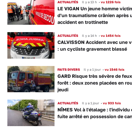
ACTUALITÉS
Il y a 13 h
•
vu 1226 fois
LE VIGAN Un jeune homme victi
d'un traumatisme crânien après 
accident en trottinette
ACTUALITÉS
Il y a 14 h
•
vu 1454 fois
CALVISSON Accident avec une v
: un cycliste gravement blessé
FAITS DIVERS
Il y a 1 jour
•
vu 1546 fois
GARD Risque très sévère de feux
forêt : deux zones placées en ro
jeudi
ACTUALITÉS
Il y a 1 jour
•
vu 933 fois
NÎMES Vol à l'étalage : l'individu
fuite arrêté en possession de ca