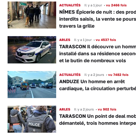
ACTUALITÉS
Il y a 1 jour
•
vu 2466 fois
NÎMES Épicerie de nuit : des pro
interdits saisis, la vente se pours
travers la grille
ARLES
Il y a 1 jour
•
vu 4537 fois
TARASCON Il découvre un hom
installé dans sa résidence secon
et le butin de nombreux vols
ACTUALITÉS
Il y a 2 jours
•
vu 7482 fois
ANDUZE Un homme en arrêt
cardiaque, la circulation perturb
ARLES
Il y a 2 jours
•
vu 902 fois
TARASCON Un point de deal mob
démantelé, trois hommes interpe