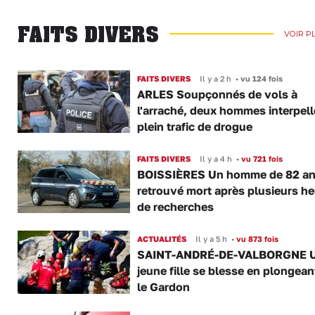
FAITS DIVERS
VOIR P
FAITS DIVERS
Il y a 2 h
•
vu 124 fois
ARLES Soupçonnés de vols à
l'arraché, deux hommes interpell
plein trafic de drogue
FAITS DIVERS
Il y a 4 h
•
vu 721 fois
BOISSIÈRES Un homme de 82 a
retrouvé mort après plusieurs h
de recherches
ACTUALITÉS
Il y a 5 h
•
vu 873 fois
SAINT-ANDRÉ-DE-VALBORGNE 
jeune fille se blesse en plongea
le Gardon