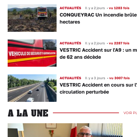
ACTUALITÉS
Il y a 2 jours
•
vu 1283 fois
CONQUEYRAC Un incendie brûle
hectares
ACTUALITÉS
Il y a 2 jours
•
vu 2287 fois
VESTRIC Accident sur l'A9 : un 
de 62 ans décède
ACTUALITÉS
Il y a 3 jours
•
vu 3007 fois
VESTRIC Accident en cours sur l'
circulation perturbée
A LA UNE
VOIR P