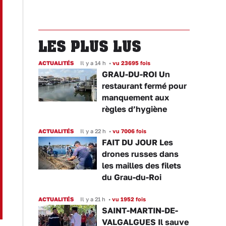
LES PLUS LUS
ACTUALITÉS
Il y a 14 h
•
vu 23695 fois
GRAU-DU-ROI Un
restaurant fermé pour
manquement aux
règles d’hygiène
ACTUALITÉS
Il y a 22 h
•
vu 7006 fois
FAIT DU JOUR Les
drones russes dans
les mailles des filets
du Grau-du-Roi
ACTUALITÉS
Il y a 21 h
•
vu 1952 fois
SAINT-MARTIN-DE-
VALGALGUES Il sauve