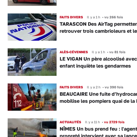
FAITS DIVERS
Il y a 1 h
•
vu 266 fois
TARASCON Des AirTag permetten
retrouver trois cambrioleurs et le
ALÈS-CÉVENNES
Il y a 1 h
•
vu 81 fois
LE VIGAN Un père alcoolisé ave
enfant inquiète les gendarmes
FAITS DIVERS
Il y a 2 h
•
vu 390 fois
BEAUCAIRE Une fuite d’hydroca
mobilise les pompiers quai de la 
ACTUALITÉS
Il y a 11 h
•
vu 2729 fois
NÎMES Un bus prend feu : l'agent
propreté intervient avec sa lance