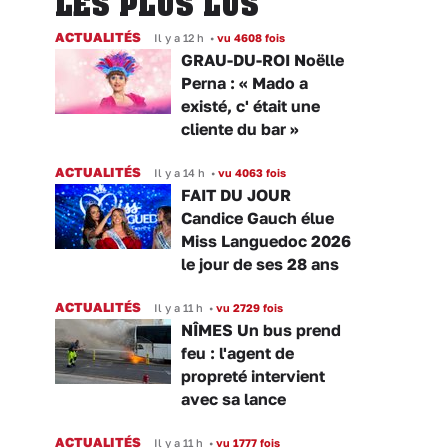
LES PLUS LUS
ACTUALITÉS
Il y a 12 h
•
vu 4608 fois
GRAU-DU-ROI Noëlle
Perna : « Mado a
existé, c' était une
cliente du bar »
ACTUALITÉS
Il y a 14 h
•
vu 4063 fois
FAIT DU JOUR
Candice Gauch élue
Miss Languedoc 2026
le jour de ses 28 ans
ACTUALITÉS
Il y a 11 h
•
vu 2729 fois
NÎMES Un bus prend
feu : l'agent de
propreté intervient
avec sa lance
ACTUALITÉS
Il y a 11 h
•
vu 1777 fois