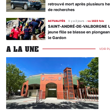
retrouvé mort après plusieurs h
de recherches
ACTUALITÉS
Il y a 2 jours
•
vu 1623 fois
SAINT-ANDRÉ-DE-VALBORGNE 
jeune fille se blesse en plongea
le Gardon
A LA UNE
VOIR P