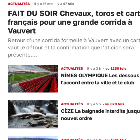
ACTUALITÉS
Il y a 15 min
•
vu 47 fois
FAIT DU SOIR Chevaux, toros et cart
français pour une grande corrida à
Vauvert
Retour d’une corrida formelle à Vauvert avec un cart
vaut le détour et la confirmation que l’aficion sera
présente.…
ACTUALITÉS
Il y a 3 h
•
vu 1250 fois
NÎMES OLYMPIQUE Les dessous
l'accord entre la ville et le club
ACTUALITÉS
Il y a 5 h
•
vu 628 fois
CÈZE La baignade interdite jusqu
nouvel ordre
ACTUALITÉS
Il y a 6 h
•
vu 1345 fois