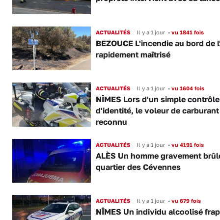
ACTUALITÉS
Il y a 1 jour
•
vu 1841 fois
BEZOUCE L'incendie au bord de l
rapidement maîtrisé
ACTUALITÉS
Il y a 1 jour
•
vu 1604 fois
NÎMES Lors d'un simple contrôle
d'identité, le voleur de carburant
reconnu
ACTUALITÉS
Il y a 1 jour
•
vu 4191 fois
ALÈS Un homme gravement brûl
quartier des Cévennes
ACTUALITÉS
Il y a 1 jour
•
vu 679 fois
NÎMES Un individu alcoolisé fra