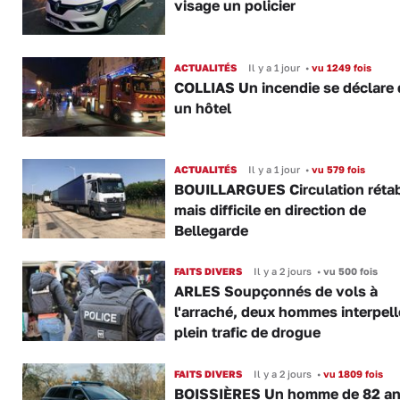
visage un policier
ACTUALITÉS
Il y a 1 jour
•
vu 1249 fois
COLLIAS Un incendie se déclare
un hôtel
ACTUALITÉS
Il y a 1 jour
•
vu 579 fois
BOUILLARGUES Circulation rétab
mais difficile en direction de
Bellegarde
FAITS DIVERS
Il y a 2 jours
•
vu 500 fois
ARLES Soupçonnés de vols à
l'arraché, deux hommes interpell
plein trafic de drogue
FAITS DIVERS
Il y a 2 jours
•
vu 1809 fois
BOISSIÈRES Un homme de 82 a