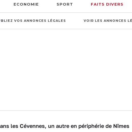
ECONOMIE
SPORT
FAITS DIVERS
UBLIEZ VOS ANNONCES LÉGALES
VOIR LES ANNONCES L
FAITS DIVERS
IÉ IL Y A 2 MOIS - MISE À JOUR LE 25.05.2026 -
B.DLC
-
1 MIN
- VU 3683
ans les Cévennes, un autre en périphérie de Nîmes