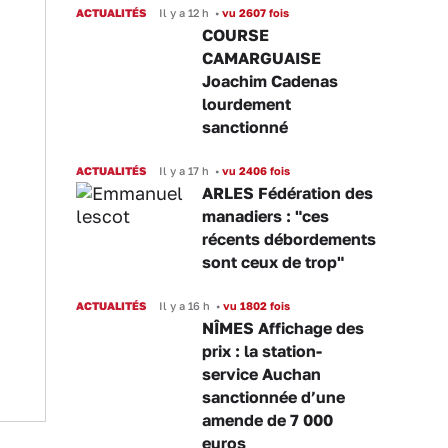
ACTUALITÉS
Il y a 12 h
•
vu 2607 fois
COURSE
CAMARGUAISE
Joachim Cadenas
lourdement
sanctionné
ACTUALITÉS
Il y a 17 h
•
vu 2406 fois
ARLES Fédération des
manadiers : "ces
récents débordements
sont ceux de trop"
ACTUALITÉS
Il y a 16 h
•
vu 1802 fois
NÎMES Affichage des
prix : la station-
service Auchan
sanctionnée d’une
amende de 7 000
euros