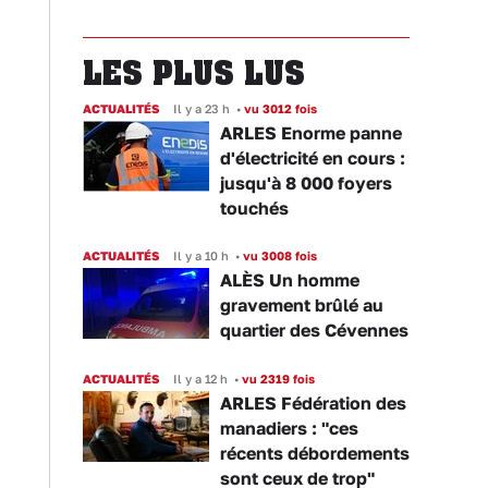
LES PLUS LUS
ACTUALITÉS
Il y a 23 h
•
vu 3012 fois
ARLES Enorme panne
d'électricité en cours :
jusqu'à 8 000 foyers
touchés
ACTUALITÉS
Il y a 10 h
•
vu 3008 fois
ALÈS Un homme
gravement brûlé au
quartier des Cévennes
ACTUALITÉS
Il y a 12 h
•
vu 2319 fois
ARLES Fédération des
manadiers : "ces
récents débordements
sont ceux de trop"