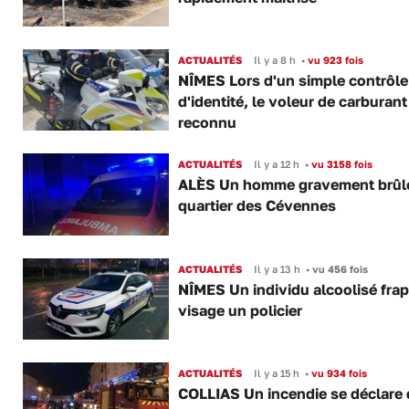
ACTUALITÉS
Il y a 8 h
•
vu 923 fois
NÎMES Lors d'un simple contrôle
d'identité, le voleur de carburant
reconnu
ACTUALITÉS
Il y a 12 h
•
vu 3158 fois
ALÈS Un homme gravement brûl
quartier des Cévennes
ACTUALITÉS
Il y a 13 h
•
vu 456 fois
NÎMES Un individu alcoolisé fra
visage un policier
ACTUALITÉS
Il y a 15 h
•
vu 934 fois
COLLIAS Un incendie se déclare