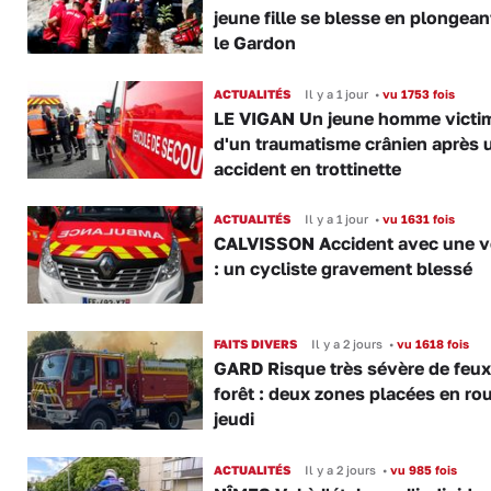
jeune fille se blesse en plongea
le Gardon
ACTUALITÉS
Il y a 1 jour
•
vu 1753 fois
LE VIGAN Un jeune homme victi
d'un traumatisme crânien après 
accident en trottinette
ACTUALITÉS
Il y a 1 jour
•
vu 1631 fois
CALVISSON Accident avec une v
: un cycliste gravement blessé
FAITS DIVERS
Il y a 2 jours
•
vu 1618 fois
GARD Risque très sévère de feux
forêt : deux zones placées en ro
jeudi
ACTUALITÉS
Il y a 2 jours
•
vu 985 fois