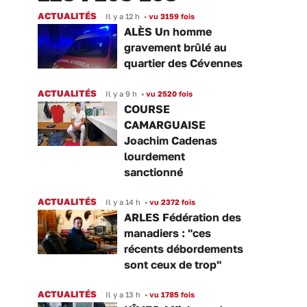
ACTUALITÉS
Il y a 12 h
•
vu 3159 fois
ALÈS Un homme
gravement brûlé au
quartier des Cévennes
ACTUALITÉS
Il y a 9 h
•
vu 2520 fois
COURSE
CAMARGUAISE
Joachim Cadenas
lourdement
sanctionné
ACTUALITÉS
Il y a 14 h
•
vu 2372 fois
ARLES Fédération des
manadiers : "ces
récents débordements
sont ceux de trop"
ACTUALITÉS
Il y a 13 h
•
vu 1785 fois