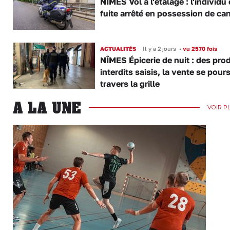
NÎMES Vol à l'étalage : l'individu
fuite arrêté en possession de ca
ACTUALITÉS
Il y a 2 jours
•
vu 2570 fois
NÎMES Épicerie de nuit : des pro
interdits saisis, la vente se pours
travers la grille
A LA UNE
VOIR P