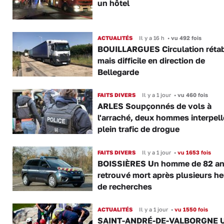
un hôtel
ACTUALITÉS
Il y a 16 h
•
vu 492 fois
BOUILLARGUES Circulation rétab
mais difficile en direction de
Bellegarde
FAITS DIVERS
Il y a 1 jour
•
vu 460 fois
ARLES Soupçonnés de vols à
l'arraché, deux hommes interpell
plein trafic de drogue
FAITS DIVERS
Il y a 1 jour
•
vu 1653 fois
BOISSIÈRES Un homme de 82 a
retrouvé mort après plusieurs h
de recherches
ACTUALITÉS
Il y a 1 jour
•
vu 1550 fois
SAINT-ANDRÉ-DE-VALBORGNE 