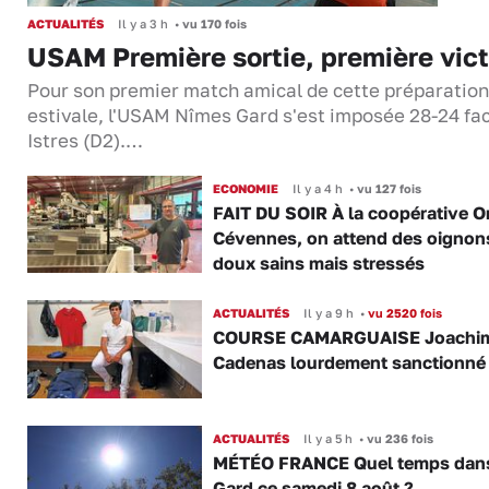
ACTUALITÉS
Il y a 3 h
•
vu 170 fois
USAM Première sortie, première vict
Pour son premier match amical de cette préparation
estivale, l'USAM Nîmes Gard s'est imposée 28-24 fa
Istres (D2).…
ECONOMIE
Il y a 4 h
•
vu 127 fois
FAIT DU SOIR À la coopérative O
Cévennes, on attend des oignon
doux sains mais stressés
ACTUALITÉS
Il y a 9 h
•
vu 2520 fois
COURSE CAMARGUAISE Joachi
Cadenas lourdement sanctionné
ACTUALITÉS
Il y a 5 h
•
vu 236 fois
MÉTÉO FRANCE Quel temps dans
Gard ce samedi 8 août ?