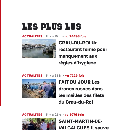
LES PLUS LUS
ACTUALITÉS
Il y a 15 h
•
vu 24486 fois
GRAU-DU-ROI Un
restaurant fermé pour
manquement aux
règles d’hygiène
ACTUALITÉS
Il y a 23 h
•
vu 7225 fois
FAIT DU JOUR Les
drones russes dans
les mailles des filets
du Grau-du-Roi
ACTUALITÉS
Il y a 22 h
•
vu 1976 fois
SAINT-MARTIN-DE-
VALGALGUES Il sauve