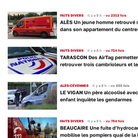
FAITS DIVERS
Il y a 8 h
•
vu 2313 fois
ALÈS Un jeune homme retrouvé 
dans son appartement du centre-
FAITS DIVERS
Il y a 8 h
•
vu 724 fois
TARASCON Des AirTag permetten
retrouver trois cambrioleurs et le
ALÈS-CÉVENNES
Il y a 8 h
•
vu 203 fois
LE VIGAN Un père alcoolisé ave
enfant inquiète les gendarmes
FAITS DIVERS
Il y a 9 h
•
vu 754 fois
BEAUCAIRE Une fuite d’hydroca
mobilise les pompiers quai de la 