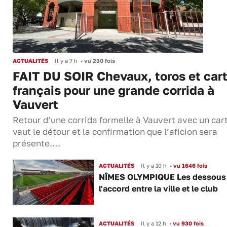
ACTUALITÉS
Il y a 7 h
•
vu 230 fois
FAIT DU SOIR Chevaux, toros et cart
français pour une grande corrida à
Vauvert
Retour d’une corrida formelle à Vauvert avec un cart
vaut le détour et la confirmation que l’aficion sera
présente.…
ACTUALITÉS
Il y a 10 h
•
vu 1646 fois
NÎMES OLYMPIQUE Les dessous
l'accord entre la ville et le club
ACTUALITÉS
Il y a 12 h
•
vu 930 fois