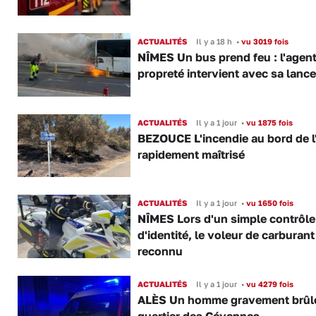
ACTUALITÉS
Il y a 18 h
•
vu 3019 fois
NÎMES Un bus prend feu : l'agent
propreté intervient avec sa lance
ACTUALITÉS
Il y a 1 jour
•
vu 1875 fois
BEZOUCE L'incendie au bord de l
rapidement maîtrisé
ACTUALITÉS
Il y a 1 jour
•
vu 1650 fois
NÎMES Lors d'un simple contrôle
d'identité, le voleur de carburant
reconnu
ACTUALITÉS
Il y a 1 jour
•
vu 4279 fois
ALÈS Un homme gravement brûl
quartier des Cévennes