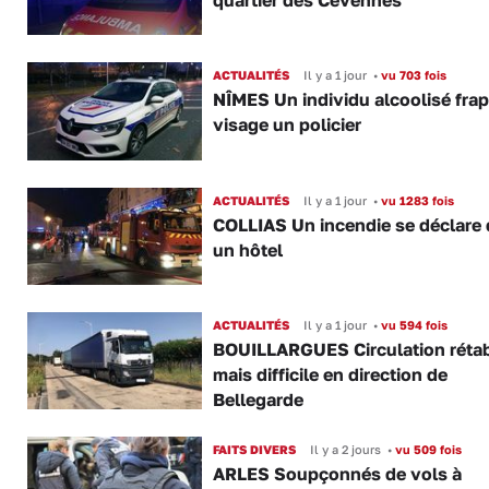
ACTUALITÉS
Il y a 1 jour
•
vu 703 fois
NÎMES Un individu alcoolisé fra
visage un policier
ACTUALITÉS
Il y a 1 jour
•
vu 1283 fois
COLLIAS Un incendie se déclare
un hôtel
ACTUALITÉS
Il y a 1 jour
•
vu 594 fois
BOUILLARGUES Circulation rétab
mais difficile en direction de
Bellegarde
FAITS DIVERS
Il y a 2 jours
•
vu 509 fois
ARLES Soupçonnés de vols à