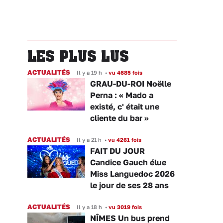
LES PLUS LUS
ACTUALITÉS
Il y a 19 h
•
vu 4685 fois
GRAU-DU-ROI Noëlle
Perna : « Mado a
existé, c' était une
cliente du bar »
ACTUALITÉS
Il y a 21 h
•
vu 4261 fois
FAIT DU JOUR
Candice Gauch élue
Miss Languedoc 2026
le jour de ses 28 ans
ACTUALITÉS
Il y a 18 h
•
vu 3019 fois
NÎMES Un bus prend