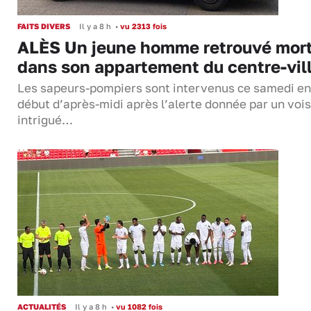
FAITS DIVERS
Il y a 8 h
•
vu 2313 fois
ALÈS Un jeune homme retrouvé mor
dans son appartement du centre-vil
Les sapeurs-pompiers sont intervenus ce samedi en
début d’après-midi après l’alerte donnée par un vois
intrigué…
ACTUALITÉS
Il y a 8 h
•
vu 1082 fois