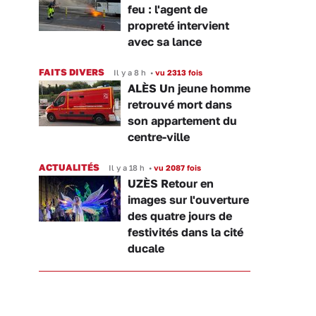
feu : l'agent de
propreté intervient
avec sa lance
FAITS DIVERS
Il y a 8 h
•
vu 2313 fois
ALÈS Un jeune homme
retrouvé mort dans
son appartement du
centre-ville
ACTUALITÉS
Il y a 18 h
•
vu 2087 fois
UZÈS Retour en
images sur l'ouverture
des quatre jours de
festivités dans la cité
ducale