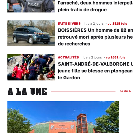
l'arraché, deux hommes interpell
plein trafic de drogue
FAITS DIVERS
Il y a 2 jours
•
vu 1818 fois
BOISSIÈRES Un homme de 82 a
retrouvé mort après plusieurs h
de recherches
ACTUALITÉS
Il y a 2 jours
•
vu 1631 fois
SAINT-ANDRÉ-DE-VALBORGNE 
jeune fille se blesse en plongea
le Gardon
A LA UNE
VOIR P