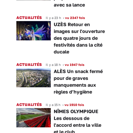
avec sa lance
ACTUALITÉS
Il y a 23 h
•
vu 2347 fois
UZÈS Retour en
images sur l'ouverture
des quatre jours de
festivités dans la cité
ducale
ACTUALITÉS
Il y a 18 h
•
vu 1947 fois
ALÈS Un snack fermé
pour de graves
manquements aux
règles d’hygiène
ACTUALITÉS
Il y a 15 h
•
vu 1910 fois
NÎMES OLYMPIQUE
Les dessous de
l'accord entre la ville
et le club