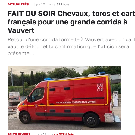
ACTUALITÉS
Il y a 12 h
•
vu 317 fois
FAIT DU SOIR Chevaux, toros et cart
français pour une grande corrida à
Vauvert
Retour d’une corrida formelle à Vauvert avec un cart
vaut le détour et la confirmation que l’aficion sera
présente.…
FAITS DIVERS
Il y a 13 h
•
vu 3784 fois