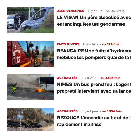
ALÈS-CÉVENNES
Il y a 13 h
•
vu 426 fois
LE VIGAN Un père alcoolisé ave
enfant inquiète les gendarmes
FAITS DIVERS
Il y a 14 h
•
vu 914 fois
BEAUCAIRE Une fuite d’hydroca
mobilise les pompiers quai de la 
ACTUALITÉS
Il y a 23 h
•
vu 3296 fois
NÎMES Un bus prend feu : l'agent
propreté intervient avec sa lance
ACTUALITÉS
Il y a 1 jour
•
vu 1894 fois
BEZOUCE L'incendie au bord de l
rapidement maîtrisé