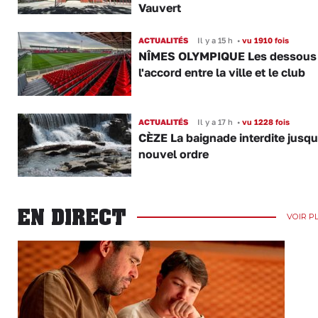
Vauvert
ACTUALITÉS
Il y a 15 h
•
vu 1910 fois
NÎMES OLYMPIQUE Les dessous
l'accord entre la ville et le club
ACTUALITÉS
Il y a 17 h
•
vu 1228 fois
CÈZE La baignade interdite jusqu
nouvel ordre
EN DIRECT
VOIR P