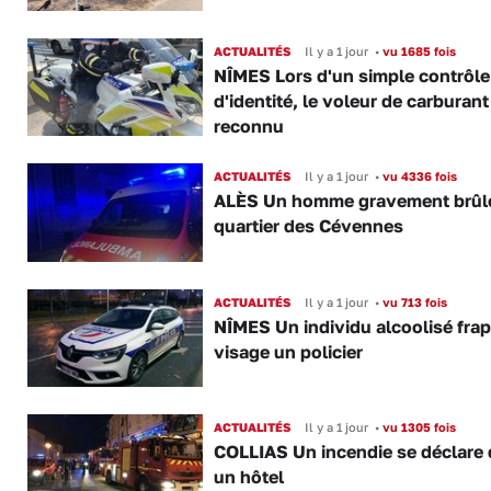
ACTUALITÉS
Il y a 1 jour
•
vu 1685 fois
NÎMES Lors d'un simple contrôle
d'identité, le voleur de carburant
reconnu
ACTUALITÉS
Il y a 1 jour
•
vu 4336 fois
ALÈS Un homme gravement brûl
quartier des Cévennes
ACTUALITÉS
Il y a 1 jour
•
vu 713 fois
NÎMES Un individu alcoolisé fra
visage un policier
ACTUALITÉS
Il y a 1 jour
•
vu 1305 fois
COLLIAS Un incendie se déclare
un hôtel