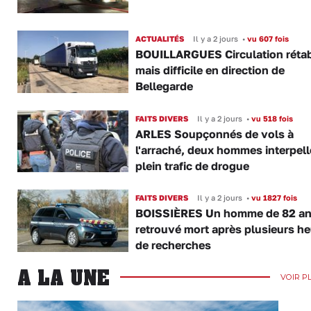
ACTUALITÉS
Il y a 2 jours
•
vu 607 fois
BOUILLARGUES Circulation rétab
mais difficile en direction de
Bellegarde
FAITS DIVERS
Il y a 2 jours
•
vu 518 fois
ARLES Soupçonnés de vols à
l'arraché, deux hommes interpell
plein trafic de drogue
FAITS DIVERS
Il y a 2 jours
•
vu 1827 fois
BOISSIÈRES Un homme de 82 a
retrouvé mort après plusieurs h
de recherches
A LA UNE
VOIR P