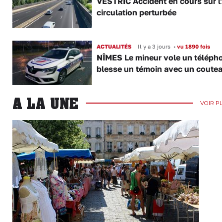
VESTRIC Accident en cours sur l'
circulation perturbée
ACTUALITÉS
Il y a 3 jours
•
vu 1890 fois
NÎMES Le mineur vole un télépho
blesse un témoin avec un coute
A LA UNE
VOIR P