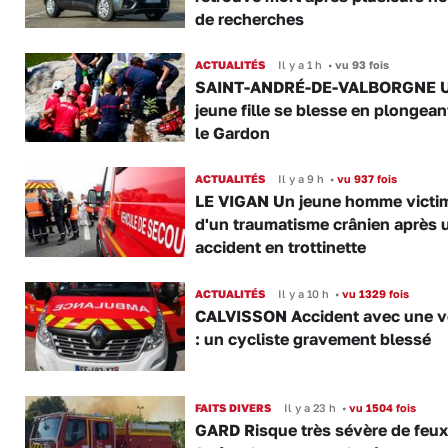
de recherches
ACTUALITÉS
Il y a 1 h
•
vu 93 fois
SAINT-ANDRÉ-DE-VALBORGNE 
jeune fille se blesse en plongea
le Gardon
ACTUALITÉS
Il y a 9 h
•
vu 937 fois
LE VIGAN Un jeune homme victi
d'un traumatisme crânien après 
accident en trottinette
ACTUALITÉS
Il y a 10 h
•
vu 1329 fois
CALVISSON Accident avec une v
: un cycliste gravement blessé
FAITS DIVERS
Il y a 23 h
•
vu 1504 fois
GARD Risque très sévère de feux