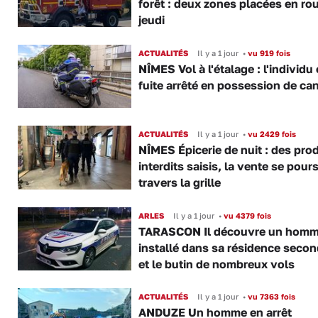
forêt : deux zones placées en ro
jeudi
ACTUALITÉS
Il y a 1 jour
•
vu 919 fois
NÎMES Vol à l'étalage : l'individu
fuite arrêté en possession de ca
ACTUALITÉS
Il y a 1 jour
•
vu 2429 fois
NÎMES Épicerie de nuit : des pro
interdits saisis, la vente se pours
travers la grille
ARLES
Il y a 1 jour
•
vu 4379 fois
TARASCON Il découvre un hom
installé dans sa résidence secon
et le butin de nombreux vols
ACTUALITÉS
Il y a 1 jour
•
vu 7363 fois
ANDUZE Un homme en arrêt