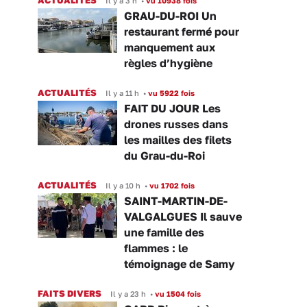
Il y a 3 h
•
vu 10938 fois
GRAU-DU-ROI Un
restaurant fermé pour
manquement aux
règles d’hygiène
ACTUALITÉS
Il y a 11 h
•
vu 5922 fois
FAIT DU JOUR Les
drones russes dans
les mailles des filets
du Grau-du-Roi
ACTUALITÉS
Il y a 10 h
•
vu 1702 fois
SAINT-MARTIN-DE-
VALGALGUES Il sauve
une famille des
flammes : le
témoignage de Samy
FAITS DIVERS
Il y a 23 h
•
vu 1504 fois