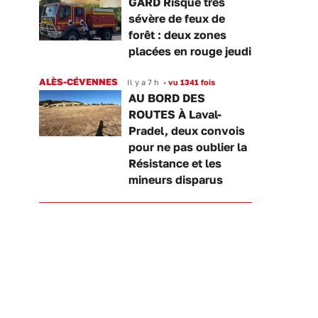
GARD Risque très
sévère de feux de
forêt : deux zones
placées en rouge jeudi
ALÈS-CÉVENNES
Il y a 7 h
•
vu 1341 fois
AU BORD DES
ROUTES À Laval-
Pradel, deux convois
pour ne pas oublier la
Résistance et les
mineurs disparus