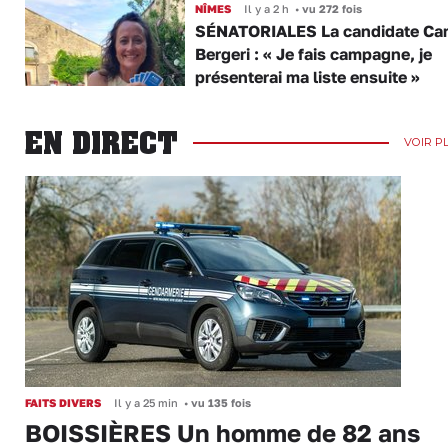
NÎMES
Il y a 2 h
•
vu 272 fois
SÉNATORIALES La candidate Car
Bergeri : « Je fais campagne, je
présenterai ma liste ensuite »
EN DIRECT
VOIR P
FAITS DIVERS
Il y a 25 min
•
vu 135 fois
BOISSIÈRES Un homme de 82 ans