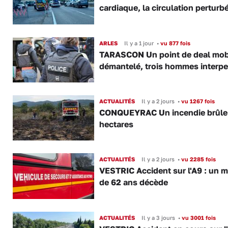
cardiaque, la circulation perturb
ARLES
Il y a 1 jour
•
vu 877 fois
TARASCON Un point de deal mob
démantelé, trois hommes interpe
ACTUALITÉS
Il y a 2 jours
•
vu 1267 fois
CONQUEYRAC Un incendie brûle
hectares
ACTUALITÉS
Il y a 2 jours
•
vu 2285 fois
VESTRIC Accident sur l'A9 : un 
de 62 ans décède
ACTUALITÉS
Il y a 3 jours
•
vu 3001 fois