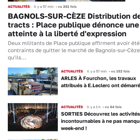
ACTUALITÉS
Il y a 57 min
•
vu 261 fois
BAGNOLS-SUR-CÈZE Distribution d
tracts : Place publique dénonce une
atteinte à la liberté d'expression
Deux militants de Place publique affirment avoir été
contraints de quitter le marché de Bagnols-sur-Cèze
qu'ils…
ACTUALITÉS
Il y a 57 min
•
vu 152 fois
ARLES À Fourchon, les travaux
attribués à E.Leclerc ont démarr
ACTUALITÉS
Il y a 1 h
•
vu 64 fois
SORTIES Découvrez les activités
incontournables à ne pas manqu
week-end !