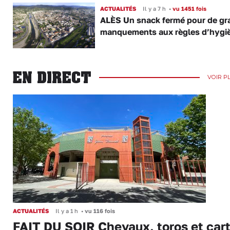
ACTUALITÉS
Il y a 7 h
•
vu 1451 fois
ALÈS Un snack fermé pour de gr
manquements aux règles d’hygi
EN DIRECT
VOIR P
ACTUALITÉS
Il y a 1 h
•
vu 116 fois
FAIT DU SOIR Chevaux, toros et cart