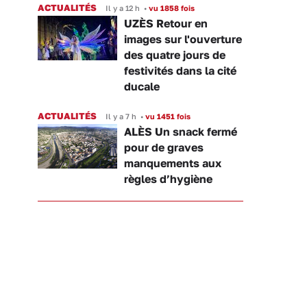
ACTUALITÉS
Il y a 12 h
•
vu 1858 fois
UZÈS Retour en
images sur l'ouverture
des quatre jours de
festivités dans la cité
ducale
ACTUALITÉS
Il y a 7 h
•
vu 1451 fois
ALÈS Un snack fermé
pour de graves
manquements aux
règles d’hygiène