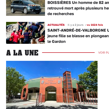
BOISSIÈRES Un homme de 82 a
retrouvé mort après plusieurs h
de recherches
ACTUALITÉS
Il y a 2 jours
•
vu 1624 fois
SAINT-ANDRÉ-DE-VALBORGNE 
jeune fille se blesse en plongea
le Gardon
A LA UNE
VOIR P