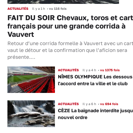
ACTUALITÉS
Il y a 1 h
•
vu 116 fois
FAIT DU SOIR Chevaux, toros et cart
français pour une grande corrida à
Vauvert
Retour d’une corrida formelle à Vauvert avec un cart
vaut le détour et la confirmation que l’aficion sera
présente.…
ACTUALITÉS
Il y a 4 h
•
vu 1375 fois
NÎMES OLYMPIQUE Les dessous
l'accord entre la ville et le club
ACTUALITÉS
Il y a 6 h
•
vu 694 fois
CÈZE La baignade interdite jusqu
nouvel ordre