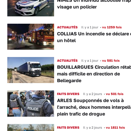
NÎMES Un individu alcoolisé fra
visage un policier
ACTUALITÉS
Il y a 1 jour
•
vu 1259 fois
COLLIAS Un incendie se déclare
un hôtel
ACTUALITÉS
Il y a 1 jour
•
vu 581 fois
BOUILLARGUES Circulation rétab
mais difficile en direction de
Bellegarde
FAITS DIVERS
Il y a 2 jours
•
vu 501 fois
ARLES Soupçonnés de vols à
l'arraché, deux hommes interpell
plein trafic de drogue
FAITS DIVERS
Il y a 2 jours
•
vu 1811 fois