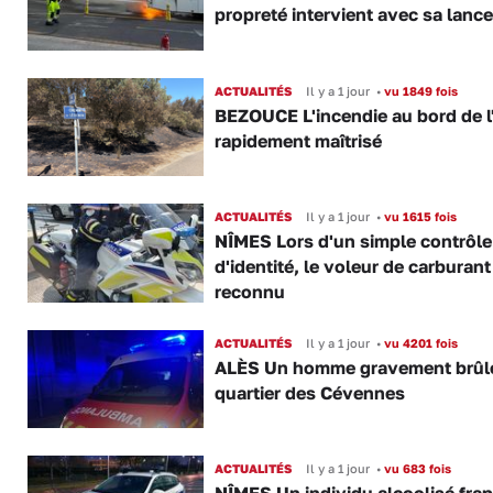
propreté intervient avec sa lance
ACTUALITÉS
Il y a 1 jour
•
vu 1849 fois
BEZOUCE L'incendie au bord de l
rapidement maîtrisé
ACTUALITÉS
Il y a 1 jour
•
vu 1615 fois
NÎMES Lors d'un simple contrôle
d'identité, le voleur de carburant
reconnu
ACTUALITÉS
Il y a 1 jour
•
vu 4201 fois
ALÈS Un homme gravement brûl
quartier des Cévennes
ACTUALITÉS
Il y a 1 jour
•
vu 683 fois