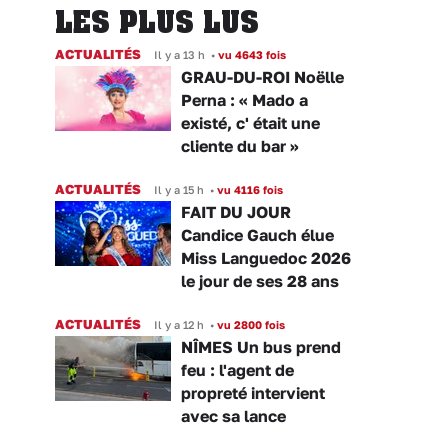
LES PLUS LUS
ACTUALITÉS
Il y a 13 h
•
vu 4643 fois
GRAU-DU-ROI Noëlle
Perna : « Mado a
existé, c' était une
cliente du bar »
ACTUALITÉS
Il y a 15 h
•
vu 4116 fois
FAIT DU JOUR
Candice Gauch élue
Miss Languedoc 2026
le jour de ses 28 ans
ACTUALITÉS
Il y a 12 h
•
vu 2800 fois
NÎMES Un bus prend
feu : l'agent de
propreté intervient
avec sa lance