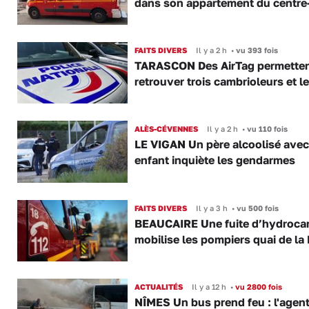
dans son appartement du centre-
FAITS DIVERS
Il y a 2 h
•
vu 393 fois
TARASCON Des AirTag permetten
retrouver trois cambrioleurs et le
ALÈS-CÉVENNES
Il y a 2 h
•
vu 110 fois
LE VIGAN Un père alcoolisé ave
enfant inquiète les gendarmes
FAITS DIVERS
Il y a 3 h
•
vu 500 fois
BEAUCAIRE Une fuite d’hydroca
mobilise les pompiers quai de la 
ACTUALITÉS
Il y a 12 h
•
vu 2800 fois
NÎMES Un bus prend feu : l'agent