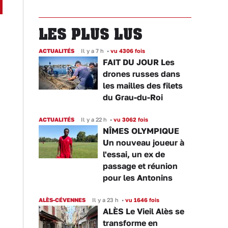
LES PLUS LUS
ACTUALITÉS
Il y a 7 h
•
vu 4306 fois
FAIT DU JOUR Les
drones russes dans
les mailles des filets
du Grau-du-Roi
ACTUALITÉS
Il y a 22 h
•
vu 3062 fois
NÎMES OLYMPIQUE
Un nouveau joueur à
l'essai, un ex de
passage et réunion
pour les Antonins
ALÈS-CÉVENNES
Il y a 23 h
•
vu 1646 fois
ALÈS Le Vieil Alès se
transforme en