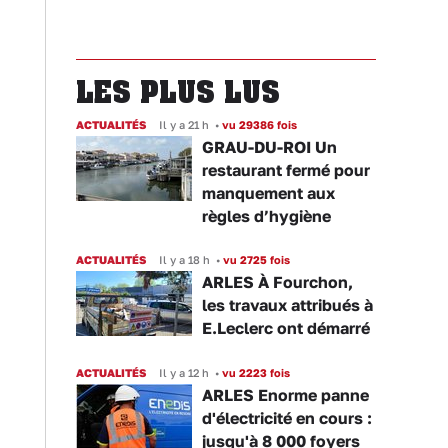
LES PLUS LUS
ACTUALITÉS
Il y a 21 h
•
vu 29386 fois
GRAU-DU-ROI Un
restaurant fermé pour
manquement aux
règles d’hygiène
ACTUALITÉS
Il y a 18 h
•
vu 2725 fois
ARLES À Fourchon,
les travaux attribués à
E.Leclerc ont démarré
ACTUALITÉS
Il y a 12 h
•
vu 2223 fois
ARLES Enorme panne
d'électricité en cours :
jusqu'à 8 000 foyers