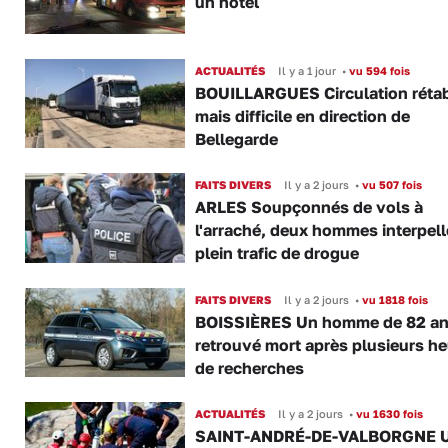
un hôtel
ACTUALITÉS
Il y a 1 jour
•
vu 594 fois
BOUILLARGUES Circulation rétab
mais difficile en direction de
Bellegarde
FAITS DIVERS
Il y a 2 jours
•
vu 507 fois
ARLES Soupçonnés de vols à
l'arraché, deux hommes interpell
plein trafic de drogue
FAITS DIVERS
Il y a 2 jours
•
vu 1818 fois
BOISSIÈRES Un homme de 82 a
retrouvé mort après plusieurs h
de recherches
ACTUALITÉS
Il y a 2 jours
•
vu 1630 fois
SAINT-ANDRÉ-DE-VALBORGNE 