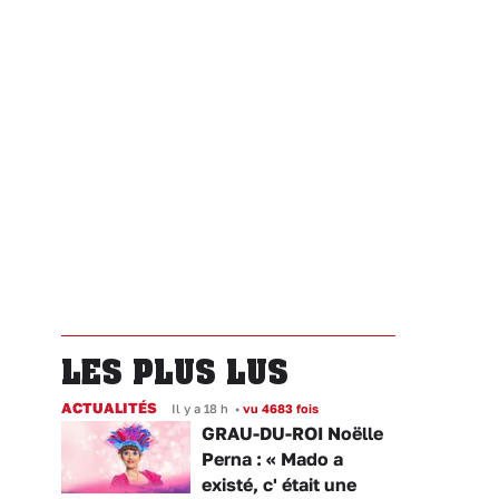
LES PLUS LUS
ACTUALITÉS
Il y a 18 h
•
vu 4683 fois
GRAU-DU-ROI Noëlle
Perna : « Mado a
existé, c' était une