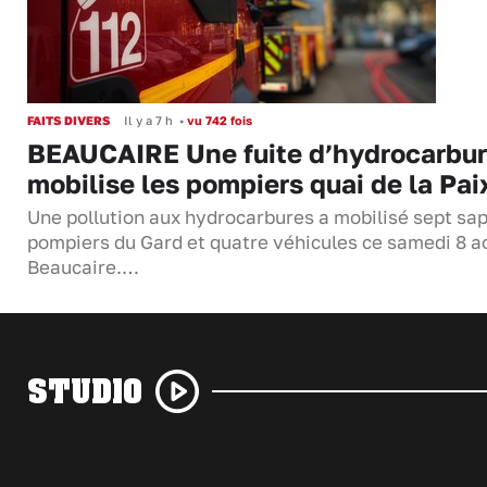
FAITS DIVERS
Il y a 7 h
•
vu 742 fois
BEAUCAIRE Une fuite d’hydrocarbu
mobilise les pompiers quai de la Pai
Une pollution aux hydrocarbures a mobilisé sept sa
pompiers du Gard et quatre véhicules ce samedi 8 a
Beaucaire.…
STUDIO