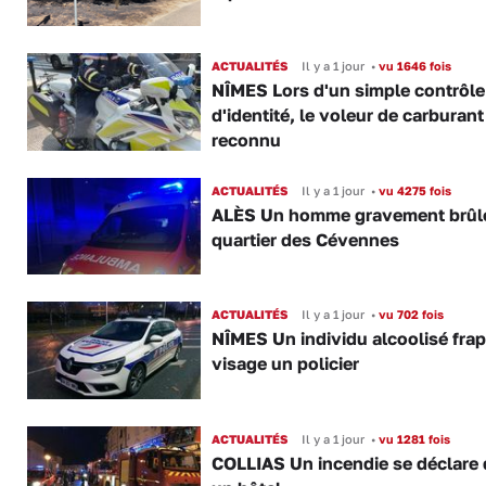
ACTUALITÉS
Il y a 1 jour
•
vu 1646 fois
NÎMES Lors d'un simple contrôle
d'identité, le voleur de carburant
reconnu
ACTUALITÉS
Il y a 1 jour
•
vu 4275 fois
ALÈS Un homme gravement brûl
quartier des Cévennes
ACTUALITÉS
Il y a 1 jour
•
vu 702 fois
NÎMES Un individu alcoolisé fra
visage un policier
ACTUALITÉS
Il y a 1 jour
•
vu 1281 fois
COLLIAS Un incendie se déclare