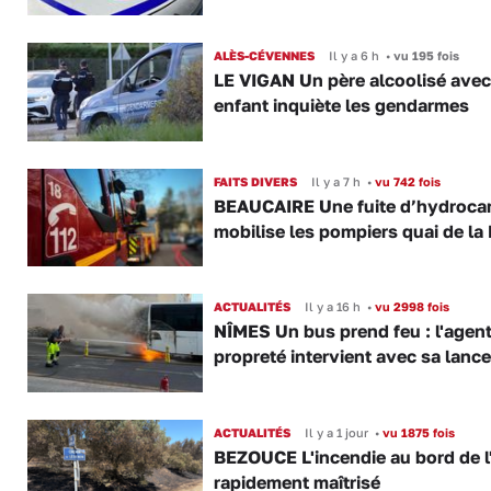
ALÈS-CÉVENNES
Il y a 6 h
•
vu 195 fois
LE VIGAN Un père alcoolisé ave
enfant inquiète les gendarmes
FAITS DIVERS
Il y a 7 h
•
vu 742 fois
BEAUCAIRE Une fuite d’hydroca
mobilise les pompiers quai de la 
ACTUALITÉS
Il y a 16 h
•
vu 2998 fois
NÎMES Un bus prend feu : l'agent
propreté intervient avec sa lance
ACTUALITÉS
Il y a 1 jour
•
vu 1875 fois
BEZOUCE L'incendie au bord de l
rapidement maîtrisé