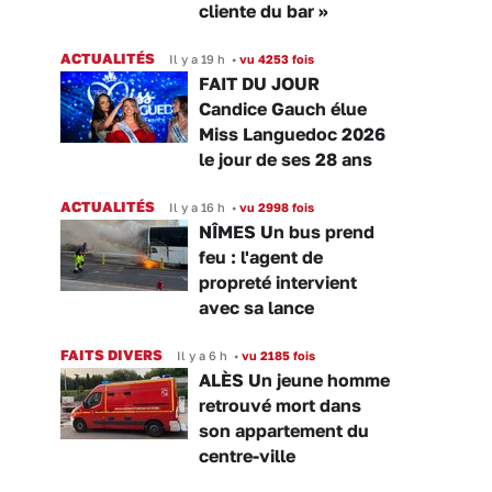
cliente du bar »
ACTUALITÉS
Il y a 19 h
•
vu 4253 fois
FAIT DU JOUR
Candice Gauch élue
Miss Languedoc 2026
le jour de ses 28 ans
ACTUALITÉS
Il y a 16 h
•
vu 2998 fois
NÎMES Un bus prend
feu : l'agent de
propreté intervient
avec sa lance
FAITS DIVERS
Il y a 6 h
•
vu 2185 fois
ALÈS Un jeune homme
retrouvé mort dans
son appartement du
centre-ville