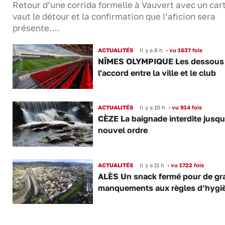
Retour d’une corrida formelle à Vauvert avec un cart
vaut le détour et la confirmation que l’aficion sera
présente.…
ACTUALITÉS
Il y a 8 h
•
vu 1637 fois
NÎMES OLYMPIQUE Les dessous
l'accord entre la ville et le club
ACTUALITÉS
Il y a 10 h
•
vu 914 fois
CÈZE La baignade interdite jusqu
nouvel ordre
ACTUALITÉS
Il y a 11 h
•
vu 1722 fois
ALÈS Un snack fermé pour de gr
manquements aux règles d’hygi