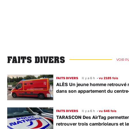
FAITS DIVERS
VOIR P
FAITS DIVERS
Il y a 6 h
•
vu 2185 fois
ALÈS Un jeune homme retrouvé 
dans son appartement du centre-
FAITS DIVERS
Il y a 6 h
•
vu 646 fois
TARASCON Des AirTag permetten
retrouver trois cambrioleurs et le