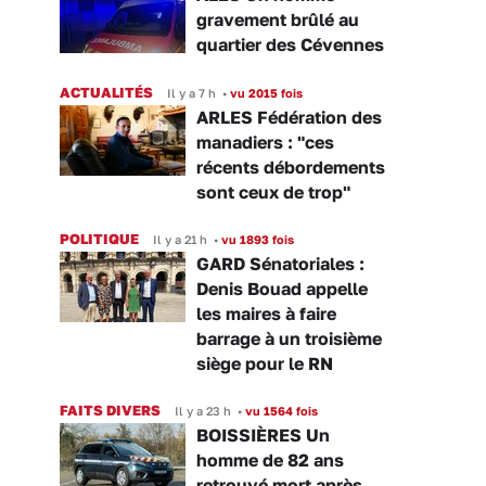
gravement brûlé au
quartier des Cévennes
ACTUALITÉS
Il y a 7 h
•
vu 2015 fois
ARLES Fédération des
manadiers : "ces
récents débordements
sont ceux de trop"
POLITIQUE
Il y a 21 h
•
vu 1893 fois
GARD Sénatoriales :
Denis Bouad appelle
les maires à faire
barrage à un troisième
siège pour le RN
FAITS DIVERS
Il y a 23 h
•
vu 1564 fois
BOISSIÈRES Un
homme de 82 ans
retrouvé mort après