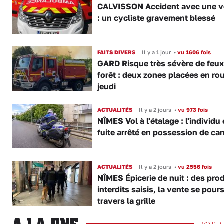
CALVISSON Accident avec une v
: un cycliste gravement blessé
FAITS DIVERS
Il y a 1 jour
•
vu 1606 fois
GARD Risque très sévère de feux
forêt : deux zones placées en ro
jeudi
ACTUALITÉS
Il y a 2 jours
•
vu 973 fois
NÎMES Vol à l'étalage : l'individu
fuite arrêté en possession de ca
ACTUALITÉS
Il y a 2 jours
•
vu 2556 fois
NÎMES Épicerie de nuit : des pro
interdits saisis, la vente se pours
travers la grille
VOIR P