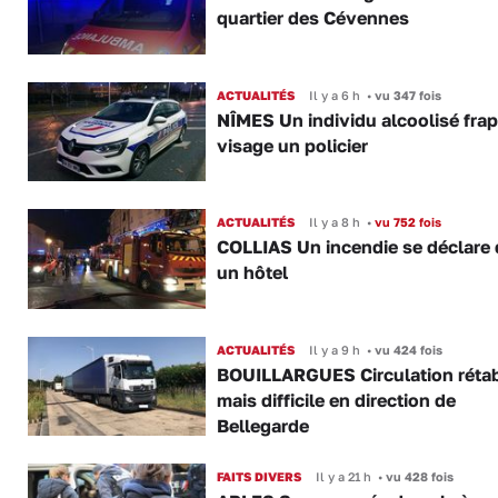
quartier des Cévennes
ACTUALITÉS
Il y a 6 h
•
vu 347 fois
NÎMES Un individu alcoolisé fra
visage un policier
ACTUALITÉS
Il y a 8 h
•
vu 752 fois
COLLIAS Un incendie se déclare
un hôtel
ACTUALITÉS
Il y a 9 h
•
vu 424 fois
BOUILLARGUES Circulation rétab
mais difficile en direction de
Bellegarde
FAITS DIVERS
Il y a 21 h
•
vu 428 fois