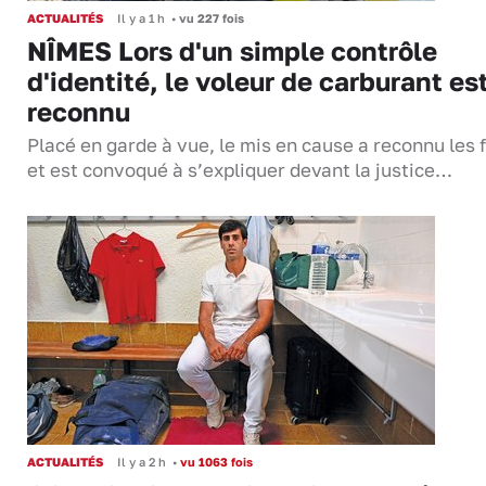
ACTUALITÉS
Il y a 1 h
•
vu 227 fois
NÎMES Lors d'un simple contrôle
d'identité, le voleur de carburant es
reconnu
Placé en garde à vue, le mis en cause a reconnu les f
et est convoqué à s’expliquer devant la justice…
ACTUALITÉS
Il y a 2 h
•
vu 1063 fois