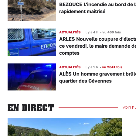
BEZOUCE L'incendie au bord de l
rapidement maîtrisé
ACTUALITÉS
Il y a 4 h
•
vu 400 fois
ARLES Nouvelle coupure d'électr
ce vendredi, le maire demande d
comptes
ACTUALITÉS
Il y a 5 h
•
vu 2041 fois
ALÈS Un homme gravement brûl
quartier des Cévennes
EN DIRECT
VOIR P