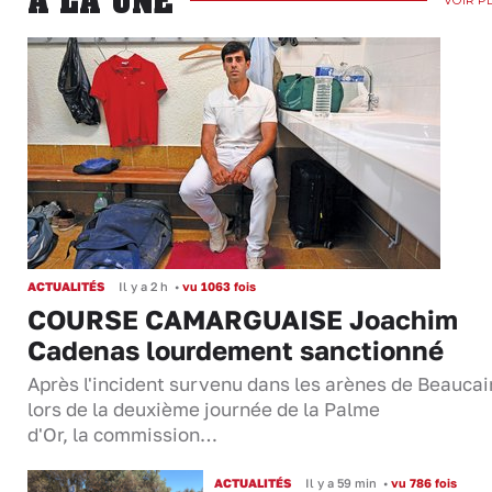
A LA UNE
ACTUALITÉS
Il y a 2 h
•
vu 1063 fois
COURSE CAMARGUAISE Joachim
Cadenas lourdement sanctionné
Après l'incident survenu dans les arènes de Beaucai
lors de la deuxième journée de la Palme
d'Or, la commission…
ACTUALITÉS
Il y a 59 min
•
vu 786 fois