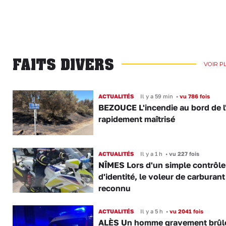
FAITS DIVERS
VOIR P
ACTUALITÉS
Il y a 59 min
•
vu 786 fois
BEZOUCE L'incendie au bord de l
rapidement maîtrisé
ACTUALITÉS
Il y a 1 h
•
vu 227 fois
NÎMES Lors d'un simple contrôle
d'identité, le voleur de carburant
reconnu
ACTUALITÉS
Il y a 5 h
•
vu 2041 fois
ALÈS Un homme gravement brûl