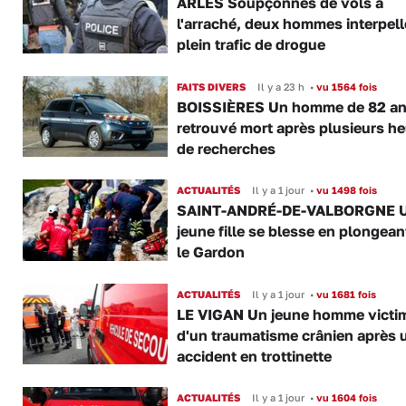
ARLES Soupçonnés de vols à
l'arraché, deux hommes interpell
plein trafic de drogue
FAITS DIVERS
Il y a 23 h
•
vu 1564 fois
BOISSIÈRES Un homme de 82 a
retrouvé mort après plusieurs h
de recherches
ACTUALITÉS
Il y a 1 jour
•
vu 1498 fois
SAINT-ANDRÉ-DE-VALBORGNE 
jeune fille se blesse en plongea
le Gardon
ACTUALITÉS
Il y a 1 jour
•
vu 1681 fois
LE VIGAN Un jeune homme victi
d'un traumatisme crânien après 
accident en trottinette
ACTUALITÉS
Il y a 1 jour
•
vu 1604 fois