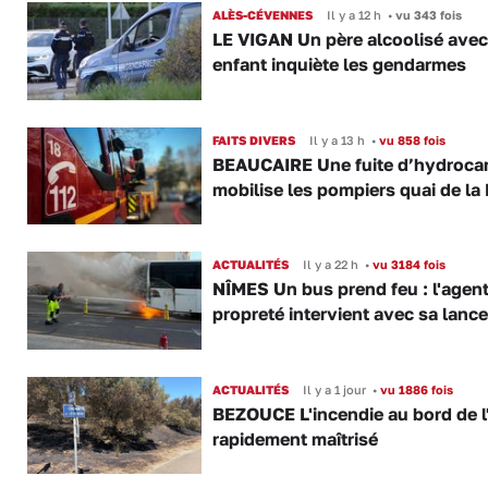
ALÈS-CÉVENNES
Il y a 12 h
•
vu 343 fois
LE VIGAN Un père alcoolisé ave
enfant inquiète les gendarmes
FAITS DIVERS
Il y a 13 h
•
vu 858 fois
BEAUCAIRE Une fuite d’hydroca
mobilise les pompiers quai de la 
ACTUALITÉS
Il y a 22 h
•
vu 3184 fois
NÎMES Un bus prend feu : l'agent
propreté intervient avec sa lance
ACTUALITÉS
Il y a 1 jour
•
vu 1886 fois
BEZOUCE L'incendie au bord de l
rapidement maîtrisé