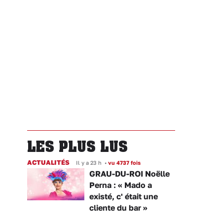
LES PLUS LUS
ACTUALITÉS
Il y a 23 h
•
vu 4737 fois
GRAU-DU-ROI Noëlle
Perna : « Mado a
existé, c' était une
cliente du bar »