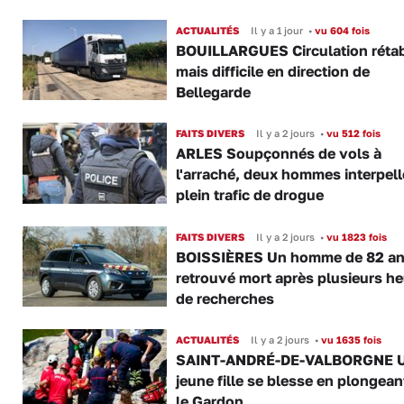
ACTUALITÉS
Il y a 1 jour
•
vu 604 fois
BOUILLARGUES Circulation rétab
mais difficile en direction de
Bellegarde
FAITS DIVERS
Il y a 2 jours
•
vu 512 fois
ARLES Soupçonnés de vols à
l'arraché, deux hommes interpell
plein trafic de drogue
FAITS DIVERS
Il y a 2 jours
•
vu 1823 fois
BOISSIÈRES Un homme de 82 a
retrouvé mort après plusieurs h
de recherches
ACTUALITÉS
Il y a 2 jours
•
vu 1635 fois
SAINT-ANDRÉ-DE-VALBORGNE 
jeune fille se blesse en plongea
le Gardon