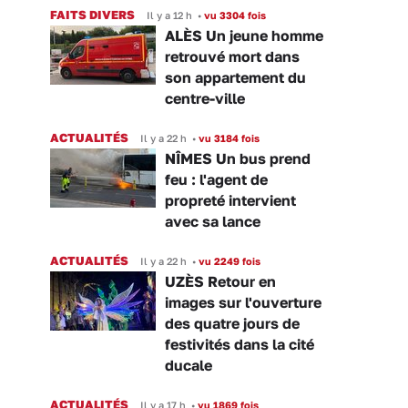
FAITS DIVERS
Il y a 12 h
•
vu 3304 fois
ALÈS Un jeune homme
retrouvé mort dans
son appartement du
centre-ville
ACTUALITÉS
Il y a 22 h
•
vu 3184 fois
NÎMES Un bus prend
feu : l'agent de
propreté intervient
avec sa lance
ACTUALITÉS
Il y a 22 h
•
vu 2249 fois
UZÈS Retour en
images sur l'ouverture
des quatre jours de
festivités dans la cité
ducale
ACTUALITÉS
Il y a 17 h
•
vu 1869 fois