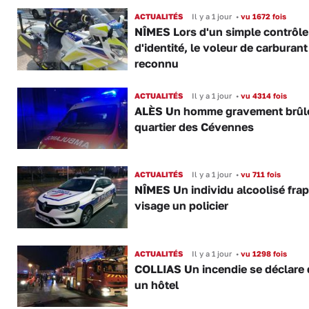
ACTUALITÉS
Il y a 1 jour
•
vu 1672 fois
NÎMES Lors d'un simple contrôle
d'identité, le voleur de carburant
reconnu
ACTUALITÉS
Il y a 1 jour
•
vu 4314 fois
ALÈS Un homme gravement brûl
quartier des Cévennes
ACTUALITÉS
Il y a 1 jour
•
vu 711 fois
NÎMES Un individu alcoolisé fra
visage un policier
ACTUALITÉS
Il y a 1 jour
•
vu 1298 fois
COLLIAS Un incendie se déclare
un hôtel