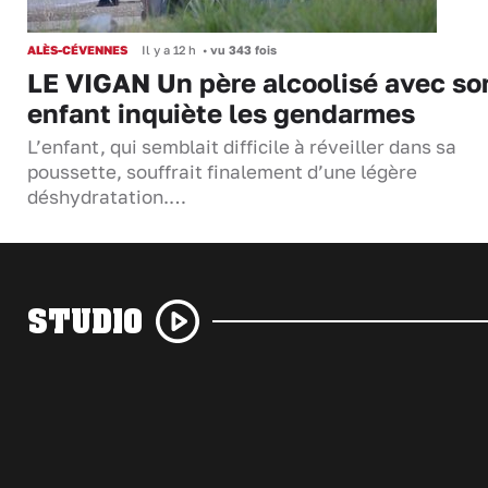
ALÈS-CÉVENNES
Il y a 12 h
•
vu 343 fois
LE VIGAN Un père alcoolisé avec so
enfant inquiète les gendarmes
L’enfant, qui semblait difficile à réveiller dans sa
poussette, souffrait finalement d’une légère
déshydratation.…
STUDIO