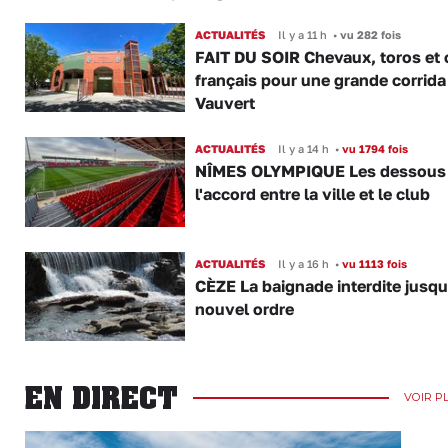
ACTUALITÉS
Il y a 11 h
•
vu 282 fois
FAIT DU SOIR Chevaux, toros et 
français pour une grande corrida
Vauvert
ACTUALITÉS
Il y a 14 h
•
vu 1794 fois
NÎMES OLYMPIQUE Les dessous
l'accord entre la ville et le club
ACTUALITÉS
Il y a 16 h
•
vu 1113 fois
CÈZE La baignade interdite jusqu
nouvel ordre
EN DIRECT
VOIR P