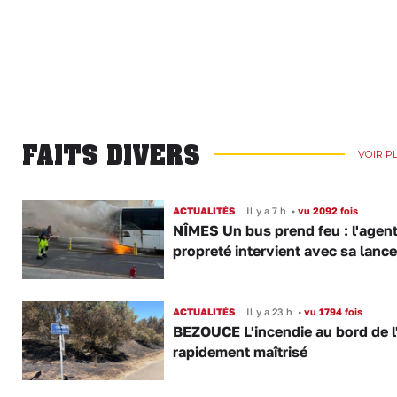
FAITS DIVERS
VOIR P
ACTUALITÉS
Il y a 7 h
•
vu 2092 fois
NÎMES Un bus prend feu : l'agent
propreté intervient avec sa lance
ACTUALITÉS
Il y a 23 h
•
vu 1794 fois
BEZOUCE L'incendie au bord de l
rapidement maîtrisé