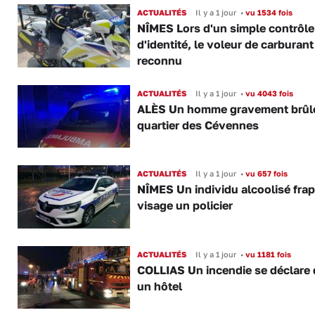
ACTUALITÉS
Il y a 1 jour
•
vu 1534 fois
NÎMES Lors d'un simple contrôle
d'identité, le voleur de carburant
reconnu
ACTUALITÉS
Il y a 1 jour
•
vu 4043 fois
ALÈS Un homme gravement brûl
quartier des Cévennes
ACTUALITÉS
Il y a 1 jour
•
vu 657 fois
NÎMES Un individu alcoolisé fra
visage un policier
ACTUALITÉS
Il y a 1 jour
•
vu 1181 fois
COLLIAS Un incendie se déclare
un hôtel