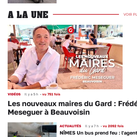
A LA UNE
VOIR P
VIDÉOS
Il y a 5 h
•
vu 751 fois
Les nouveaux maires du Gard : Frédé
Meseguer à Beauvoisin
ACTUALITÉS
Il y a 7 h
•
vu 2092 fois
NÎMES Un bus prend feu : l'agent