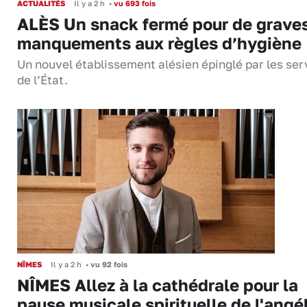
ACTUALITÉS
Il y a 2 h
•
vu 693 fois
ALÈS Un snack fermé pour de grave
manquements aux règles d’hygiène
Un nouvel établissement alésien épinglé par les ser
de l’État.
NÎMES
Il y a 2 h
•
vu 92 fois
NÎMES Allez à la cathédrale pour la
pause musicale spirituelle de l'angé