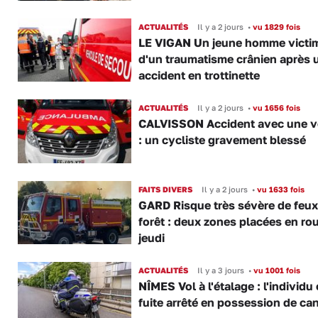
ACTUALITÉS
Il y a 2 jours
•
vu 1829 fois
LE VIGAN Un jeune homme victi
d'un traumatisme crânien après 
accident en trottinette
ACTUALITÉS
Il y a 2 jours
•
vu 1656 fois
CALVISSON Accident avec une v
: un cycliste gravement blessé
FAITS DIVERS
Il y a 2 jours
•
vu 1633 fois
GARD Risque très sévère de feux
forêt : deux zones placées en ro
jeudi
ACTUALITÉS
Il y a 3 jours
•
vu 1001 fois
NÎMES Vol à l'étalage : l'individu
fuite arrêté en possession de ca