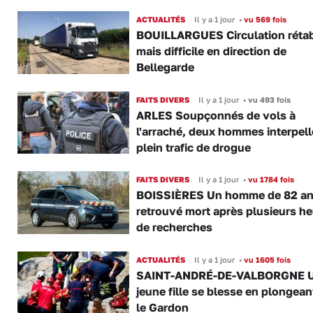
ACTUALITÉS
Il y a 1 jour
•
vu 569 fois
BOUILLARGUES Circulation rétab
mais difficile en direction de
Bellegarde
FAITS DIVERS
Il y a 1 jour
•
vu 493 fois
ARLES Soupçonnés de vols à
l'arraché, deux hommes interpell
plein trafic de drogue
FAITS DIVERS
Il y a 1 jour
•
vu 1784 fois
BOISSIÈRES Un homme de 82 a
retrouvé mort après plusieurs h
de recherches
ACTUALITÉS
Il y a 1 jour
•
vu 1605 fois
SAINT-ANDRÉ-DE-VALBORGNE 
jeune fille se blesse en plongea
le Gardon