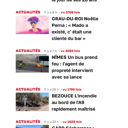
ACTUALITÉS
Il y a 8 h
•
vu 3709 fois
GRAU-DU-ROI Noëlle
Perna : « Mado a
existé, c' était une
cliente du bar »
ACTUALITÉS
Il y a 7 h
•
vu 2092 fois
NÎMES Un bus prend
feu : l'agent de
propreté intervient
avec sa lance
ACTUALITÉS
Il y a 23 h
•
vu 1795 fois
BEZOUCE L'incendie
au bord de l'A9
rapidement maîtrisé
ACTUALITÉS
Il y a 23 h
•
vu 1629 fois
GARD Sécheresse :