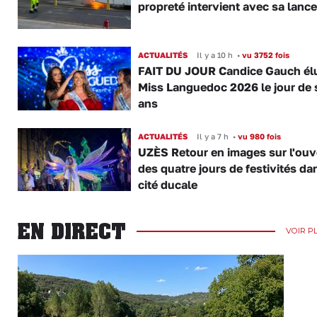
propreté intervient avec sa lance
ACTUALITÉS
Il y a 10 h
•
vu 3752 fois
FAIT DU JOUR Candice Gauch él
Miss Languedoc 2026 le jour de 
ans
ACTUALITÉS
Il y a 7 h
•
vu 980 fois
UZÈS Retour en images sur l'ouv
des quatre jours de festivités da
cité ducale
EN DIRECT
VOIR P