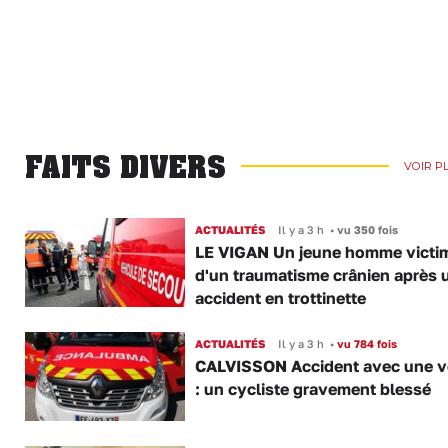
FAITS DIVERS
VOIR P
ACTUALITÉS
Il y a 3 h
•
vu 350 fois
LE VIGAN Un jeune homme victi
d'un traumatisme crânien après 
accident en trottinette
ACTUALITÉS
Il y a 3 h
•
vu 784 fois
CALVISSON Accident avec une v
: un cycliste gravement blessé