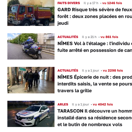
FAITS DIVERS
Il y a 17 h
•
vu 1246 fois
GARD Risque très sévère de feux
forêt : deux zones placées en ro
jeudi
ACTUALITÉS
Il y a 21 h
•
vu 861 fois
NÎMES Vol à l'étalage : l'individu
fuite arrêté en possession de ca
ACTUALITÉS
Il y a 1 jour
•
vu 2298 fois
NÎMES Épicerie de nuit : des pro
interdits saisis, la vente se pours
travers la grille
ARLES
Il y a 1 jour
•
vu 4042 fois
TARASCON Il découvre un hom
installé dans sa résidence secon
et le butin de nombreux vols