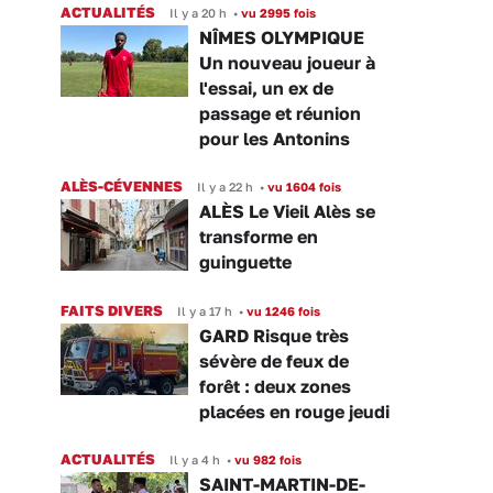
ACTUALITÉS
Il y a 20 h
•
vu 2995 fois
NÎMES OLYMPIQUE
Un nouveau joueur à
l'essai, un ex de
passage et réunion
pour les Antonins
ALÈS-CÉVENNES
Il y a 22 h
•
vu 1604 fois
ALÈS Le Vieil Alès se
transforme en
guinguette
FAITS DIVERS
Il y a 17 h
•
vu 1246 fois
GARD Risque très
sévère de feux de
forêt : deux zones
placées en rouge jeudi
ACTUALITÉS
Il y a 4 h
•
vu 982 fois
SAINT-MARTIN-DE-