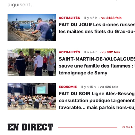
aiguisent…
ACTUALITÉS
Il y a 5 h
•
vu 3128 fois
FAIT DU JOUR Les drones russe
les mailles des filets du Grau-du
ACTUALITÉS
Il y a 4 h
•
vu 982 fois
SAINT-MARTIN-DE-VALGALGUES 
sauve une famille des flammes : 
témoignage de Samy
ECONOMIE
Il y a 15 h
•
vu 420 fois
FAIT DU SOIR Ligne Alès-Bessège
consultation publique largement
favorable... mais parfois hors-su
EN DIRECT
VOIR P