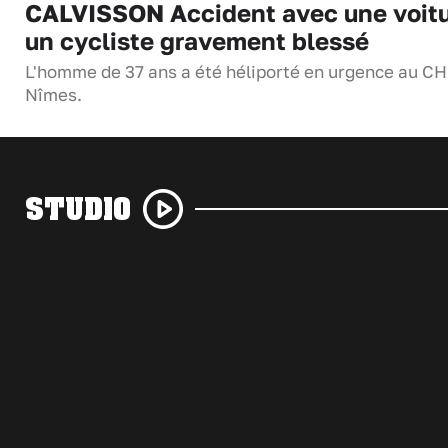
CALVISSON Accident avec une voitu
un cycliste gravement blessé
L'homme de 37 ans a été héliporté en urgence au C
Nîmes.
STUDIO