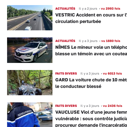
ACTUALITÉS
Il y a 2 jours
•
vu 2993 fois
VESTRIC Accident en cours sur l'
circulation perturbée
ACTUALITÉS
Il y a 3 jours
•
vu 1880 fois
NÎMES Le mineur vole un télépho
blesse un témoin avec un coute
FAITS DIVERS
Il y a 3 jours
•
vu 6013 fois
GARD La voiture chute de 10 mèt
le conducteur blessé
FAITS DIVERS
Il y a 3 jours
•
vu 2436 fois
VAUCLUSE Viol d'une jeune fem
vulnérable : sous contrôle judicia
procureur demande l'incarcérati