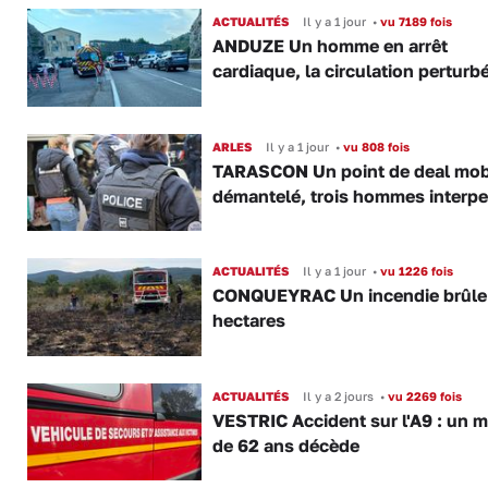
ACTUALITÉS
Il y a 1 jour
•
vu 7189 fois
ANDUZE Un homme en arrêt
cardiaque, la circulation perturb
ARLES
Il y a 1 jour
•
vu 808 fois
TARASCON Un point de deal mob
démantelé, trois hommes interpe
ACTUALITÉS
Il y a 1 jour
•
vu 1226 fois
CONQUEYRAC Un incendie brûle
hectares
ACTUALITÉS
Il y a 2 jours
•
vu 2269 fois
VESTRIC Accident sur l'A9 : un 
de 62 ans décède