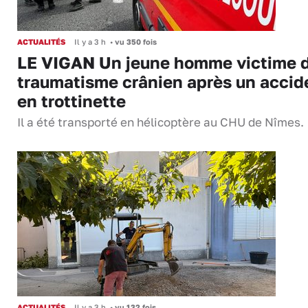
ACTUALITÉS
Il y a 3 h
•
vu 350 fois
LE VIGAN Un jeune homme victime 
traumatisme crânien après un accid
en trottinette
Il a été transporté en hélicoptère au CHU de Nîmes.
ACTUALITÉS
Il y a 3 h
•
vu 132 fois