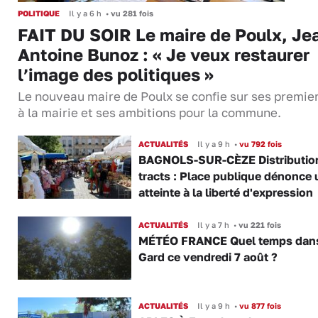
POLITIQUE
Il y a 6 h
•
vu 281 fois
FAIT DU SOIR Le maire de Poulx, Je
Antoine Bunoz : « Je veux restaurer
l’image des politiques »
Le nouveau maire de Poulx se confie sur ses premie
à la mairie et ses ambitions pour la commune.
ACTUALITÉS
Il y a 9 h
•
vu 792 fois
BAGNOLS-SUR-CÈZE Distributio
tracts : Place publique dénonce 
atteinte à la liberté d'expression
ACTUALITÉS
Il y a 7 h
•
vu 221 fois
MÉTÉO FRANCE Quel temps dans
Gard ce vendredi 7 août ?
ACTUALITÉS
Il y a 9 h
•
vu 877 fois