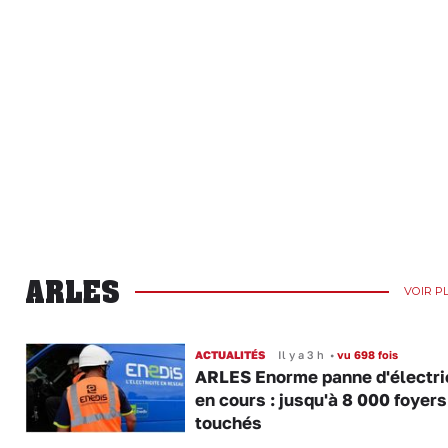
ARLES
VOIR P
ACTUALITÉS
Il y a 3 h
•
vu 698 fois
ARLES Enorme panne d'électri
en cours : jusqu'à 8 000 foyers
touchés