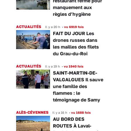
restaurant fermé pour
manquement aux
règles d’hygiène
ACTUALITÉS
Il y a 20 h
•
vu 6919 fois
FAIT DU JOUR Les
drones russes dans
les mailles des filets
du Grau-du-Roi
ACTUALITÉS
Il y a 19 h
•
vu 1940 fois
SAINT-MARTIN-DE-
VALGALGUES Il sauve
une famille des
flammes : le
témoignage de Samy
ALÈS-CÉVENNES
Il y a 16 h
•
vu 1688 fois
AU BORD DES
ROUTES À Laval-