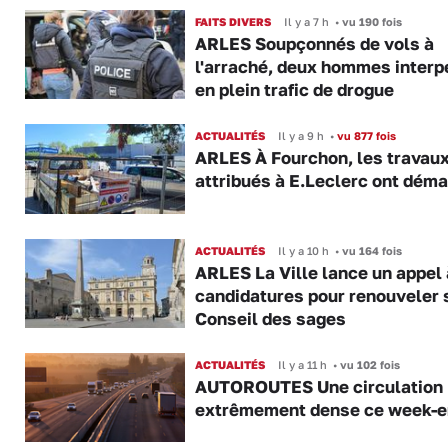
FAITS DIVERS
Il y a 7 h
•
vu 190 fois
ARLES Soupçonnés de vols à
l'arraché, deux hommes interp
en plein trafic de drogue
ACTUALITÉS
Il y a 9 h
•
vu 877 fois
ARLES À Fourchon, les travau
attribués à E.Leclerc ont déma
ACTUALITÉS
Il y a 10 h
•
vu 164 fois
ARLES La Ville lance un appel 
candidatures pour renouveler 
Conseil des sages
ACTUALITÉS
Il y a 11 h
•
vu 102 fois
AUTOROUTES Une circulation
extrêmement dense ce week-e