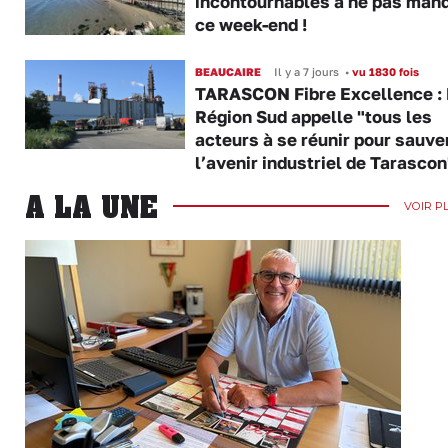
incontournables à ne pas man
ce week-end !
BEAUCAIRE
Il y a 7 jours
•
vu 1830 fois
TARASCON Fibre Excellence : 
Région Sud appelle "tous les
acteurs à se réunir pour sauve
l’avenir industriel de Tarascon
A LA UNE
VOIR P