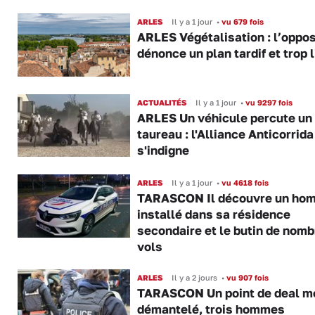
ARLES
Il y a 1 jour
•
vu 679 fois
ARLES Végétalisation : l’oppos
dénonce un plan tardif et trop 
ACTUALITÉS
Il y a 1 jour
•
vu 9297 fois
ARLES Un véhicule percute un
taureau : l'Alliance Anticorrida
s'indigne
ARLES
Il y a 1 jour
•
vu 4618 fois
TARASCON Il découvre un ho
installé dans sa résidence
secondaire et le butin de nom
vols
ARLES
Il y a 2 jours
•
vu 907 fois
TARASCON Un point de deal m
démantelé, trois hommes