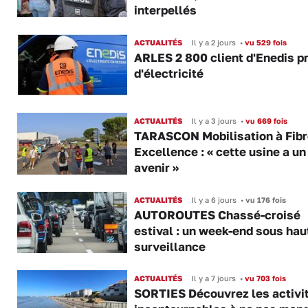
interpellés
ACTUALITÉS
Il y a 2 jours
•
vu 529 fois
ARLES 2 800 client d'Enedis p
d'électricité
ACTUALITÉS
Il y a 3 jours
•
vu 669 fois
TARASCON Mobilisation à Fibr
Excellence : « cette usine a un
avenir »
ACTUALITÉS
Il y a 6 jours
•
vu 176 fois
AUTOROUTES Chassé-croisé
estival : un week-end sous hau
surveillance
ACTUALITÉS
Il y a 7 jours
•
vu 703 fois
SORTIES Découvrez les activi