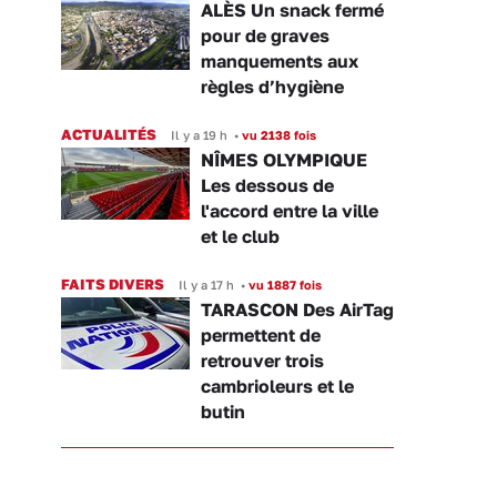
ALÈS Un snack fermé
pour de graves
manquements aux
règles d’hygiène
ACTUALITÉS
Il y a 19 h
•
vu 2138 fois
NÎMES OLYMPIQUE
Les dessous de
l'accord entre la ville
et le club
FAITS DIVERS
Il y a 17 h
•
vu 1887 fois
TARASCON Des AirTag
permettent de
retrouver trois
cambrioleurs et le
butin