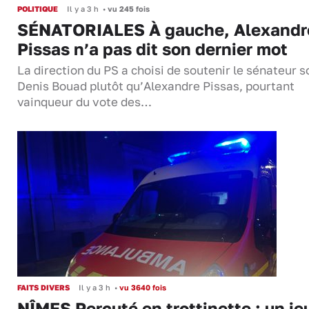
POLITIQUE
Il y a 3 h
•
vu 245 fois
SÉNATORIALES À gauche, Alexandr
Pissas n’a pas dit son dernier mot
La direction du PS a choisi de soutenir le sénateur s
Denis Bouad plutôt qu’Alexandre Pissas, pourtant
vainqueur du vote des…
FAITS DIVERS
Il y a 3 h
•
vu 3640 fois
NÎMES Percuté en trottinette : un je