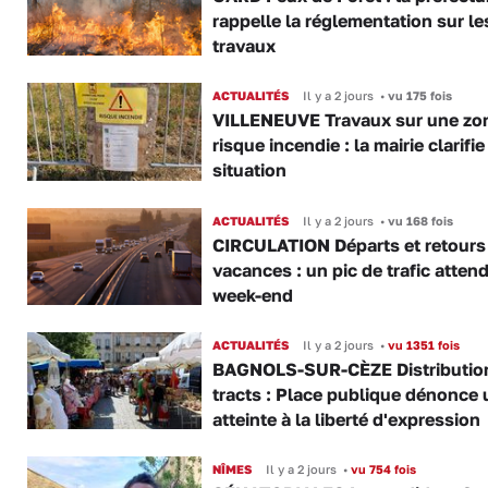
rappelle la réglementation sur le
travaux
ACTUALITÉS
Il y a 2 jours
•
vu 175 fois
VILLENEUVE Travaux sur une zo
risque incendie : la mairie clarifie
situation
ACTUALITÉS
Il y a 2 jours
•
vu 168 fois
CIRCULATION Départs et retours
vacances : un pic de trafic atten
week-end
ACTUALITÉS
Il y a 2 jours
•
vu 1351 fois
BAGNOLS-SUR-CÈZE Distributio
tracts : Place publique dénonce 
atteinte à la liberté d'expression
NÎMES
Il y a 2 jours
•
vu 754 fois