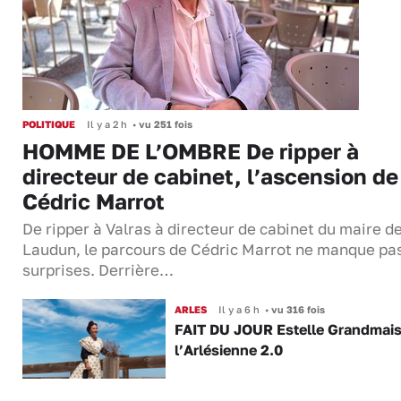
POLITIQUE
Il y a 2 h
•
vu 251 fois
HOMME DE L’OMBRE De ripper à
directeur de cabinet, l’ascension de
Cédric Marrot
De ripper à Valras à directeur de cabinet du maire d
Laudun, le parcours de Cédric Marrot ne manque pa
surprises. Derrière…
ARLES
Il y a 6 h
•
vu 316 fois
FAIT DU JOUR Estelle Grandmai
l’Arlésienne 2.0