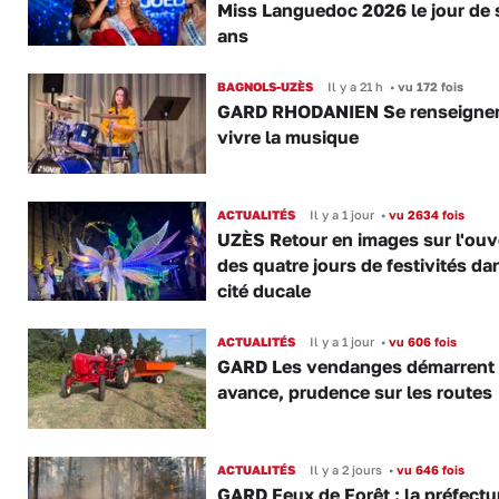
Miss Languedoc 2026 le jour de 
ans
BAGNOLS-UZÈS
Il y a 21 h
•
vu 172 fois
GARD RHODANIEN Se renseigner,
vivre la musique
ACTUALITÉS
Il y a 1 jour
•
vu 2634 fois
UZÈS Retour en images sur l'ouv
des quatre jours de festivités da
cité ducale
ACTUALITÉS
Il y a 1 jour
•
vu 606 fois
GARD Les vendanges démarrent
avance, prudence sur les routes
ACTUALITÉS
Il y a 2 jours
•
vu 646 fois
GARD Feux de Forêt : la préfectu