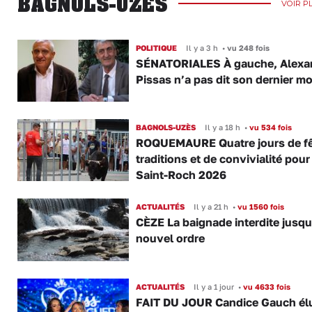
BAGNOLS-UZÈS
VOIR P
POLITIQUE
Il y a 3 h
•
vu 248 fois
SÉNATORIALES À gauche, Alexa
Pissas n’a pas dit son dernier mo
BAGNOLS-UZÈS
Il y a 18 h
•
vu 534 fois
ROQUEMAURE Quatre jours de fê
traditions et de convivialité pour
Saint-Roch 2026
ACTUALITÉS
Il y a 21 h
•
vu 1560 fois
CÈZE La baignade interdite jusqu
nouvel ordre
ACTUALITÉS
Il y a 1 jour
•
vu 4633 fois
FAIT DU JOUR Candice Gauch él