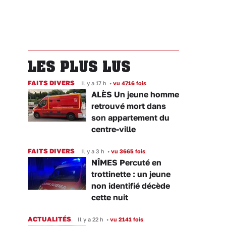
LES PLUS LUS
FAITS DIVERS
Il y a 17 h
•
vu 4716 fois
ALÈS Un jeune homme
retrouvé mort dans
son appartement du
centre-ville
FAITS DIVERS
Il y a 3 h
•
vu 3665 fois
NÎMES Percuté en
trottinette : un jeune
non identifié décède
cette nuit
ACTUALITÉS
Il y a 22 h
•
vu 2141 fois