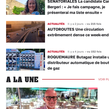
SÉNATORIALES La candidate Car
Bergeri : « Je fais campagne, je
présenterai ma liste ensuite »
ACTUALITÉS
Il y a 2 jours
•
vu 215 fois
AUTOROUTES Une circulation
extrêmement dense ce week-end
ACTUALITÉS
Il y a 4 jours
•
vu 152 fois
ROQUEMAURE Butagaz installe 
distributeur automatique de bout
de gaz
A LA UNE
VOIR P