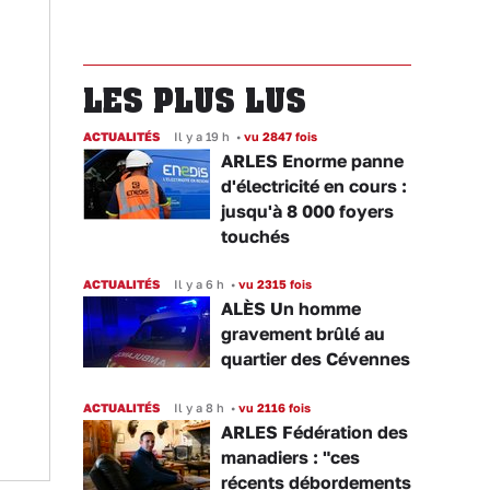
LES PLUS LUS
ACTUALITÉS
Il y a 19 h
•
vu 2847 fois
ARLES Enorme panne
d'électricité en cours :
jusqu'à 8 000 foyers
touchés
ACTUALITÉS
Il y a 6 h
•
vu 2315 fois
ALÈS Un homme
gravement brûlé au
quartier des Cévennes
ACTUALITÉS
Il y a 8 h
•
vu 2116 fois
ARLES Fédération des
manadiers : "ces
récents débordements