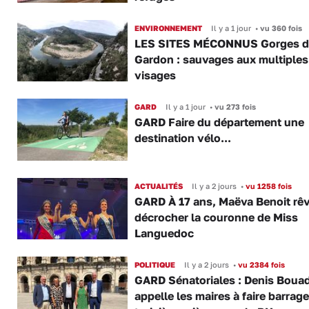
ENVIRONNEMENT
Il y a 1 jour
•
vu 360 fois
LES SITES MÉCONNUS Gorges 
Gardon : sauvages aux multiples
visages
GARD
Il y a 1 jour
•
vu 273 fois
GARD Faire du département une
destination vélo...
ACTUALITÉS
Il y a 2 jours
•
vu 1258 fois
GARD À 17 ans, Maëva Benoit rê
décrocher la couronne de Miss
Languedoc
POLITIQUE
Il y a 2 jours
•
vu 2384 fois
GARD Sénatoriales : Denis Boua
appelle les maires à faire barrage