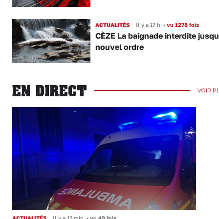
ACTUALITÉS
Il y a 17 h
•
vu 1278 fois
CÈZE La baignade interdite jusqu
nouvel ordre
EN DIRECT
VOIR P
ACTUALITÉS
Il y a 12 min
•
vu 49 fois