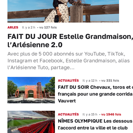
ARLES
Il y a 2 h
•
vu 127 fois
FAIT DU JOUR Estelle Grandmaison
l’Arlésienne 2.0
Avec plus de 5 000 abonnés sur YouTube, TikTok,
Instagram et Facebook, Estelle Grandmaison, alias
l’Arlésienne Tuto, partage…
ACTUALITÉS
Il y a 12 h
•
vu 331 fois
FAIT DU SOIR Chevaux, toros et 
français pour une grande corrida
Vauvert
ACTUALITÉS
Il y a 15 h
•
vu 1946 fois
NÎMES OLYMPIQUE Les dessous
l'accord entre la ville et le club