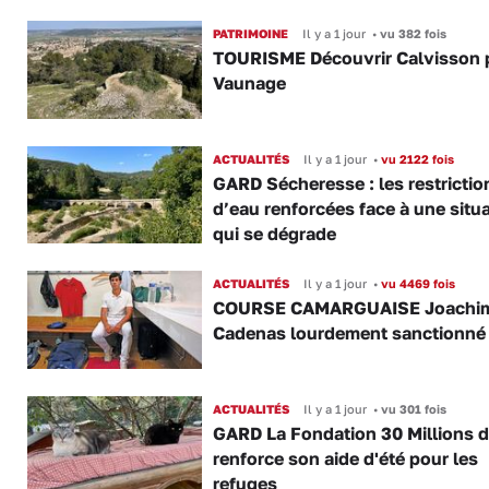
PATRIMOINE
Il y a 1 jour
•
vu 382 fois
TOURISME Découvrir Calvisson p
Vaunage
ACTUALITÉS
Il y a 1 jour
•
vu 2122 fois
GARD Sécheresse : les restrictio
d’eau renforcées face à une situ
qui se dégrade
ACTUALITÉS
Il y a 1 jour
•
vu 4469 fois
COURSE CAMARGUAISE Joachi
Cadenas lourdement sanctionné
ACTUALITÉS
Il y a 1 jour
•
vu 301 fois
GARD La Fondation 30 Millions d
renforce son aide d'été pour les
refuges