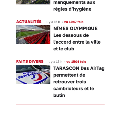
manquements aux
règles d’hygiène
ACTUALITÉS
Il y a 15 h
•
vu 1947 fois
NÎMES OLYMPIQUE
Les dessous de
l'accord entre la ville
et le club
FAITS DIVERS
Il y a 13 h
•
vu 1504 fois
TARASCON Des AirTag
permettent de
retrouver trois
cambrioleurs et le
butin