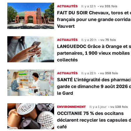
ACTUALITÉS
Il y a 12 h
•
vu 331 fois
FAIT DU SOIR Chevaux, toros et 
français pour une grande corrida
Vauvert
ACTUALITÉS
Il y a 20 h
•
vu 75 fois
LANGUEDOC Grâce à Orange et 
partenaires, 1 900 vieux mobiles
collectés
ACTUALITÉS
Il y a 22 h
•
vu 358 fois
SANTÉ L’intégralité des pharmac
garde ce dimanche 9 août 2026 
le Gard
ENVIRONNEMENT
Il y a 1 jour
•
vu 138 fois
OCCITANIE 75 % des occitans
déclarent recycler les capsules 
café