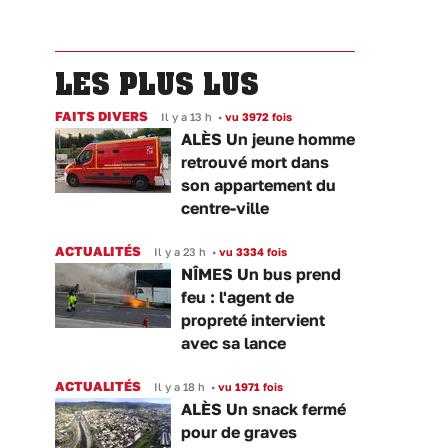
LES PLUS LUS
FAITS DIVERS
Il y a 13 h
•
vu 3972 fois
ALÈS Un jeune homme
retrouvé mort dans
son appartement du
centre-ville
ACTUALITÉS
Il y a 23 h
•
vu 3334 fois
NÎMES Un bus prend
feu : l'agent de
propreté intervient
avec sa lance
ACTUALITÉS
Il y a 18 h
•
vu 1971 fois
ALÈS Un snack fermé
pour de graves