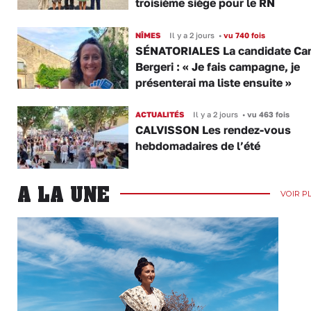
troisième siège pour le RN
NÎMES
Il y a 2 jours
•
vu 740 fois
SÉNATORIALES La candidate Car
Bergeri : « Je fais campagne, je
présenterai ma liste ensuite »
ACTUALITÉS
Il y a 2 jours
•
vu 463 fois
CALVISSON Les rendez-vous
hebdomadaires de l’été
A LA UNE
VOIR P