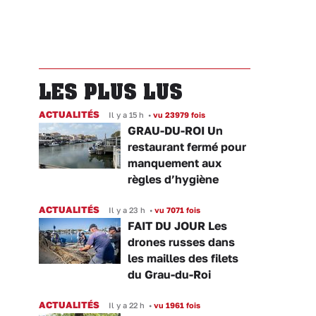
LES PLUS LUS
ACTUALITÉS
Il y a 15 h
•
vu 23979 fois
GRAU-DU-ROI Un
restaurant fermé pour
manquement aux
règles d’hygiène
ACTUALITÉS
Il y a 23 h
•
vu 7071 fois
FAIT DU JOUR Les
drones russes dans
les mailles des filets
du Grau-du-Roi
ACTUALITÉS
Il y a 22 h
•
vu 1961 fois