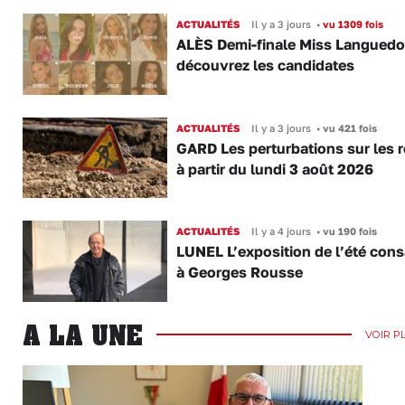
ACTUALITÉS
Il y a 3 jours
•
vu 1309 fois
ALÈS Demi-finale Miss Languedo
découvrez les candidates
ACTUALITÉS
Il y a 3 jours
•
vu 421 fois
GARD Les perturbations sur les 
à partir du lundi 3 août 2026
ACTUALITÉS
Il y a 4 jours
•
vu 190 fois
LUNEL L’exposition de l’été con
à Georges Rousse
A LA UNE
VOIR P