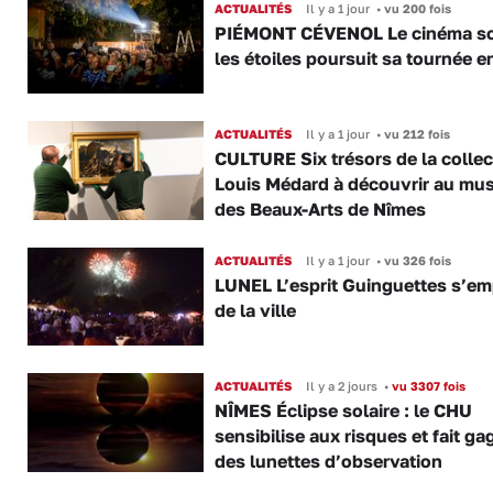
ACTUALITÉS
Il y a 1 jour
•
vu 200 fois
PIÉMONT CÉVENOL Le cinéma s
les étoiles poursuit sa tournée e
ACTUALITÉS
Il y a 1 jour
•
vu 212 fois
CULTURE Six trésors de la collec
Louis Médard à découvrir au mu
des Beaux-Arts de Nîmes
ACTUALITÉS
Il y a 1 jour
•
vu 326 fois
LUNEL L’esprit Guinguettes s’e
de la ville
ACTUALITÉS
Il y a 2 jours
•
vu 3307 fois
NÎMES Éclipse solaire : le CHU
sensibilise aux risques et fait ga
des lunettes d’observation