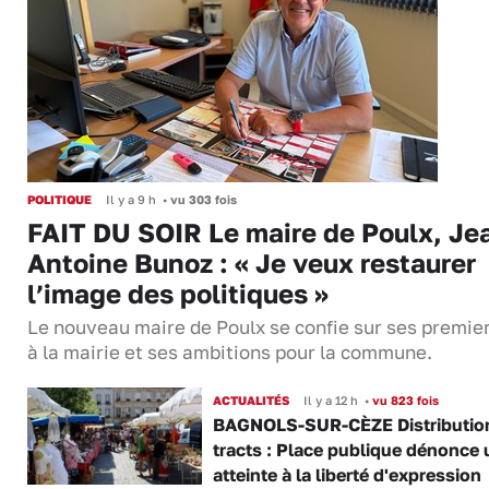
POLITIQUE
Il y a 9 h
•
vu 303 fois
FAIT DU SOIR Le maire de Poulx, Je
Antoine Bunoz : « Je veux restaurer
l’image des politiques »
Le nouveau maire de Poulx se confie sur ses premie
à la mairie et ses ambitions pour la commune.
ACTUALITÉS
Il y a 12 h
•
vu 823 fois
BAGNOLS-SUR-CÈZE Distributio
tracts : Place publique dénonce 
atteinte à la liberté d'expression