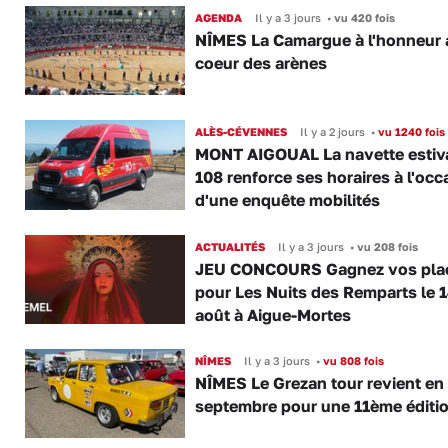
AGENDA
Il y a 3 jours
•
vu 420 fois
NÎMES La Camargue à l'honneur 
coeur des arènes
ALÈS-CÉVENNES
Il y a 2 jours
•
vu 1240 fois
MONT AIGOUAL La navette estiva
108 renforce ses horaires à l'occ
d'une enquête mobilités
ACTUALITÉS
Il y a 3 jours
•
vu 208 fois
JEU CONCOURS Gagnez vos pla
pour Les Nuits des Remparts le 
août à Aigue-Mortes
NÎMES
Il y a 3 jours
•
vu 808 fois
NÎMES Le Grezan tour revient en
septembre pour une 11ème éditi