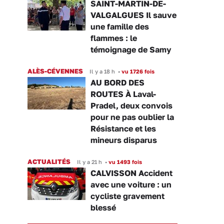
SAINT-MARTIN-DE-
VALGALGUES Il sauve
une famille des
flammes : le
témoignage de Samy
ALÈS-CÉVENNES
Il y a 18 h
•
vu 1726 fois
AU BORD DES
ROUTES À Laval-
Pradel, deux convois
pour ne pas oublier la
Résistance et les
mineurs disparus
ACTUALITÉS
Il y a 21 h
•
vu 1493 fois
CALVISSON Accident
avec une voiture : un
cycliste gravement
blessé