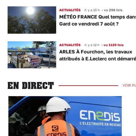
ACTUALITÉS
Il y a 10 h
•
vu 298 fois
MÉTÉO FRANCE Quel temps dans
Gard ce vendredi 7 août ?
ACTUALITÉS
Il y a 12 h
•
vu 1129 fois
ARLES À Fourchon, les travaux
attribués à E.Leclerc ont démarr
EN DIRECT
VOIR P