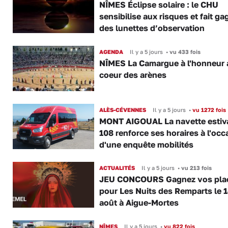
NÎMES Éclipse solaire : le CHU
sensibilise aux risques et fait ga
des lunettes d’observation
AGENDA
Il y a 5 jours
•
vu 433 fois
NÎMES La Camargue à l'honneur 
coeur des arènes
ALÈS-CÉVENNES
Il y a 5 jours
•
vu 1272 fois
MONT AIGOUAL La navette estiva
108 renforce ses horaires à l'occ
d'une enquête mobilités
ACTUALITÉS
Il y a 5 jours
•
vu 213 fois
JEU CONCOURS Gagnez vos pla
pour Les Nuits des Remparts le 
août à Aigue-Mortes
NÎMES
Il y a 5 jours
•
vu 822 fois