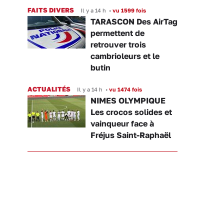
FAITS DIVERS
Il y a 14 h
•
vu 1599 fois
TARASCON Des AirTag
permettent de
retrouver trois
cambrioleurs et le
butin
ACTUALITÉS
Il y a 14 h
•
vu 1474 fois
NIMES OLYMPIQUE
Les crocos solides et
vainqueur face à
Fréjus Saint-Raphaël