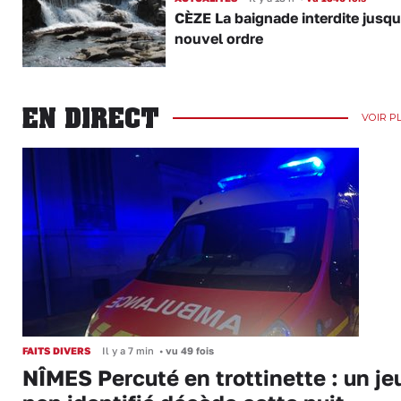
CÈZE La baignade interdite jusqu
nouvel ordre
EN DIRECT
VOIR P
FAITS DIVERS
Il y a 7 min
•
vu 49 fois
NÎMES Percuté en trottinette : un je