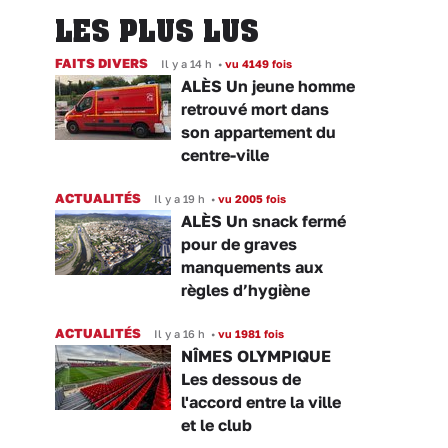
LES PLUS LUS
FAITS DIVERS
Il y a 14 h
•
vu 4149 fois
ALÈS Un jeune homme
retrouvé mort dans
son appartement du
centre-ville
ACTUALITÉS
Il y a 19 h
•
vu 2005 fois
ALÈS Un snack fermé
pour de graves
manquements aux
règles d’hygiène
ACTUALITÉS
Il y a 16 h
•
vu 1981 fois
NÎMES OLYMPIQUE
Les dessous de
l'accord entre la ville
et le club