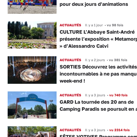
pour deux jours d'animations
ACTUALITÉS
Il y a 1 jour
•
vu 98 fois
CULTURE L’Abbaye Saint-André
présente l’exposition « Metamor
» d’Alessandro Calvi
ACTUALITÉS
Il y a 2 jours
•
vu 381 fois
SORTIES Découvrez les activités
incontournables à ne pas manqu
week-end !
ACTUALITÉS
Il y a 3 jours
•
vu 740 fois
GARD La tournée des 20 ans de
Camping Paradis se poursuit en 
ACTUALITÉS
Il y a 3 jours
•
vu 2314 fois
FÊTES VOTIVES Programme com