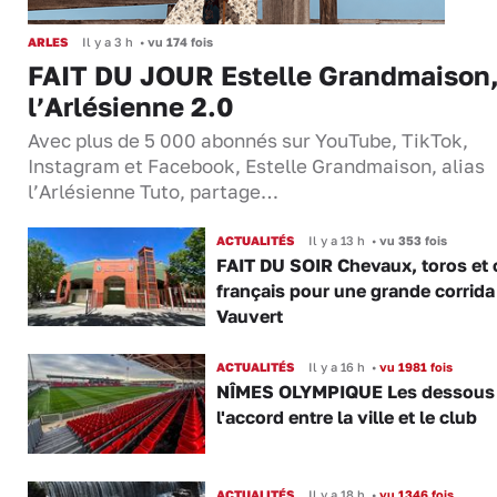
ARLES
Il y a 3 h
•
vu 174 fois
FAIT DU JOUR Estelle Grandmaison
l’Arlésienne 2.0
Avec plus de 5 000 abonnés sur YouTube, TikTok,
Instagram et Facebook, Estelle Grandmaison, alias
l’Arlésienne Tuto, partage…
ACTUALITÉS
Il y a 13 h
•
vu 353 fois
FAIT DU SOIR Chevaux, toros et 
français pour une grande corrida
Vauvert
ACTUALITÉS
Il y a 16 h
•
vu 1981 fois
NÎMES OLYMPIQUE Les dessous
l'accord entre la ville et le club
ACTUALITÉS
Il y a 18 h
•
vu 1346 fois