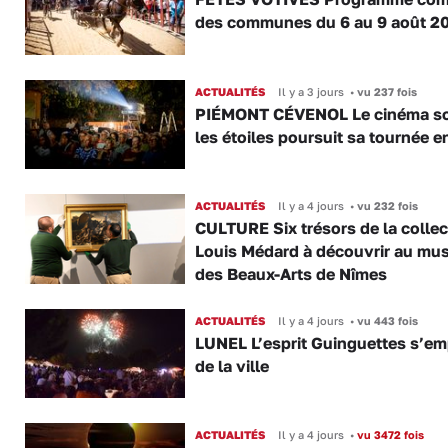
des communes du 6 au 9 août 2
ACTUALITÉS
Il y a 3 jours
•
vu 237 fois
PIÉMONT CÉVENOL Le cinéma s
les étoiles poursuit sa tournée e
ACTUALITÉS
Il y a 4 jours
•
vu 232 fois
CULTURE Six trésors de la collec
Louis Médard à découvrir au mu
des Beaux-Arts de Nîmes
ACTUALITÉS
Il y a 4 jours
•
vu 443 fois
LUNEL L’esprit Guinguettes s’e
de la ville
ACTUALITÉS
Il y a 4 jours
•
vu 3472 fois