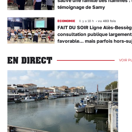
sauve une famille des flammes : 
témoignage de Samy
ECONOMIE
Il y a 18 h
•
vu 483 fois
FAIT DU SOIR Ligne Alès-Bessège
consultation publique largement
favorable... mais parfois hors-su
EN DIRECT
VOIR P