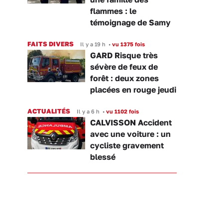
flammes : le
témoignage de Samy
FAITS DIVERS
Il y a 19 h
•
vu 1375 fois
GARD Risque très
sévère de feux de
forêt : deux zones
placées en rouge jeudi
ACTUALITÉS
Il y a 6 h
•
vu 1102 fois
CALVISSON Accident
avec une voiture : un
cycliste gravement
blessé