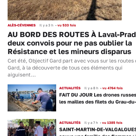
ALÈS-CÉVENNES
Il y a 3 h
•
vu 533 fois
AU BORD DES ROUTES À Laval-Prad
deux convois pour ne pas oublier la
Résistance et les mineurs disparus
Cet été, Objectif Gard part avec vous sur les routes
Gard, à la découverte de tous ces éléments qui
aiguisent…
ACTUALITÉS
Il y a 8 h
•
vu 4764 fois
FAIT DU JOUR Les drones russe
les mailles des filets du Grau-du
ACTUALITÉS
Il y a 7 h
•
vu 1385 fois
SAINT-MARTIN-DE-VALGALGUES 