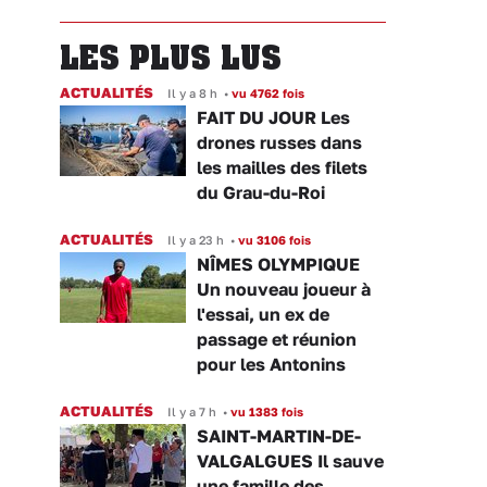
LES PLUS LUS
ACTUALITÉS
Il y a 8 h
•
vu 4762 fois
FAIT DU JOUR Les
drones russes dans
les mailles des filets
du Grau-du-Roi
ACTUALITÉS
Il y a 23 h
•
vu 3106 fois
NÎMES OLYMPIQUE
Un nouveau joueur à
l'essai, un ex de
passage et réunion
pour les Antonins
ACTUALITÉS
Il y a 7 h
•
vu 1383 fois
SAINT-MARTIN-DE-
VALGALGUES Il sauve
une famille des