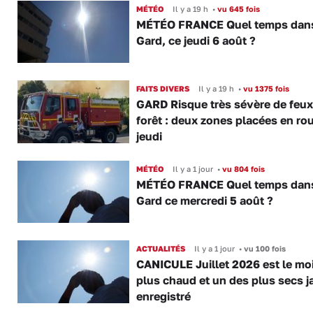
MÉTÉO
Il y a 19 h
•
vu 645 fois
MÉTÉO FRANCE Quel temps dans
Gard, ce jeudi 6 août ?
FAITS DIVERS
Il y a 19 h
•
vu 1375 fois
GARD Risque très sévère de feux
forêt : deux zones placées en ro
jeudi
MÉTÉO
Il y a 1 jour
•
vu 804 fois
MÉTÉO FRANCE Quel temps dans
Gard ce mercredi 5 août ?
ACTUALITÉS
Il y a 1 jour
•
vu 100 fois
CANICULE Juillet 2026 est le moi
plus chaud et un des plus secs j
enregistré