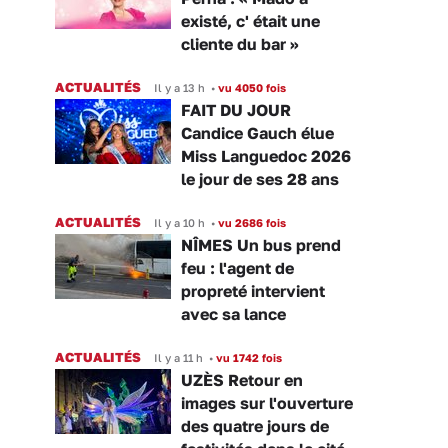
existé, c' était une
cliente du bar »
ACTUALITÉS
Il y a 13 h
•
vu 4050 fois
FAIT DU JOUR
Candice Gauch élue
Miss Languedoc 2026
le jour de ses 28 ans
ACTUALITÉS
Il y a 10 h
•
vu 2686 fois
NÎMES Un bus prend
feu : l'agent de
propreté intervient
avec sa lance
ACTUALITÉS
Il y a 11 h
•
vu 1742 fois
UZÈS Retour en
images sur l'ouverture
des quatre jours de