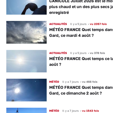
CANICULE Juillet 2026 est le moi
plus chaud et un des plus secs j
enregistré
ACTUALITÉS
Il y a 5 jours
•
vu 2357 fois
MÉTÉO FRANCE Quel temps dans
Gard, ce mardi 4 août ?
ACTUALITÉS
Il y a 5 jours
•
vu 378 fois
MÉTÉO FRANCE Quel temps ce lu
août ?
MÉTÉO
Il y a 7 jours
•
vu 466 fois
MÉTÉO FRANCE Quel temps dans
Gard, ce dimanche 2 août ?
MÉTÉO
Il y a 7 jours
•
vu 1543 fois