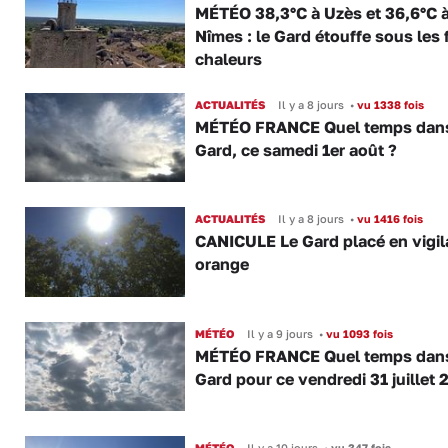
MÉTÉO 38,3°C à Uzès et 36,6°C 
Nîmes : le Gard étouffe sous les 
chaleurs
ACTUALITÉS
Il y a 8 jours
•
vu 1338 fois
MÉTÉO FRANCE Quel temps dans
Gard, ce samedi 1er août ?
ACTUALITÉS
Il y a 8 jours
•
vu 1416 fois
CANICULE Le Gard placé en vigi
orange
MÉTÉO
Il y a 9 jours
•
vu 1093 fois
MÉTÉO FRANCE Quel temps dans
Gard pour ce vendredi 31 juillet 
MÉTÉO
Il y a 10 jours
•
vu 347 fois