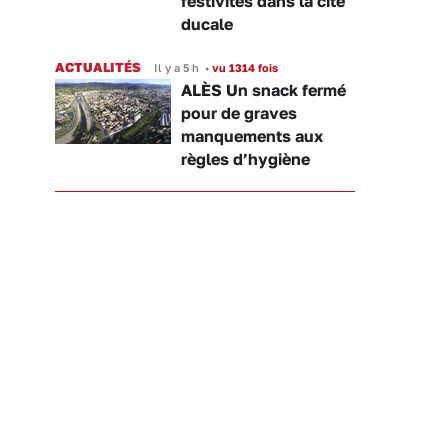
festivités dans la cité
ducale
ACTUALITÉS
Il y a 5 h
•
vu 1314 fois
ALÈS Un snack fermé
pour de graves
manquements aux
règles d’hygiène