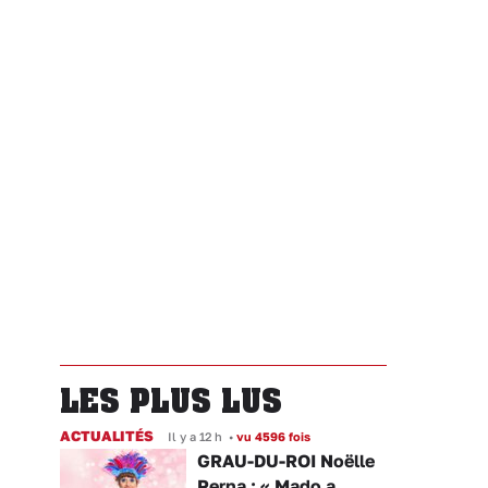
LES PLUS LUS
ACTUALITÉS
Il y a 12 h
•
vu 4596 fois
GRAU-DU-ROI Noëlle
Perna : « Mado a