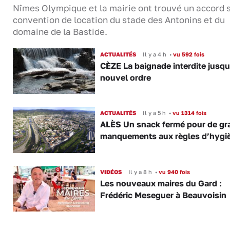
Nîmes Olympique et la mairie ont trouvé un accord s
convention de location du stade des Antonins et du
domaine de la Bastide.
ACTUALITÉS
Il y a 4 h
•
vu 592 fois
CÈZE La baignade interdite jusqu
nouvel ordre
ACTUALITÉS
Il y a 5 h
•
vu 1314 fois
ALÈS Un snack fermé pour de gr
manquements aux règles d’hygi
VIDÉOS
Il y a 8 h
•
vu 940 fois
Les nouveaux maires du Gard :
Frédéric Meseguer à Beauvoisin