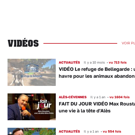
VIDÉOS
VOIR P
ACTUALITÉS
Il y a 10 mois
•
vu 713 fois
VIDÉO Le refuge de Bellegarde : 
havre pour les animaux abando
ALÈS-CÉVENNES
Il y a 1 an
•
vu 1604 fois
FAIT DU JOUR VIDÉO Max Roust
une vie à la tête d'Alès
ACTUALITÉS
Il y a 1 an
•
vu 554 fois