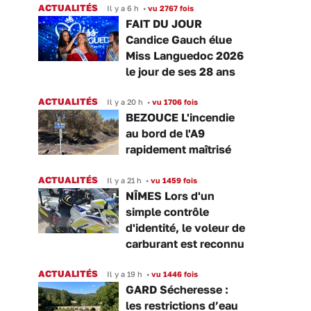
ACTUALITÉS
Il y a 6 h
•
vu 2767 fois
FAIT DU JOUR
Candice Gauch élue
Miss Languedoc 2026
le jour de ses 28 ans
ACTUALITÉS
Il y a 20 h
•
vu 1706 fois
BEZOUCE L'incendie
au bord de l'A9
rapidement maîtrisé
ACTUALITÉS
Il y a 21 h
•
vu 1459 fois
NÎMES Lors d'un
simple contrôle
d'identité, le voleur de
carburant est reconnu
ACTUALITÉS
Il y a 19 h
•
vu 1446 fois
GARD Sécheresse :
les restrictions d’eau