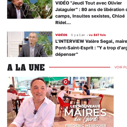
VIDÉO "Jeudi Tout avec Olivier
Jalaguier" : 80 ans de libération
camps, Insultes sexistes, Chloé
Ridel...
VIDÉOS
Il y a 1 an
•
vu 847 fois
L'INTERVIEW Valère Segal, maire
Pont-Saint-Esprit : "Y a trop d'ar
dépenser"
A LA UNE
VOIR P