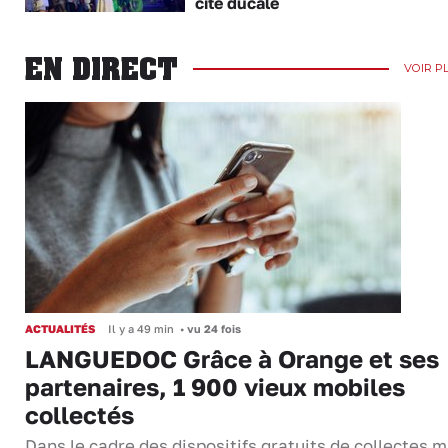
cité ducale
EN DIRECT
VOIR P
ACTUALITÉS
Il y a 49 min
•
vu 24 fois
LANGUEDOC Grâce à Orange et ses
partenaires, 1 900 vieux mobiles
collectés
Dans le cadre des dispositifs gratuits de collectes m