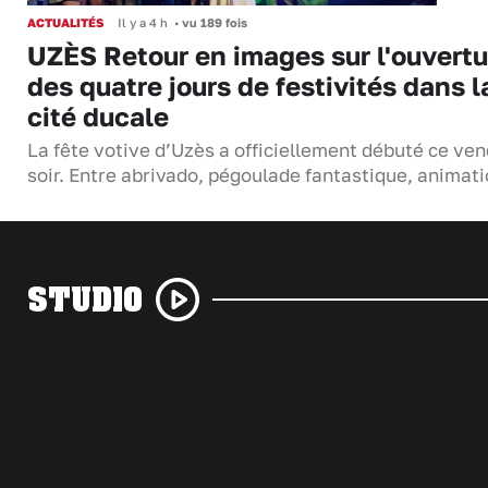
ACTUALITÉS
Il y a 4 h
•
vu 189 fois
UZÈS Retour en images sur l'ouvertu
des quatre jours de festivités dans l
cité ducale
La fête votive d’Uzès a officiellement débuté ce ven
soir. Entre abrivado, pégoulade fantastique, anima
STUDIO