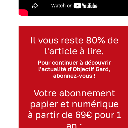
Il vous reste 80% de
l'article à lire.
Pour continuer à découvrir
l'actualité d'Objectif Gard,
abonnez-vous !
Votre abonnement
papier et numérique
à partir de 69€ pour 1
an :