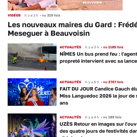
VIDÉOS
Il y a 1 h
•
vu 319 fois
Les nouveaux maires du Gard : Frédé
Meseguer à Beauvoisin
ACTUALITÉS
Il y a 3 h
•
vu 1185 fois
NÎMES Un bus prend feu : l'agent
propreté intervient avec sa lance
ACTUALITÉS
Il y a 6 h
•
vu 2767 fois
FAIT DU JOUR Candice Gauch él
Miss Languedoc 2026 le jour de 
ans
ACTUALITÉS
Il y a 4 h
•
vu 189 fois
UZÈS Retour en images sur l'ouv
des quatre jours de festivités da